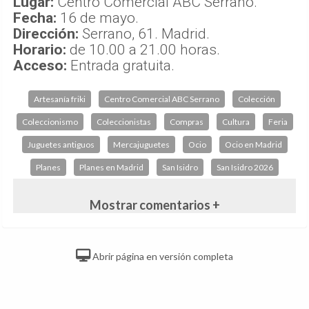
Lugar:
Centro Comercial ABC Serrano.
Fecha:
16 de mayo.
Dirección:
Serrano, 61. Madrid.
Horario:
de 10.00 a 21.00 horas.
Acceso:
Entrada gratuita.
Artesanía friki
Centro Comercial ABC Serrano
Colección
Coleccionismo
Coleccionistas
Compras
Cultura
Feria
Juguetes antiguos
Mercajuguetes
Ocio
Ocio en Madrid
Planes
Planes en Madrid
San Isidro
San Isidro 2026
Mostrar comentarios +
Abrir página en versión completa