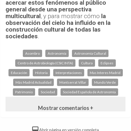
acercar estos fenómenos al público
general desde una perspectiva
multicultural
, y para mostrar cómo
la
observación del cielo ha influido en la
construcción cultural de todas las
sociedades
.
Asombro
Astronomía
Astronomía Cultural
Centro de Astrobiología (CSIC INTA)
Cultura
Eclipses
Educación
Historia
Interpretaciones
Mas Interes Madrid
Más Madrid Actualidad
Montserrat Villar
Mundo Verde
Patrimonio
Sociedad
Sociedad Española de Astronomía
Mostrar comentarios +
Abrir página en versión completa