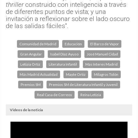
thriller
construido con inteligencia a través
de diferentes puntos de vista; y una
invitación a reflexionar sobre el lado oscuro
de las salidas fáciles".
Comunidad de Madrid
Educación
El Barco de Vapor
Gran Angular
Isabel Díaz Ayuso
José Manuel Cidad
Letizia Ortiz
Literatura Infantil
Mas Interes Madrid
Más Madrid Actualidad
Mayte Ortiz
Milagros Tolón
Premios SM
Premios SM de Literatura Infantil y Juvenil
Real Casa de Correos
Reina Letizia
Videos de la noticia