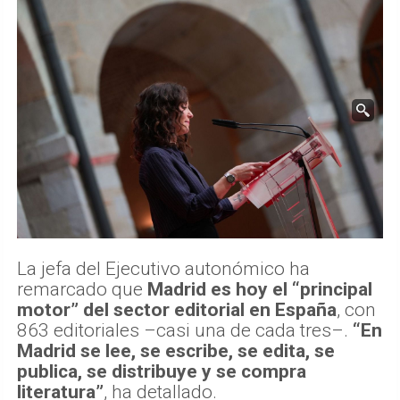
La jefa del Ejecutivo autonómico ha
remarcado que
Madrid es hoy el “principal
motor” del sector editorial en España
, con
863 editoriales –casi una de cada tres–.
“En
Madrid se lee, se escribe, se edita, se
publica, se distribuye y se compra
literatura”
, ha detallado.