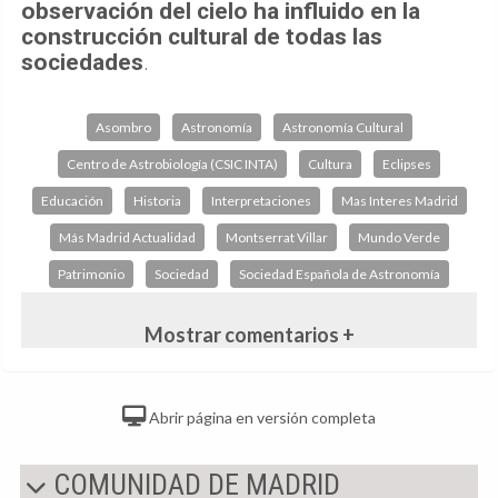
observación del cielo ha influido en la
construcción cultural de todas las
sociedades
.
Asombro
Astronomía
Astronomía Cultural
Centro de Astrobiología (CSIC INTA)
Cultura
Eclipses
Educación
Historia
Interpretaciones
Mas Interes Madrid
Más Madrid Actualidad
Montserrat Villar
Mundo Verde
Patrimonio
Sociedad
Sociedad Española de Astronomía
Mostrar comentarios +
Abrir página en versión completa
COMUNIDAD DE MADRID