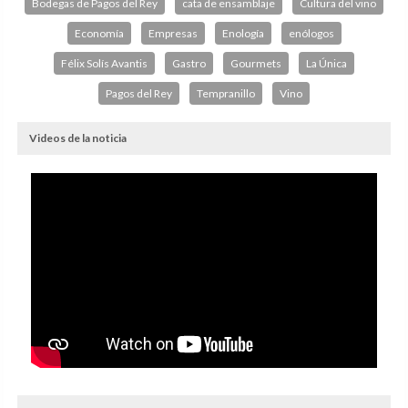
Bodegas de Pagos del Rey
cata de ensamblaje
Cultura del vino
Economía
Empresas
Enología
enólogos
Félix Solís Avantis
Gastro
Gourmets
La Única
Pagos del Rey
Tempranillo
Vino
Videos de la noticia