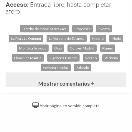
Acceso:
Entrada libre, hasta completar
aforo.
Distrito de Moncloa Aravaca
Empresas
Evento
La Pija y La Quinqui
La Verbena de Zalando
Madrid
Moda
Moncloa Aravaca
Ocio
Ocio en Madrid
Planes
Planes en Madrid
Rigoberta Bandini
Verano
Verbena
verbena popular
Zalando
Mostrar comentarios +
Abrir página en versión completa