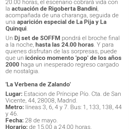
20.00 horas, el escenario cobrará vida con
la
actuación de Rigoberta Bandini
,
acompañada de una charanga, seguida de
una
aparición especial de La Pija y La
Quinqui
.
Un
Dj set de SOFFM
pondrá el broche final
a la noche,
hasta las 24.00 horas
. Y para
quienes disfrutan de las sorpresas, puede
que un
icónico momento 'pop' de los años
2000
haga un inesperado regreso cargado
de nostalgia.
'La Verbena de Zalando'
Lugar:
Estacion de Príncipe Pío. Cta. de San
Vicente, 44, 28008, Madrid.
Metro:
líneas 3, 6, 4 y 7. Bus: 1, 133, 138, 44
y 46.
Fecha:
28 de mayo.
Horario:
de 15.00 a 24.00 horas.