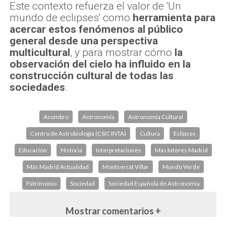
Este contexto refuerza el valor de 'Un
mundo de eclipses' como
herramienta para
acercar estos fenómenos al público
general desde una perspectiva
multicultural
, y para mostrar cómo
la
observación del cielo ha influido en la
construcción cultural de todas las
sociedades
.
Asombro
Astronomía
Astronomía Cultural
Centro de Astrobiología (CSIC INTA)
Cultura
Eclipses
Educación
Historia
Interpretaciones
Mas Interes Madrid
Más Madrid Actualidad
Montserrat Villar
Mundo Verde
Patrimonio
Sociedad
Sociedad Española de Astronomía
Mostrar comentarios +