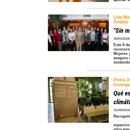
Lola Mer
Ámbito 
"Sin m
06/03/2026
Este 8 d
reconoci
Mujeres 
asegura 
sostenib
Elvira 
Greenp
Qué es
climát
01/08/2024
Recogemo
Elvira J
espacios
altas te