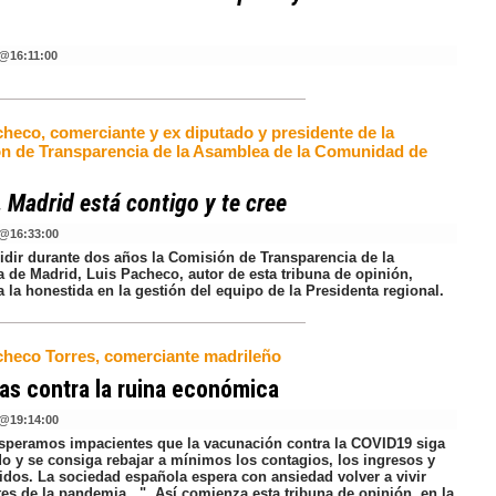
@
16:11:00
checo, comerciante y ex diputado y presidente de la
n de Transparencia de la Asamblea de la Comunidad de
 Madrid está contigo y te cree
@
16:33:00
sidir durante dos años la Comisión de Transparencia de la
 de Madrid, Luis Pacheco, autor de esta tribuna de opinión,
a la honestida en la gestión del equipo de la Presidenta regional.
checo Torres, comerciante madrileño
s contra la ruina económica
@
19:14:00
speramos impacientes que la vacunación contra la COVID19 siga
o y se consiga rebajar a mínimos los contagios, los ingresos y
cidos. La sociedad española espera con ansiedad volver a vivir
es de la pandemia...". Así comienza esta tribuna de opinión, en la