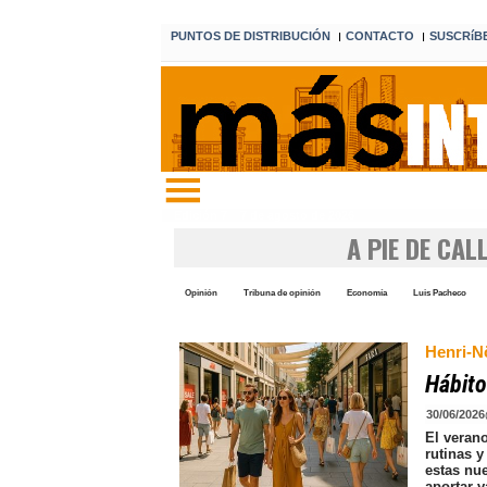
PUNTOS DE DISTRIBUCIÓN
CONTACTO
SUSCRíB
I
I
Edición 7 7 de agosto de 2026
A PIE DE CAL
Opinión
Tribuna de opinión
Economía
Luis Pacheco
Henri-Nö
Hábito
30/06/2026
El veran
rutinas 
estas nu
aportar 