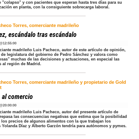
e "colapso" y con pacientes que esperan hasta tres días para su
zación en planta, con la consiguiente sobrecarga laboral.
checo Torres, comerciante madrileño
z, escándalo tras escándalo
@
12:55:00
ciante madrileño Luis Pacheco, autor de este artículo de opinión,
a de legislatura del gobierno de Pedro Sánchez y valora como
osas" muchas de las decisiones y actuaciones, en especial las
s al región de Madrid.
checo Torres, comerciante madrileño y propietario de Gold
t
 al comercio
@
20:00:00
ciante madrileño Luis Pacheco, autor del presente artículo de
 repasa las consecuencias negativas que estima que la posibilidad
' los precios de algunos alimentos con la que trabajan los
s Yolanda Díaz y Alberto Garzón tendría para autónomos y pymes.