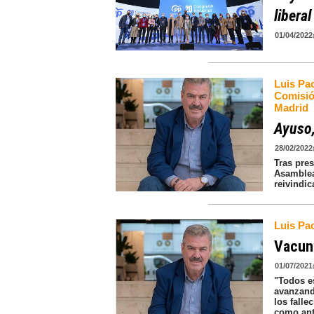
liberal
01/04/2022
Luis Pa
Comisió
Madrid
Ayuso,
28/02/2022
Tras pre
Asamblea
reivindic
Luis Pa
Vacuna
01/07/2021
"Todos e
avanzand
los falle
como ant