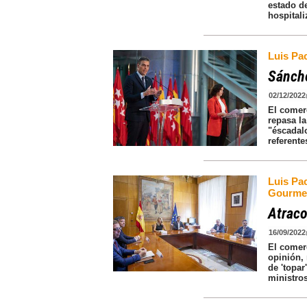
estado d
hospitali
Luis Pa
Sánche
02/12/2022
El comer
repasa l
"éscadal
referente
Luis Pa
Gourme
Atraco
16/09/2022
El comer
opinión,
de 'topar
ministro