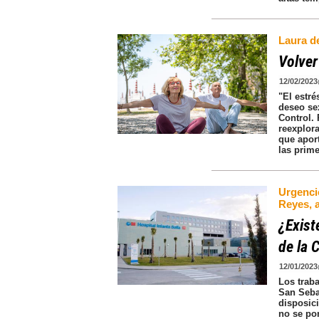
Laura d
Volver
12/02/2023
"El estr
deseo se
Control. 
reexplor
que aport
las prim
Urgenció
Reyes, 
¿Exist
de la 
12/01/2023
Los traba
San Seba
disposici
no se pon