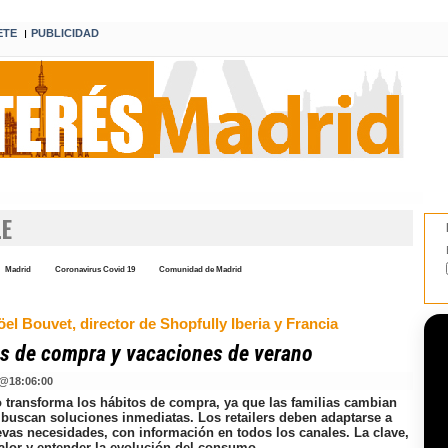
ETE
PUBLICIDAD
I
LE
Madrid
Coronavirus Covid 19
Comunidad de Madrid
el Bouvet, director de Shopfully Iberia y Francia
s de compra y vacaciones de verano
@
18:06:00
o transforma los hábitos de compra, ya que las familias cambian
y buscan soluciones inmediatas. Los retailers deben adaptarse a
evas necesidades, con información en todos los canales. La clave,
valor y entender la evolución del consumo.