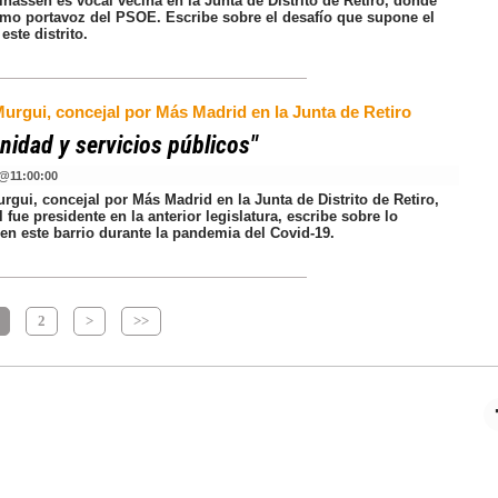
hassen es vocal vecina en la Junta de Distrito de Retiro, donde
omo portavoz del PSOE. Escribe sobre el desafío que supone el
este distrito.
urgui, concejal por Más Madrid en la Junta de Retiro
idad y servicios públicos"
@
11:00:00
gui, concejal por Más Madrid en la Junta de Distrito de Retiro,
l fue presidente en la anterior legislatura, escribe sobre lo
en este barrio durante la pandemia del Covid-19.
2
>
>>