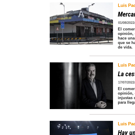
Luis Pa
Mercam
01/08/2022
El comer
opinión,
hace una
que se h
de vida.
Luis Pa
La ces
17/07/2022
El comer
opinión, 
injustas 
para lleg
Luis Pa
Hay un