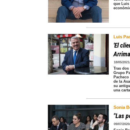
que Luis 
económi
Luis Pa
'El cli
Arrim
18/05/2021
Tras dos
Grupo Pa
Pacheco s
de la As
su antigu
una carta
Sonia B
"Las p
09/07/2020