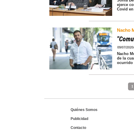
Sonia Bel
ejerce c
Covid en 
Nacho M
"Comun
09/07/2020
Nacho Mur
de la cua
ocurrido 
1
Quiénes Somos
Publicidad
Contacto