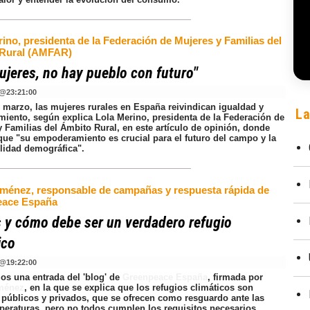
ino, presidenta de la Federación de Mujeres y Familias del
Rural (AMFAR)
ujeres, no hay pueblo con futuro"
@
23:21:00
e marzo, las mujeres rurales en España reivindican igualdad y
La
miento, según explica Lola Merino, presidenta de la Federación de
y Familias del Ámbito Rural, en este artículo de opinión, donde
que "su empoderamiento es crucial para el futuro del campo y la
ilidad demográfica".
Jiménez, responsable de campañas y respuesta rápida de
eace España
 y cómo debe ser un verdadero refugio
ico
@
19:22:00
s una entrada del 'blog' de
Greenpeace España
, firmada por
iménez
, en la que se explica que los refugios climáticos son
 públicos y privados, que se ofrecen como resguardo ante las
mperaturas, pero no todos cumplen los requisitos necesarios.