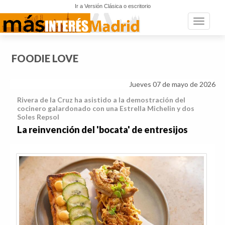
Ir a Versión Clásica o escritorio
Toggle n
FOODIE LOVE
Jueves 07 de mayo de 2026
Rivera de la Cruz ha asistido a la demostración del
cocinero galardonado con una Estrella Michelin y dos
Soles Repsol
La reinvención del 'bocata' de entresijos