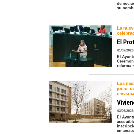
democrac
su nomb
La nuev
celebra
El Pro
01/07/2026
El Ayunt
Ceremoni
reforma 
Los mad
junio, d
emvsma
Vivien
03/06/2026
El Ayunt
asequible
inscripci
emancipa