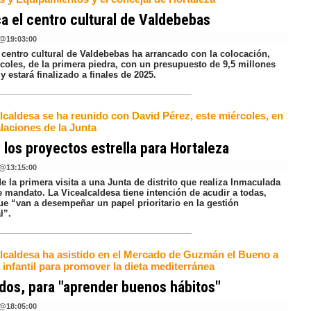
a el centro cultural de Valdebebas
@
19:03:00
 centro cultural de Valdebebas ha arrancado con la colocación,
rcoles, de la primera piedra, con un presupuesto de 9,5 millones
y estará finalizado a finales de 2025.
lcaldesa se ha reunido con David Pérez, este miércoles, en
alaciones de la Junta
 los proyectos estrella para Hortaleza
@
13:15:00
de la primera visita a una Junta de distrito que realiza Inmaculada
e mandato. La Vicealcaldesa tiene intención de acudir a todas,
ue “van a desempeñar un papel prioritario en la gestión
l”.
alcaldesa ha asistido en el Mercado de Guzmán el Bueno a
r infantil para promover la dieta mediterránea
os, para "aprender buenos hábitos"
@
18:05:00