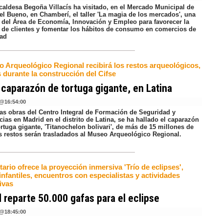
lcaldesa Begoña Villacís ha visitado, en el Mercado Municipal de
l Bueno, en Chamberí, el taller 'La magia de los mercados', una
va del Área de Economía, Innovación y Empleo para favorecer la
a de clientes y fomentar los hábitos de consumo en comercios de
dad
o Arqueológico Regional recibirá los restos arqueológicos,
 durante la construcción del Cifse
 caparazón de tortuga gigante, en Latina
@
16:54:00
las obras del Centro Integral de Formación de Seguridad y
as en Madrid en el distrito de Latina, se ha hallado el caparazón
rtuga gigante, 'Titanochelon bolivari', de más de 15 millones de
s restos serán trasladados al Museo Arqueológico Regional.
tario ofrece la proyección inmersiva 'Trío de eclipses',
 infantiles, encuentros con especialistas y actividades
ivas
 reparte 50.000 gafas para el eclipse
@
18:45:00