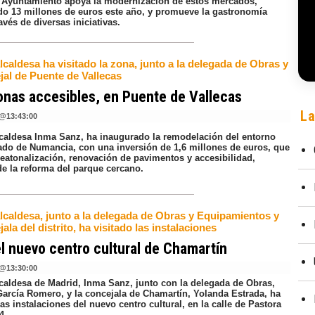
l Ayuntamiento apoya la modernización de estos mercados,
do 13 millones de euros este año, y promueve la gastronomía
ravés de diversas iniciativas.
lcaldesa ha visitado la zona, junto a la delegada de Obras y
jal de Puente de Vallecas
nas accesibles, en Puente de Vallecas
La
@
13:43:00
lcaldesa Inma Sanz, ha inaugurado la remodelación del entorno
ado de Numancia, con una inversión de 1,6 millones de euros, que
peatonalización, renovación de pavimentos y accesibilidad,
e la reforma del parque cercano.
alcaldesa, junto a la delegada de Obras y Equipamientos y
jala del distrito, ha visitado las instalaciones
el nuevo centro cultural de Chamartín
@
13:30:00
lcaldesa de Madrid, Inma Sanz, junto con la delegada de Obras,
arcía Romero, y la concejala de Chamartín, Yolanda Estrada, ha
las instalaciones del nuevo centro cultural, en la calle de Pastora
4.