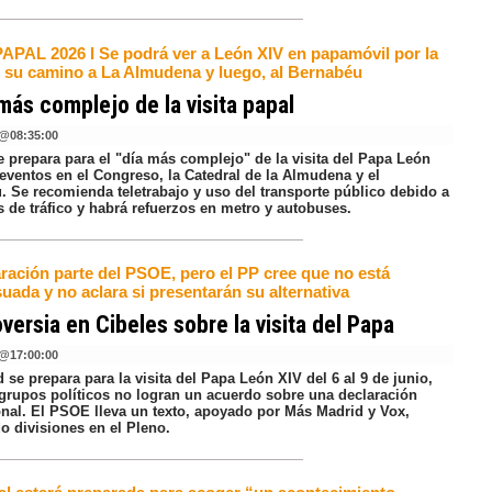
PAPAL 2026 I Se podrá ver a León XIV en papamóvil por la
n su camino a La Almudena y luego, al Bernabéu
 más complejo de la visita papal
@
08:35:00
e prepara para el "día más complejo" de la visita del Papa León
 eventos en el Congreso, la Catedral de la Almudena y el
. Se recomienda teletrabajo y uso del transporte público debido a
s de tráfico y habrá refuerzos en metro y autobuses.
aración parte del PSOE, pero el PP cree que no está
ada y no aclara si presentarán su alternativa
versia en Cibeles sobre la visita del Papa
@
17:00:00
 se prepara para la visita del Papa León XIV del 6 al 9 de junio,
 grupos políticos no logran un acuerdo sobre una declaración
ional. El PSOE lleva un texto, apoyado por Más Madrid y Vox,
o divisiones en el Pleno.