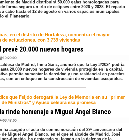
amiento de Madrid distribuirá 50.000 gafas homologadas para
de forma segura un trío de eclipses entre 2026 y 2028. El reparto
á a cabo hasta el 12 de agosto en varios espacios municipales,
o el Planetario.
as, en el distrito de Hortaleza, concentra el mayor
 de actuaciones, con 3.739 viviendas
d prevé 20.000 nuevos hogares
@
10:20:00
lcaldesa de Madrid, Inma Sanz, anunció que la Ley 3/2024 podría
asta 20.000 nuevos hogares de vivienda protegida en la capital.
tiva permite aumentar la densidad y uso residencial en parcelas
cas, con un enfoque en la construcción de viviendas asequibles.
 dice que Feijóo derogará la Ley de Memoria en su "primer
 de Ministros" y Ayuso celebra esa promesa
a rinde homenaje a Miguel Ángel Blanco
@
08:47:00
n ha acogido el acto de conmemoración del 29º aniversario del
o de Miguel Ángel Blanco, en el que el alcalde de Madrid, José
tínez-Almeida, ha destacado su legado en la defensa de la