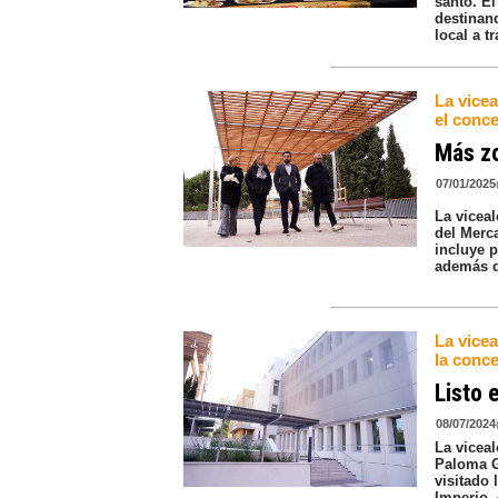
santo. E
destinan
local a t
La vicea
el conce
Más zo
07/01/2025
La vicea
del Merc
incluye 
además d
La vice
la conce
Listo 
08/07/2024
La vicea
Paloma G
visitado 
Imperio, 