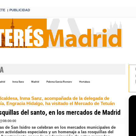
ETE
PUBLICIDAD
I
SA
adrid
Inma Sanz
Madrid
Paloma García Romero
Hortaleza
alcaldesa, Inma Sanz, acompañada de la delegada de
a, Engracia Hidalgo, ha visitado el Mercado de Tetuán
squillas del santo, en los mercados de Madrid
@
08:00:00
tas de San Isidro se celebran en los mercados municipales de
on actividades especiales y un homenaje a las rosquillas del