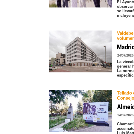
El Ayunt
observar 
se llevar
incluyend
Valdebeb
volumen
Madri
24/07/2026
La vicea
generar h
La norma
específi
Tellado
Consejo
Almeid
14/07/2026
Chamartí
asesinat
Luis Mar