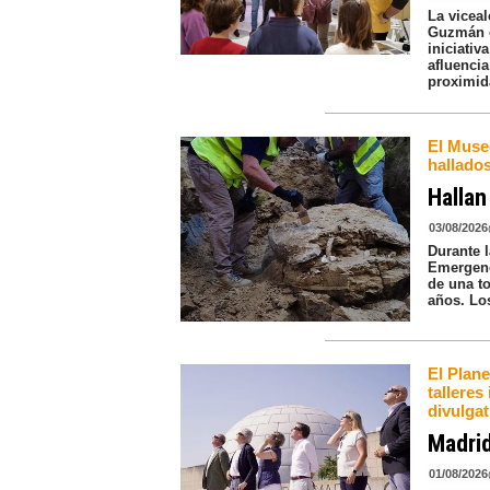
La vicea
Guzmán e
iniciati
afluenci
proximi
El Muse
hallados
Hallan
03/08/2026
Durante 
Emergenci
de una to
años. Lo
El Plane
talleres
divulgat
Madrid
01/08/2026