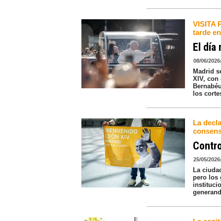
VISITA 
tarde e
El día
08/06/2026
Madrid s
XIV, con
Bernabéu
los corte
La decl
consensu
Contro
25/05/2026
La ciudad
pero los
instituc
generand