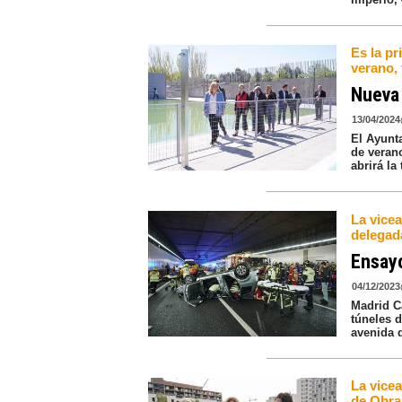
Es la p
verano, 
Nueva 
13/04/2024
El Ayunt
de verano
abrirá l
La vice
delegad
Ensayo
04/12/2023
Madrid C
túneles d
avenida d
La vicea
de Obra