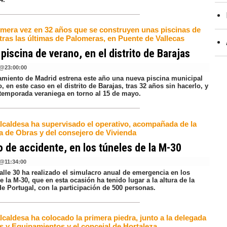
rimera vez en 32 años que se construyen unas piscinas de
tras las últimas de Palomeras, en Puente de Vallecas
piscina de verano, en el distrito de Barajas
@
23:00:00
amiento de Madrid estrena este año una nueva piscina municipal
, en este caso en el distrito de Barajas, tras 32 años sin hacerlo, y
a temporada veraniega en torno al 15 de mayo.
alcaldesa ha supervisado el operativo, acompañada de la
a de Obras y del consejero de Vivienda
 de accidente, en los túneles de la M-30
@
11:34:00
alle 30 ha realizado el simulacro anual de emergencia en los
e la M-30, que en esta ocasión ha tenido lugar a la altura de la
e Portugal, con la participación de 500 personas.
lcaldesa ha colocado la primera piedra, junto a la delegada
s y Equipamientos y el concejal de Hortaleza