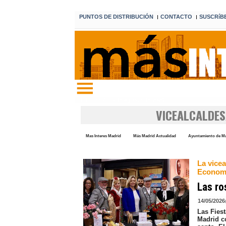
PUNTOS DE DISTRIBUCIÓN
CONTACTO
SUSCRíB
I
I
Edición 7 8 de agosto de 2026
VICEALCALDE
Mas Interes Madrid
Más Madrid Actualidad
Ayuntamiento de M
La vice
Economí
Las ro
14/05/2026
Las Fies
Madrid c