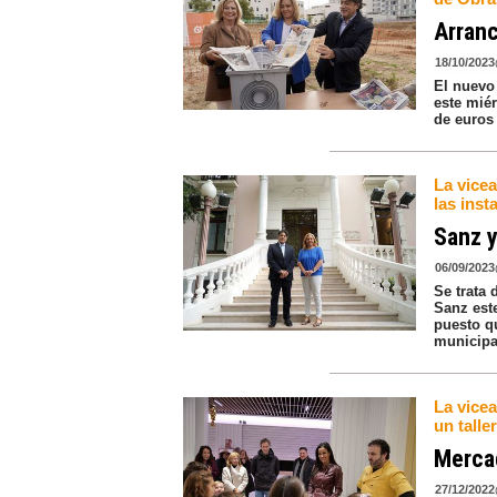
Arranc
18/10/2023
El nuevo
este mié
de euros 
La vicea
las inst
Sanz y
06/09/2023
Se trata 
Sanz est
puesto q
municipa
La vice
un talle
Mercad
27/12/2022