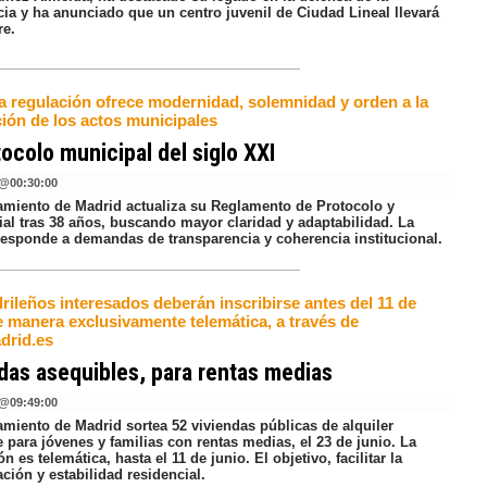
ia y ha anunciado que un centro juvenil de Ciudad Lineal llevará
re.
a regulación ofrece modernidad, solemnidad y orden a la
ción de los actos municipales
tocolo municipal del siglo XXI
@
00:30:00
amiento de Madrid actualiza su Reglamento de Protocolo y
al tras 38 años, buscando mayor claridad y adaptabilidad. La
responde a demandas de transparencia y coherencia institucional.
rileños interesados deberán inscribirse antes del 11 de
e manera exclusivamente telemática, a través de
drid.es
das asequibles, para rentas medias
@
09:49:00
amiento de Madrid sortea 52 viviendas públicas de alquiler
 para jóvenes y familias con rentas medias, el 23 de junio. La
ón es telemática, hasta el 11 de junio. El objetivo, facilitar la
ción y estabilidad residencial.