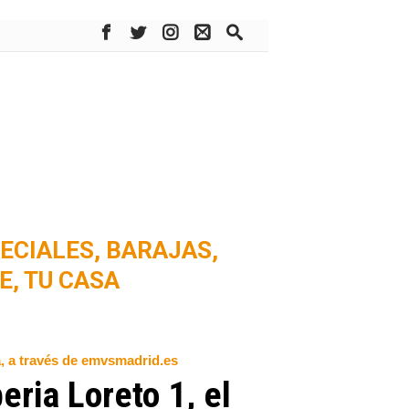
ECIALES,
BARAJAS,
E,
TU CASA
a, a través de emvsmadrid.es
ria Loreto 1, el