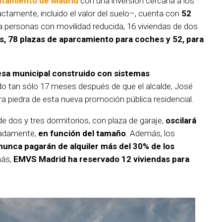
tamiento de Madrid
con una inversión cercana a los
tamente, incluido el valor del suelo–, cuenta con
52
 personas con movilidad reducida, 16 viviendas de dos
s, 78 plazas de aparcamiento para coches y 52, para
resa municipal construido con sistemas
ado tan sólo 17 meses después de que el alcalde, José
ra piedra de esta nueva promoción pública residencial.
de dos y tres dormitorios, con plaza de garaje,
oscilará
adamente,
en función del tamaño
. Además, los
nunca pagarán de alquiler más del 30% de los
más,
EMVS Madrid ha reservado 12 viviendas para