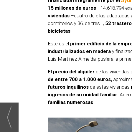
financiada íntegramente por el
Ayun
15 millones de euros
–14.618.794 exac
viviendas
–cuatro de ellas adaptadas a
dormitorios y 36, de tres–,
52 trastero
bicicletas
.
Este es el
primer edificio de la emp
industrializados en madera
y finaliz
Luis Martínez-Almeida, pusiera la prime
El precio del alquiler
de las viviendas 
de entre 700 a 1.000 euros,
aproxim
futuros inquilinos
de estas viviendas
ingresos de su unidad familiar
. Ade
familias numerosas
.