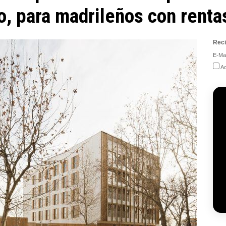
o, para madrileños con rent
Reci
E-Mai
Ac