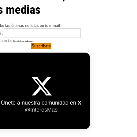
as medias
be las últimas noticias en tu e-mail
l :
epto las
Condiciones de uso
Únete a nuestra comunidad en
X
@InteresMas