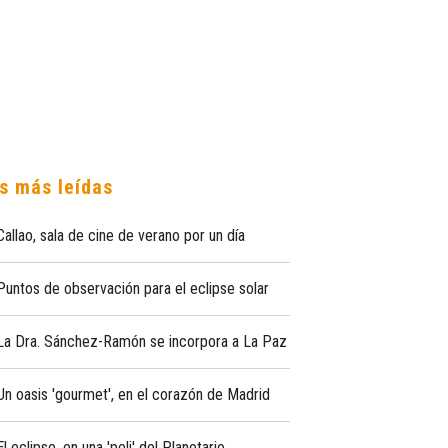
s más leídas
Callao, sala de cine de verano por un día
Puntos de observación para el eclipse solar
La Dra. Sánchez-Ramón se incorpora a La Paz
Un oasis 'gourmet', en el corazón de Madrid
El eclipse, en una 'peli' del Planetario