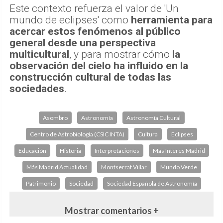
visibles
en 2026, 2027 y 2028
.
Este contexto refuerza el valor de 'Un
mundo de eclipses' como
herramienta para
acercar estos fenómenos al público
general desde una perspectiva
multicultural
, y para mostrar cómo
la
observación del cielo ha influido en la
construcción cultural de todas las
sociedades
.
Asombro
Astronomía
Astronomía Cultural
Centro de Astrobiología (CSIC INTA)
Cultura
Eclipses
Educación
Historia
Interpretaciones
Mas Interes Madrid
Más Madrid Actualidad
Montserrat Villar
Mundo Verde
Patrimonio
Sociedad
Sociedad Española de Astronomía