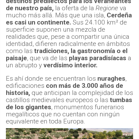
Pese a que
la costa sarda es uno de los
destinos predilectos para los veraneantes
de nuestro país,
la oferta de la
Regione
va
mucho más allá. Más que una isla,
Cerdeña
es casi un continente.
Sus 24.100 km² de
superficie suponen una mezcla de
realidades que, pese a compartir una única
identidad, difieren radicalmente en ámbitos
como las
tradiciones, la gastronomía o el
paisaje
, que va de las
playas paradisíacas
a
un abrupto y
verdísimo interior.
Es ahí donde se encuentran los
nuraghes
,
edificaciones
con más de 3.000 años de
historia,
que anticipan la complejidad de los
castillos medievales europeos o las
tumbas
de los gigantes
, monumentos funerarios
megalíticos que no cuentan con ningún
equivalente en toda Europa.