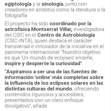
entidades
, en campos como la
astrofísica
,
la
historia del arte
, la
etnología
, la
egiptología
y la
sinología
, junto con
creadores en ámbitos como la literatura o la
fotografía.
El proyecto ha sido
coordinado por la
astrofísica Montserrat Villar,
investigadora
del CSIC en el
Centro de Astrobiología
(CSIC-INTA), quien destaca el carácter
transversal e innovador de la iniciativa en el
panorama internacional: "Nuestro objetivo
es que 'Un mundo de eclipses' enseñe,
inspire y despierte la curiosidad"
.
"Aspiramos a ser una de las fuentes de
información 'online' más completas sobre
la influencia de los eclipses solares en las
distintas culturas del mundo
, ofreciendo
contenidos rigurosos y accesibles,
presentados con un claro enfoque