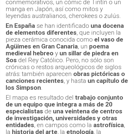
de un eclipse solar, sellos de correos
conmemorativos, un cómic de Tintín o un
manga en Japón, así como mitos y
leyendas australianos, cherokees o zulús.
En España
se han identificado
una docena
de elementos diferentes
, que incluyen la
pieza cerámica conocida como
el vaso de
Agüimes
en Gran Canaria
, un
poema
medieval hebreo
y
un sillar de piedra en
Sos
del Rey Católico. Pero, no sólo son
crónicas o restos arqueológicos de siglos
atrás: también aparecen
obras pictóricas o
canciones recientes
, y hasta
un capítulo de
los Simpson
.
El mapa es resultado del
trabajo conjunto
de un equipo que integra a más de 20
especialistas
de
una veintena de centros
de investigación, universidades y otras