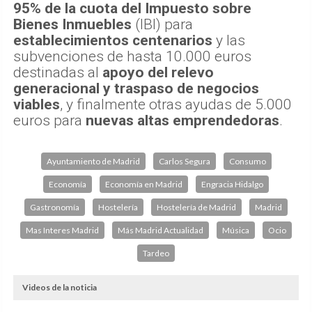
95% de la cuota del Impuesto sobre
Bienes Inmuebles
(IBI) para
establecimientos centenarios
y las
subvenciones de hasta 10.000 euros
destinadas al
apoyo del relevo
generacional y traspaso de negocios
viables
, y finalmente otras ayudas de 5.000
euros para
nuevas altas emprendedoras
.
Ayuntamiento de Madrid
Carlos Segura
Consumo
Economía
Economía en Madrid
Engracia Hidalgo
Gastronomía
Hostelería
Hostelería de Madrid
Madrid
Mas Interes Madrid
Más Madrid Actualidad
Música
Ocio
Tardeo
Videos de la noticia