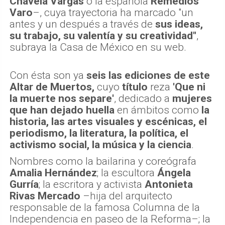
Chavela Vargas
o la española
Remedios
Varo
–, cuya trayectoria ha marcado "un
antes y un después a través de
sus ideas,
su trabajo, su valentía y su creatividad"
,
subraya la Casa de México en su web.
Con ésta son ya
seis las ediciones de este
Altar de Muertos,
cuyo
título
reza
'Que ni
la muerte nos separe'
, dedicado a
mujeres
que han dejado huella
en ámbitos como
la
historia, las artes visuales y escénicas, el
periodismo, la literatura, la política, el
activismo social, la música y la ciencia
.
Nombres como la bailarina y coreógrafa
Amalia Hernández
; la escultora
Ángela
Gurría
; la escritora y activista
Antonieta
Rivas Mercado
–hija del arquitecto
responsable de la famosa Columna de la
Independencia en paseo de la Reforma–; la