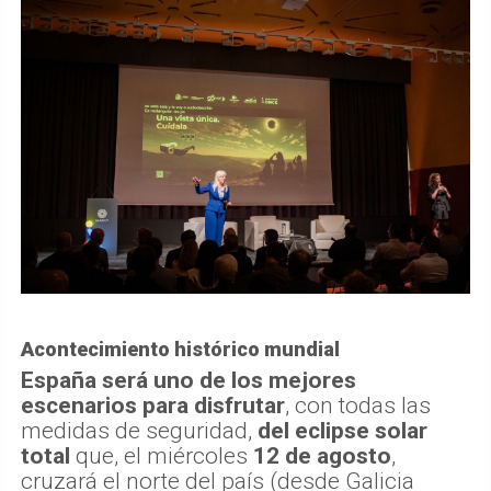
Acontecimiento histórico mundial
España será uno de los mejores
escenarios para disfrutar
, con todas las
medidas de seguridad,
del eclipse solar
total
que, el miércoles
12 de agosto
,
cruzará el norte del país (desde Galicia