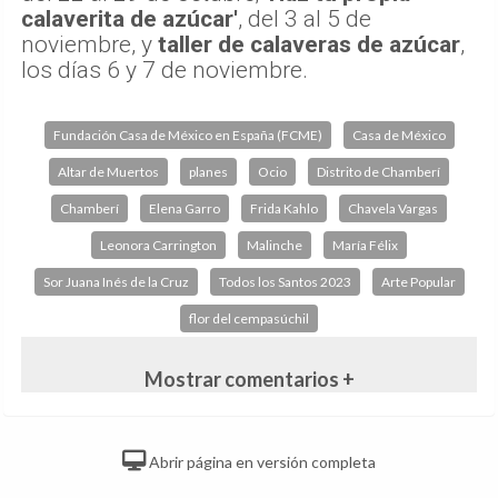
calaverita de azúcar'
, del 3 al 5 de
noviembre, y
taller de calaveras de azúcar
,
los días 6 y 7 de noviembre.
Fundación Casa de México en España (FCME)
Casa de México
Altar de Muertos
planes
Ocio
Distrito de Chamberí
Chamberí
Elena Garro
Frida Kahlo
Chavela Vargas
Leonora Carrington
Malinche
María Félix
Sor Juana Inés de la Cruz
Todos los Santos 2023
Arte Popular
flor del cempasúchil
Mostrar comentarios +
Abrir página en versión completa