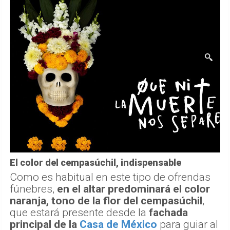
El color del cempasúchil, indispensable
Como es habitual en este tipo de ofrendas
fúnebres,
en el altar predominará el color
naranja, tono de la flor del cempasúchil
,
que estará presente desde la
fachada
principal de la
Casa de México
para guiar al