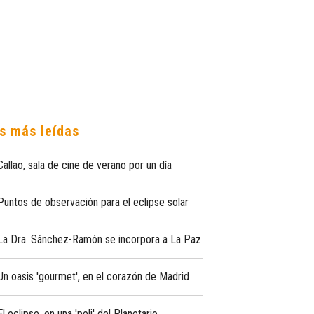
s más leídas
Callao, sala de cine de verano por un día
Puntos de observación para el eclipse solar
La Dra. Sánchez-Ramón se incorpora a La Paz
Un oasis 'gourmet', en el corazón de Madrid
El eclipse, en una 'peli' del Planetario