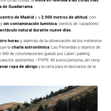
tre otras cosas, la
visita en telesilla a las cotas mas
rra de Guadarrama
.
 centro de Madrid
y a
2.000 metros de altitud
, con
y
sin contaminación lumínica
, cientos de 'cazadores'
pectáculo natural durante nueve días
.
atro horas
y, además de la observación de los meteoros
cluye la
charla astronómica
'Las Perseidas y objetos de
um 360 de constelaciones guiado por Láser', parking
para los asistentes –PVPR. 40 euros/persona, sin cena
evar ropa de abrigo
y la cena para el descanso de la