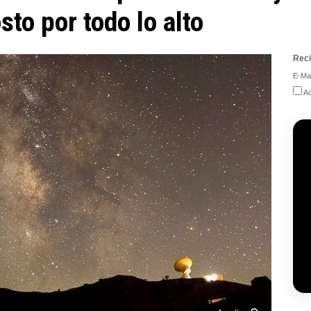
sto por todo lo alto
Reci
E-Mai
Ac