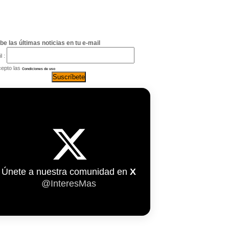
be las últimas noticias en tu e-mail
l :
epto las
Condiciones de uso
Únete a nuestra comunidad en
X
@InteresMas