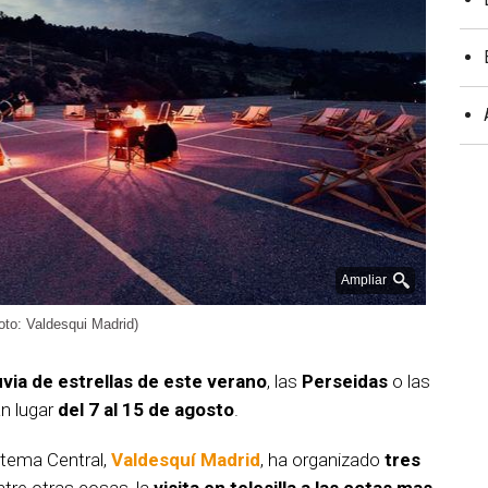
Ampliar
oto: Valdesqui Madrid)
uvia de estrellas de este verano
, las
Perseidas
o las
án lugar
del 7 al 15 de agosto
.
stema Central,
Valdesquí Madrid
, ha organizado
tres