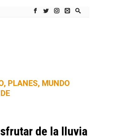
O,
PLANES,
MUNDO
RDE
frutar de la lluvia