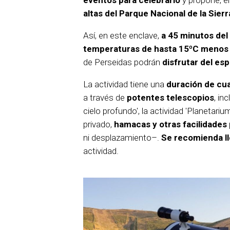
eventos para celebrarlo
y propone, en
altas del Parque Nacional de la Sie
Así, en este enclave,
a 45 minutos del
temperaturas de hasta 15ºC menos
de Perseidas podrán
disfrutar del es
La actividad tiene una
duración de cu
a través de
potentes telescopios
, in
cielo profundo', la actividad 'Planetari
privado,
hamacas y otras facilidades
ni desplazamiento–.
Se recomienda ll
actividad.