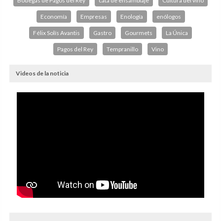
Bodegas de Pagos del Rey
cata de ensamblaje
Cultura del vino
Economía
Empresas
Enología
enólogos
Félix Solís Avantis
Gastro
Gourmets
La Única
Pagos del Rey
Tempranillo
Vino
Videos de la noticia