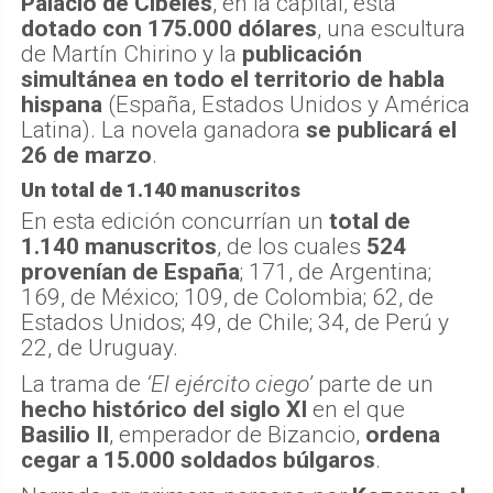
Palacio de Cibeles
, en la capital, está
dotado con 175.000 dólares
, una escultura
de Martín Chirino y la
publicación
simultánea en todo el territorio de habla
hispana
(España, Estados Unidos y América
Latina). La novela ganadora
se publicará el
26 de marzo
.
Un total de 1.140 manuscritos
En esta edición concurrían un
total de
1.140 manuscritos
, de los cuales
524
provenían de España
; 171, de Argentina;
169, de México; 109, de Colombia; 62, de
Estados Unidos; 49, de Chile; 34, de Perú y
22, de Uruguay.
La trama de
‘El ejército ciego’
parte de un
hecho histórico del siglo XI
en el que
Basilio II
, emperador de Bizancio,
ordena
cegar a 15.000 soldados búlgaros
.