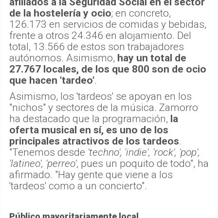
afiliados a la Seguridad Social en el sector
de la hostelería y ocio
; en concreto,
126.173 en servicios de comidas y bebidas,
frente a otros 24.346 en alojamiento. Del
total, 13.566 de estos son trabajadores
autónomos. Asimismo,
hay un total de
27.767 locales, de los que 800 son de ocio
que hacen 'tardeo'
.
Asimismo, los 'tardeos' se apoyan en los
"nichos" y sectores de la música. Zamorro
ha destacado que la programación,
la
oferta musical en sí, es uno de los
principales atractivos de los tardeos
.
"Tenemos desde
'techno', 'indie', 'rock', 'pop',
'latineo', 'perreo'
, pues un poquito de todo", ha
afirmado. "Hay gente que viene a los
'tardeos' como a un concierto".
Público mayoritariamente local