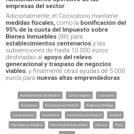
empresas del sector
.
Adicionalmente, el Consistorio mantiene
medidas fiscales,
como la
bonificación del
95% de la cuota del Impuesto sobre
Bienes Inmuebles
(IBI) para
establecimientos centenarios
y las
subvenciones de hasta 10.000 euros
destinadas al
apoyo del relevo
generacional y traspaso de negocios
viables
, y finalmente otras ayudas de 5.000
euros para
nuevas altas emprendedoras
.
Ayuntamiento de Madrid
Carlos Segura
Consumo
Economía
Economía en Madrid
Engracia Hidalgo
Gastronomía
Hostelería
Hostelería de Madrid
Madrid
Mas Interes Madrid
Más Madrid Actualidad
Música
Ocio