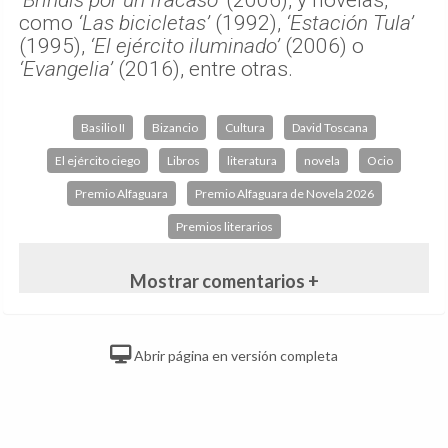
como
‘Las bicicletas’
(1992),
‘Estación Tula’
(1995),
‘El ejército iluminado’
(2006) o
‘Evangelia’
(2016), entre otras.
Basilio II
Bizancio
Cultura
David Toscana
El ejército ciego
Libros
literatura
novela
Ocio
Premio Alfaguara
Premio Alfaguara de Novela 2026
Premios literarios
Mostrar comentarios +
Abrir página en versión completa