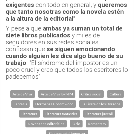
exigentes
con todo en general, y
queremos
que tanto nosotras como la novela estén
a la altura de la editorial"
.
Y pese a que
ambas ya suman un total de
siete libros publicados
y miles de
seguidores en sus redes sociales,
confiesan que
se siguen emocionando
cuando alguien les dice algo bueno de su
trabajo
. "El síndrome del impostor es un
poco cruel y creo que todos los escritores lo
padecemos".
Arte de Vivir
Arte de Vivir by MIM
Crítica social
Cultura
Fantasía
Hermanas Greemwood
La Tierra de los Dorados
Literatura
Literatura fantástica
Literatura juvenil
Novedades editoriales
Ocio
Romantasy
Síndrome del impostor