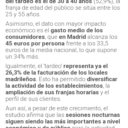
del tardeo es el de 30 a 40 años
(52,9%), la
franja de edad del público se sitúa entre los
25 y 55 años.
Asimismo, el dato con mayor impacto
económico es el
gasto medio de los
consumidores
, que
en Madrid
alcanza los
45 euros por persona
frente a los 33,5
euros de la media nacional, lo que supone
un 34% más.
Igualmente, el 'tardeo'
representa ya el
26,3% de la facturación de los locales
madrileños
. Esto ha permitido
diversificar
la actividad de los establecimientos
, la
ampliación de sus franjas horarias
y el
perfil de sus clientes.
Aun así, a pesar de este crecimiento, el
estudio afirma que las
sesiones nocturnas
siguen siendo las más importantes a nivel
económico y de público
para la actividad