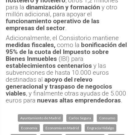
hostelero y hotelero
, otros 1,2 millones
para la
dinamización y formación
y otro
millón adicional, para apoyar el
funcionamiento operativo de las
empresas del sector
.
Adicionalmente, el Consistorio mantiene
medidas fiscales,
como la
bonificación del
95% de la cuota del Impuesto sobre
Bienes Inmuebles
(IBI) para
establecimientos centenarios
y las
subvenciones de hasta 10.000 euros
destinadas al
apoyo del relevo
generacional y traspaso de negocios
viables
, y finalmente otras ayudas de 5.000
euros para
nuevas altas emprendedoras
.
Ayuntamiento de Madrid
Carlos Segura
Consumo
Economía
Economía en Madrid
Engracia Hidalgo