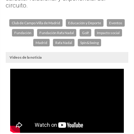
circuito.
Club de Campo Villa de Madrid
Educación y Deporte
Eventos
Fundación
Fundación Rafa Nadal
Golf
Impacto social
Madrid
Rafa Nadal
Spin&Swing
Videos de la noticia