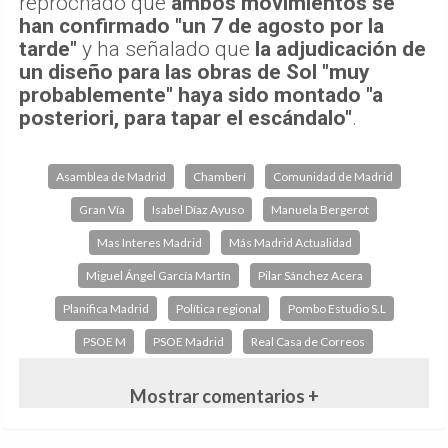
reprochado que
ambos movimientos se
han confirmado "un 7 de agosto por la
tarde"
y ha señalado que
la adjudicación de
un diseño para las obras de Sol "muy
probablemente" haya sido montado "a
posteriori, para tapar el escándalo"
.
Asamblea de Madrid
Chamberí
Comunidad de Madrid
Gran Vía
Isabel Díaz Ayuso
Manuela Bergerot
Mas Interes Madrid
Más Madrid Actualidad
Miguel Ángel García Martín
Pilar Sánchez Acera
Planifica Madrid
Política regional
Pombo Estudio S.L
PSOE M
PSOE Madrid
Real Casa de Correos
Mostrar comentarios +