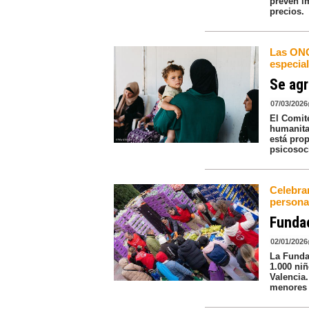
prevén i
precios.
Las ONG
especia
Se agr
07/03/2026
El Comit
humanitar
está pro
psicosoc
Celebra
persona
Fundac
02/01/2026
La Funda
1.000 niñ
Valencia.
menores 