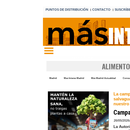
PUNTOS DE DISTRIBUCIÓN
CONTACTO
SUSCRíB
I
I
Edición 7 8 de agosto de 2026
ALIMENTO
Madrid
Mas Interes Madrid
Más Madrid Actualidad
Cons
La camp
salvagu
nuestro
Campañ
26/05/2026
La Autor