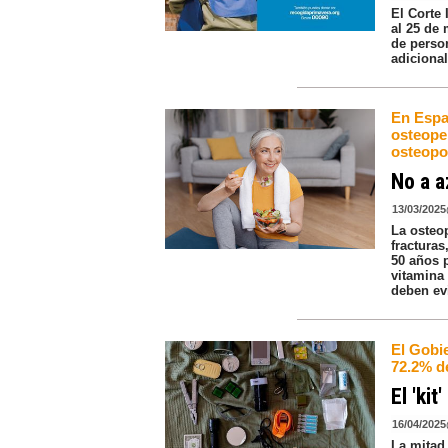
El Corte 
al 25 de
de perso
adicional
En Espa
osteope
osteopo
No a a
13/03/2025
La osteop
fractura
50 años 
vitamina 
deben evi
El Gobi
72.2% d
El 'ki
16/04/2025
La mitad 