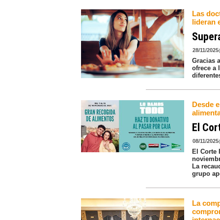
Las doc
lideran 
Supera
28/11/2025
Gracias a
ofrece a 
diferente
Desde el
alimenta
El Cor
08/11/2025
El Corte 
noviembr
La recau
grupo ap
La compa
comprom
internac