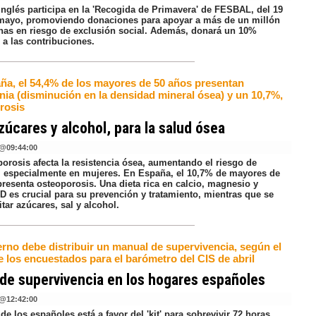
Inglés participa en la 'Recogida de Primavera' de FESBAL, del 19
 mayo, promoviendo donaciones para apoyar a más de un millón
nas en riesgo de exclusión social. Además, donará un 10%
 a las contribuciones.
ña, el 54,4% de los mayores de 50 años presentan
nia (disminución en la densidad mineral ósea) y un 10,7%,
rosis
zúcares y alcohol, para la salud ósea
@
09:44:00
orosis afecta la resistencia ósea, aumentando el riesgo de
s, especialmente en mujeres. En España, el 10,7% de mayores de
presenta osteoporosis. Una dieta rica en calcio, magnesio y
D es crucial para su prevención y tratamiento, mientras que se
tar azúcares, sal y alcohol.
erno debe distribuir un manual de supervivencia, según el
e los encuestados para el barómetro del CIS de abril
t' de supervivencia en los hogares españoles
@
12:42:00
de los españoles está a favor del 'kit' para sobrevivir 72 horas