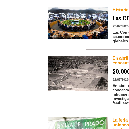
Historia
Las CO
29/07/2026
Las Conf
acuerdos
globales
En abril
concent
20.000
12/07/2026
En abril
concentr
inhumana
investig
familiare
La feria
uniendo