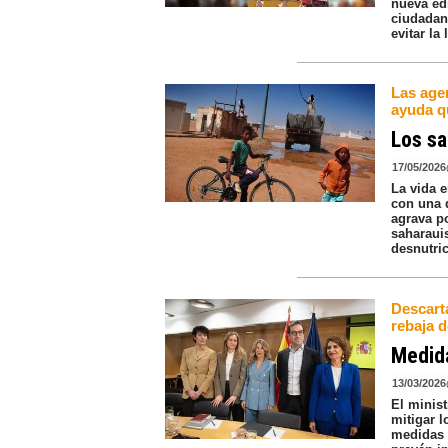
nueva ed
ciudadaní
evitar la
Las agen
ayuda qu
Los sa
17/05/2026
La vida 
con una 
agrava po
saharaui
desnutric
Descarta
rebaja d
Medida
13/03/2026
El minis
mitigar 
medidas 