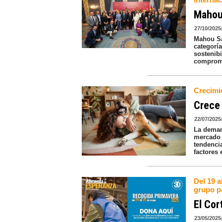
Mahou
27/10/2025
Mahou Sa
categoría
sostenibi
comprom
Crecimi
Crece 
22/07/2025
La deman
mercado 
tendencia
factores 
Del 19 a
grupo pa
El Cor
23/05/2025