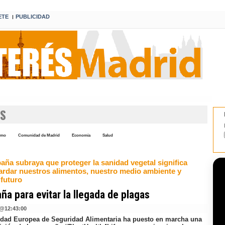
ETE
PUBLICIDAD
I
S
umo
Comunidad de Madrid
Economía
Salud
aña subraya que proteger la sanidad vegetal significa
ardar nuestros alimentos, nuestro medio ambiente y
 futuro
a para evitar la llegada de plagas
@
12:43:00
idad Europea de Seguridad Alimentaria ha puesto en marcha una