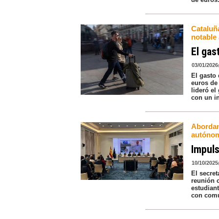
Cataluña
notable
El gas
03/01/2026
El gasto
euros de
lideró e
con un i
Abordan
autónom
Impuls
10/10/2025
El secre
reunión 
estudian
con comu