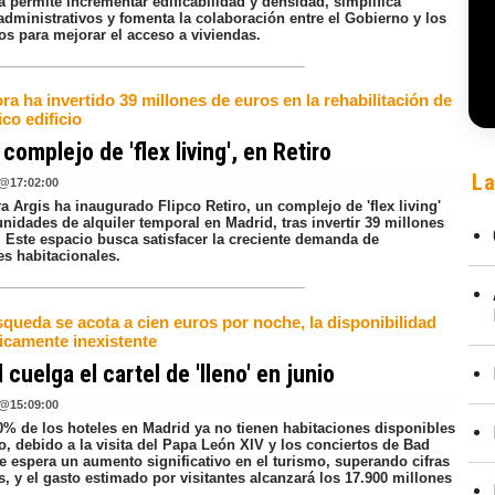
 permite incrementar edificabilidad y densidad, simplifica
administrativos y fomenta la colaboración entre el Gobierno y los
os para mejorar el acceso a viviendas.
ra ha invertido 39 millones de euros en la rehabilitación de
ico edificio
complejo de 'flex living', en Retiro
La
@
17:02:00
a Argis ha inaugurado Flipco Retiro, un complejo de 'flex living'
nidades de alquiler temporal en Madrid, tras invertir 39 millones
. Este espacio busca satisfacer la creciente demanda de
es habitacionales.
squeda se acota a cien euros por noche, la disponibilidad
ticamente inexistente
 cuelga el cartel de 'lleno' en junio
@
15:09:00
80% de los hoteles en Madrid ya no tienen habitaciones disponibles
o, debido a la visita del Papa León XIV y los conciertos de Bad
e espera un aumento significativo en el turismo, superando cifras
s, y el gasto estimado por visitantes alcanzará los 17.900 millones
.