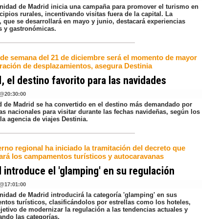
idad de Madrid inicia una campaña para promover el turismo en
ipios rurales, incentivando visitas fuera de la capital. La
a, que se desarrollará en mayo y junio, destacará experiencias
es y gastronómicas.
n de semana del 21 de diciembre será el momento de mayor
ración de desplazamientos, asegura Destinia
, el destino favorito para las navidades
@
20:30:00
d de Madrid se ha convertido en el destino más demandado por
tas nacionales para visitar durante las fechas navideñas, según los
la agencia de viajes Destinia.
rno regional ha iniciado la tramitación del decreto que
ará los campamentos turísticos y autocaravanas
 introduce el 'glamping' en su regulación
@
17:01:00
idad de Madrid introducirá la categoría 'glamping' en sus
tos turísticos, clasificándolos por estrellas como los hoteles,
jetivo de modernizar la regulación a las tendencias actuales y
ando las categorías.