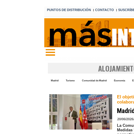
PUNTOS DE DISTRIBUCIÓN
CONTACTO
SUSCRíB
I
I
Edición 7 6 de agosto de 2026
ALOJAMIENT
Madrid
Turismo
Comunidad de Madrid
Economía
E
El obje
colabora
Madrid
20/06/2026
La Comun
Medidas 