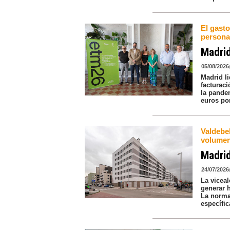
El gasto
persona
Madrid
05/08/2026
Madrid li
facturaci
la pande
euros po
Valdebeb
volumen
Madri
24/07/2026
La vicea
generar h
La norma
específi