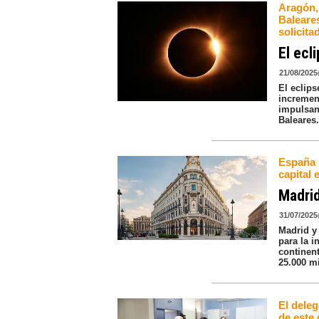
Aragón,
Baleares
solicita
El ecl
21/08/2025
El eclips
incremen
impulsan
Baleares
España 
capital 
Madrid
31/07/2025
Madrid y
para la 
continen
25.000 m
El deleg
de este 