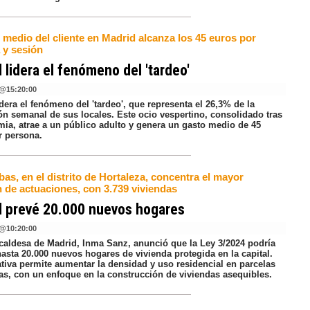
 medio del cliente en Madrid alcanza los 45 euros por
 y sesión
 lidera el fenómeno del 'tardeo'
@
15:20:00
dera el fenómeno del 'tardeo', que representa el 26,3% de la
ón semanal de sus locales. Este ocio vespertino, consolidado tras
mia, atrae a un público adulto y genera un gasto medio de 45
r persona.
as, en el distrito de Hortaleza, concentra el mayor
 de actuaciones, con 3.739 viviendas
d prevé 20.000 nuevos hogares
@
10:20:00
lcaldesa de Madrid, Inma Sanz, anunció que la Ley 3/2024 podría
asta 20.000 nuevos hogares de vivienda protegida en la capital.
tiva permite aumentar la densidad y uso residencial en parcelas
cas, con un enfoque en la construcción de viviendas asequibles.