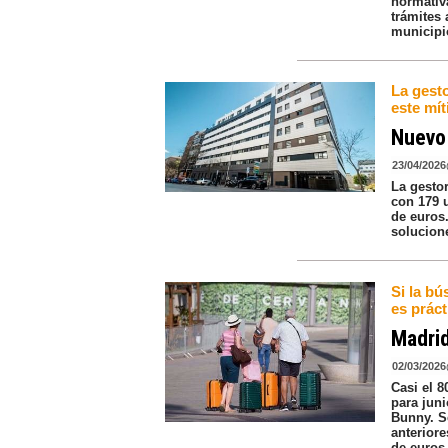
normativa
trámites 
municipi
La gesto
este mít
Nuevo 
23/04/2026
La gestor
con 179 u
de euros
solucion
Si la bú
es prác
Madrid
02/03/2026
Casi el 
para juni
Bunny. S
anteriore
de euros