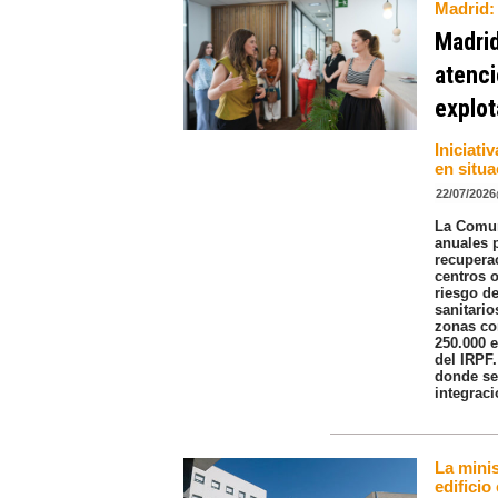
Madrid:
Madrid
atenci
explot
Iniciati
en situ
22/07/2026
La Comun
anuales 
recuperac
centros o
riesgo de
sanitari
zonas co
250.000 
del IRPF.
donde se
integraci
La minis
edificio