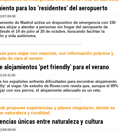
iento para los 'residentes' del aeropuerto
@
07:00:00
amiento de Madrid activa un dispositivo de emergencia con 150
ara alojar y atender a personas sin hogar del aeropuerto de
desde el 14 de julio al 20 de octubre, buscando facilitar la
ión y vida autónoma.
uía para viajar con mascota, con información práctica y
ada de cara al verano
e alojamientos 'pet friendly' para el verano
@
10:11:00
 los españoles enfrenta dificultades para encontrar alojamiento
ndly' al viajar. Un estudio de Rover.com revela que, aunque el 89%
jar con sus perros, el alojamiento adecuado es un reto.
a de proponer experiencias y planes singulares, donde se
n naturaleza y ruralidad
encias únicas entre naturaleza y cultura
@
09:58:00