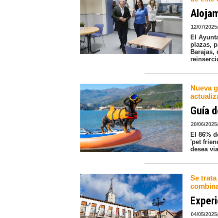
Alojam
12/07/2025
El Ayunt
plazas, p
Barajas, 
reinserc
Nueva g
actualiz
Guía d
20/06/2025
El 86% de
'pet frie
desea via
Se trat
combina
Experi
04/05/2025