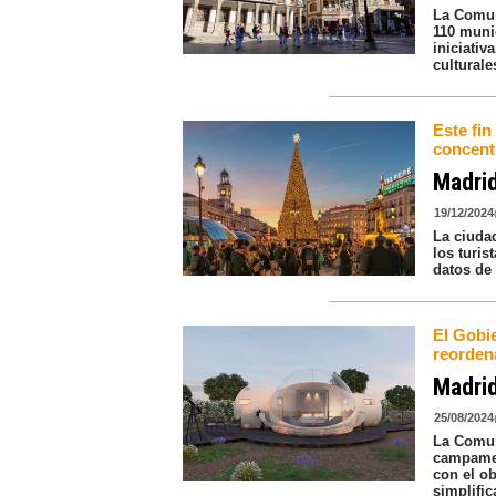
La Comun
110 munic
iniciativ
cultural
Este fi
concent
Madrid
19/12/2024
La ciuda
los turis
datos de 
El Gobie
reorden
Madrid
25/08/2024
La Comun
campamen
con el ob
simplific