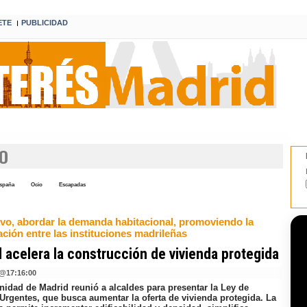
ETE
PUBLICIDAD
I
O
spaña
Ocio
Escapadas
tivo, abordar la demanda habitacional, promoviendo la
ción entre las instituciones madrileñas
 acelera la construcción de vivienda protegida
@
17:16:00
idad de Madrid reunió a alcaldes para presentar la Ley de
Urgentes, que busca aumentar la oferta de vivienda protegida. La