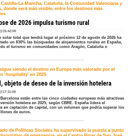
 Castilla-La Mancha, Cataluña, la Comunidad Valenciana y
, donde será más visible, entre los destinos más
dos
ipse de 2026 impulsa turismo rural
@
15:42:00
e solar total que tendrá lugar el próximo 12 de agosto de 2026 ha
tado un 830% las búsquedas de alojamientos rurales en España,
do el turismo en comunidades como Aragón, Cataluña o
.
sigue siendo el destino en Europa más valorado por el
en 'hospitality' en 2025
, objeto de deseo de la inversión hotelera
@
17:11:00
 Barcelona están entre las cinco ciudades europeas más atractivas
inversión hotelera en 2025, según CBRE. España lidera el
te en captación de capital, con un volumen que podría superar los
illones de euros.
ado de Políticas Sociales ha supervisado la puesta a punto
dispositivo de emergencia, en el Centro Pinar de San José