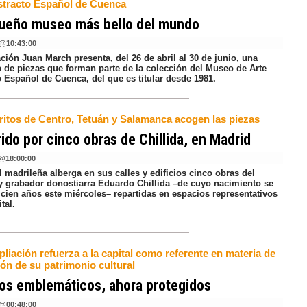
stracto Español de Cuenca
queño museo más bello del mundo
@
10:43:00
ión Juan March presenta, del 26 de abril al 30 de junio, una
n de piezas que forman parte de la colección del Museo de Arte
o Español de Cuenca, del que es titular desde 1981.
tritos de Centro, Tetuán y Salamanca acogen las piezas
ido por cinco obras de Chillida, en Madrid
@
18:00:00
l madrileña alberga en sus calles y edificios cinco obras del
 y grabador donostiarra Eduardo Chillida –de cuyo nacimiento se
cien años este miércoles– repartidas en espacios representativos
tal.
liación refuerza a la capital como referente en materia de
ón de su patrimonio cultural
ios emblemáticos, ahora protegidos
@
00:48:00