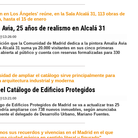
n en Los Ángeles' reúne, en la Sala Alcalá 31, 113 obras de
ta, hasta el 15 de enero
 Avia, 25 años de realismo en Alcalá 31
@
13:26:00
ición que la Comunidad de Madrid dedica a la pintora Amalia Avia
a Alcalá 31 suma ya 20.000 visitantes en sus cinco primeras
abierta al público y cuenta con reservas formalizadas para 330
idad de ampliar el catálogo sirve principalmente para
la arquitectura industrial y moderna
el Catálogo de Edificios Protegidos
@
13:21:00
go de Edificios Protegidos de Madrid se va a actualizar tras 25
odría ampliarse con 738 nuevos inmuebles, según anunciaba
mente el delegado de Desarrollo Urbano, Mariano Fuentes.
os sus recuerdos y vivencias en el Madrid en el que
una ciudad mágica en sentido literal y figurado"