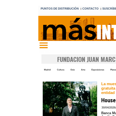
PUNTOS DE DISTRIBUCIÓN
CONTACTO
SUSCRíB
I
I
Edición 7 8 de agosto de 2026
FUNDACION JUAN MAR
Madrid
Cultura
Ocio
Arte
Exposiciones
Plane
La muest
gratuita
entidad
Housea
30/04/2026
Banca Ma