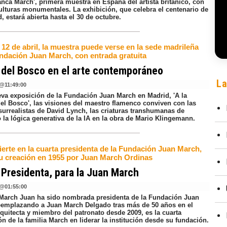
anca March', primera muestra en España del artista británico, con
culturas monumentales. La exhibición, que celebra el centenario de
d, estará abierta hasta el 30 de octubre.
 12 de abril, la muestra puede verse en la sede madrileña
ndación Juan March, con entrada gratuita
 del Bosco en el arte contemporáneo
La
@
11:49:00
eva exposición de la Fundación Juan March en Madrid, 'A la
el Bosco', las visiones del maestro flamenco conviven con las
surrealistas de David Lynch, las criaturas transhumanas de
la lógica generativa de la IA en la obra de Mario Klingemann.
ierte en la cuarta presidenta de la Fundación Juan March,
u creación en 1955 por Juan March Ordinas
Presidenta, para la Juan March
@
01:55:00
 March Juan ha sido nombrada presidenta de la Fundación Juan
eemplazando a Juan March Delgado tras más de 50 años en el
quitecta y miembro del patronato desde 2009, es la cuarta
n de la familia March en liderar la institución desde su fundación.