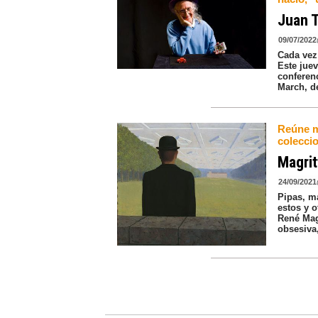
Juan 
09/07/2022
Cada vez 
Este juev
conferen
March, d
Reúne m
coleccio
Magrit
24/09/2021
Pipas, m
estos y 
René Mag
obsesiva