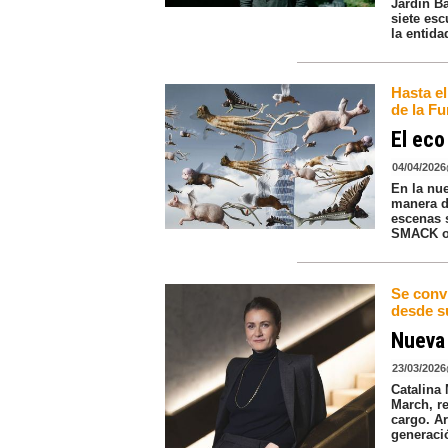
Jardín B
siete es
la entida
Hasta el
de la Fu
El eco
04/04/2026
En la nu
manera d
escenas 
SMACK o 
Se conv
desde s
Nueva 
23/03/2026
Catalina
March, r
cargo. Ar
generació