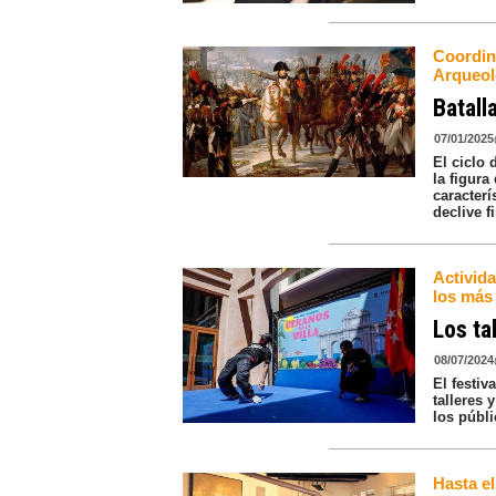
Coordin
Arqueol
Batall
07/01/2025
El ciclo
la figur
caracterí
declive fi
Activida
los más
Los ta
08/07/2024
El festiv
talleres 
los públi
Hasta el