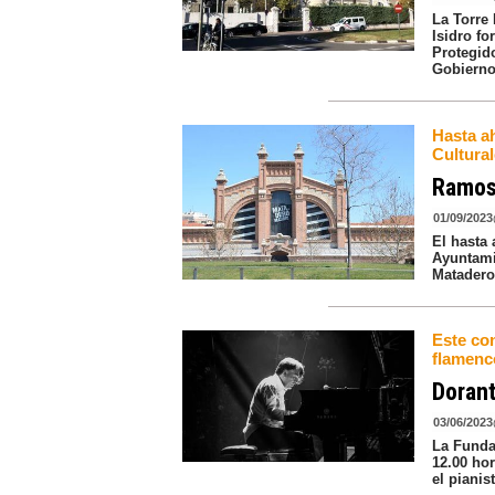
La Torre 
Isidro fo
Protegid
Gobierno
Hasta a
Cultura
Ramos
01/09/2023
El hasta 
Ayuntami
Matadero
Este con
flamenc
Dorant
03/06/2023
La Funda
12.00 ho
el pianis