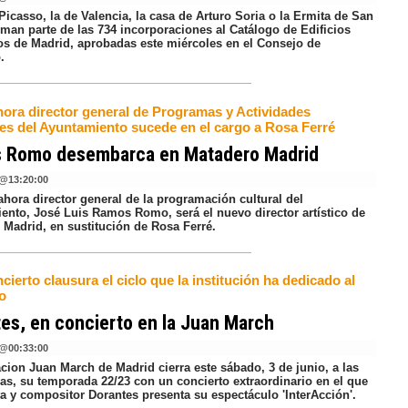
Picasso, la de Valencia, la casa de Arturo Soria o la Ermita de San
rman parte de las 734 incorporaciones al Catálogo de Edificios
os de Madrid, aprobadas este miércoles en el Consejo de
.
hora director general de Programas y Actividades
les del Ayuntamiento sucede en el cargo a Rosa Ferré
 Romo desembarca en Matadero Madrid
@
13:20:00
ahora director general de la programación cultural del
ento, José Luis Ramos Romo, será el nuevo director artístico de
 Madrid, en sustitución de Rosa Ferré.
cierto clausura el ciclo que la institución ha dedicado al
o
es, en concierto en la Juan March
@
00:33:00
cion Juan March de Madrid cierra este sábado, 3 de junio, a las
ras, su temporada 22/23 con un concierto extraordinario en el que
ta y compositor Dorantes presenta su espectáculo 'InterAcción'.