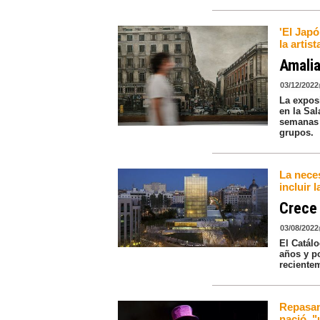
'El Japó
la artis
Amalia
03/12/2022
La expos
en la Sal
semanas 
grupos.
La neces
incluir 
Crece 
03/08/2022
El Catálo
años y p
reciente
Repasam
nació, "