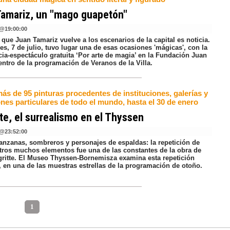
Tamariz, un "mago guapetón"
@
19:00:00
que Juan Tamariz vuelve a los escenarios de la capital es noticia.
es, 7 de julio, tuvo lugar una de esas ocasiones 'mágicas', con la
cia-espectáculo gratuita ‘Por arte de magia’ en la Fundación Juan
entro de la programación de Veranos de la Villa.
ás de 95 pinturas procedentes de instituciones, galerías y
nes particulares de todo el mundo, hasta el 30 de enero
te, el surrealismo en el Thyssen
@
23:52:00
anzanas, sombreros y personajes de espaldas: la repetición de
otros muchos elementos fue una de las constantes de la obra de
ritte. El Museo Thyssen-Bornemisza examina esta repetición
, en una de las muestras estrellas de la programación de otoño.
1