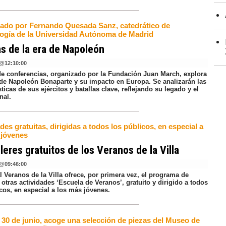
ado por Fernando Quesada Sanz, catedrático de
ogía de la Universidad Autónoma de Madrid
as de la era de Napoleón
@
12:10:00
 de conferencias, organizado por la Fundación Juan March, explora
a de Napoleón Bonaparte y su impacto en Europa. Se analizarán las
sticas de sus ejércitos y batallas clave, reflejando su legado y el
nal.
des gratuitas, dirigidas a todos los públicos, en especial a
 jóvenes
lleres gratuitos de los Veranos de la Villa
@
09:46:00
al Veranos de la Villa ofrece, por primera vez, el programa de
y otras actividades ‘Escuela de Veranos’, gratuito y dirigido a todos
cos, en especial a los más jóvenes.
 30 de junio, acoge una selección de piezas del Museo de