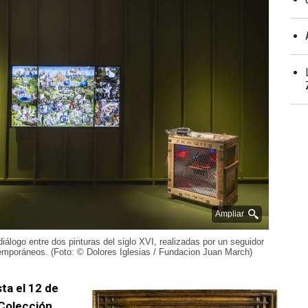
Ampliar
álogo entre dos pinturas del siglo XVI, realizadas por un seguidor
temporáneos. (Foto: © Dolores Iglesias / Fundacion Juan March)
ta el 12 de
Colección