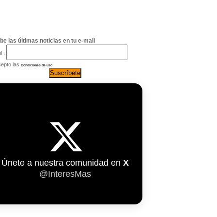
be las últimas noticias en tu e-mail
l :
epto las
Condiciones de uso
Únete a nuestra comunidad en
X
@InteresMas