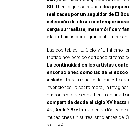
SOLO
en la que se reúnen
dos pequeñ
realizadas por un seguidor de El Bo
selección de obras contemporáneas
carga surrealista, metamórfica y fa
ellas influidas por el gran pintor neerlan
Las dos tablas, 'El Cielo' y 'El Infierno'
tríptico hoy perdido dedicado al tema de 
La continuidad en los artistas con
ensoñaciones como las de El Bosco 
aislado
. Tras la muerte del maestro, 
invenciones, la sátira moral, la imaginerí
humor negro se convirtieron en una
tr
compartida desde el siglo XV hasta 
Así,
André Breton
vio en su lógica de 
mutaciones un surrealismo antes del S
siglo XX.