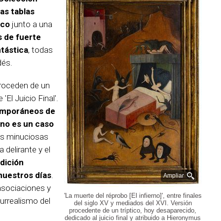
as tablas
sco
junto a una
 de fuerte
ntástica
, todas
dés.
, proceden de un
'El Juicio Final'.
temporáneos de
no es un caso
sus minuciosas
a delirante y el
adición
nuestros días
.
Ampliar
asociaciones y
'La muerte del réprobo [El infierno]', entre finales
urrealismo del
del siglo XV y mediados del XVI. Versión
procedente de un tríptico, hoy desaparecido,
dedicado al juicio final y atribuido a Hieronymus