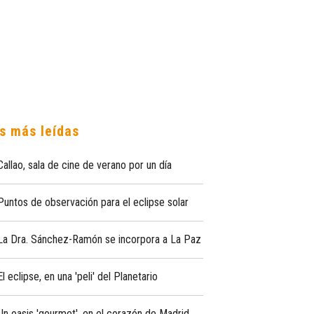
s más leídas
Callao, sala de cine de verano por un día
Puntos de observación para el eclipse solar
La Dra. Sánchez-Ramón se incorpora a La Paz
El eclipse, en una 'peli' del Planetario
Un oasis 'gourmet', en el corazón de Madrid