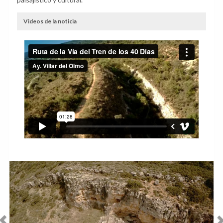
Videos de la noticia
Anterior
Sig