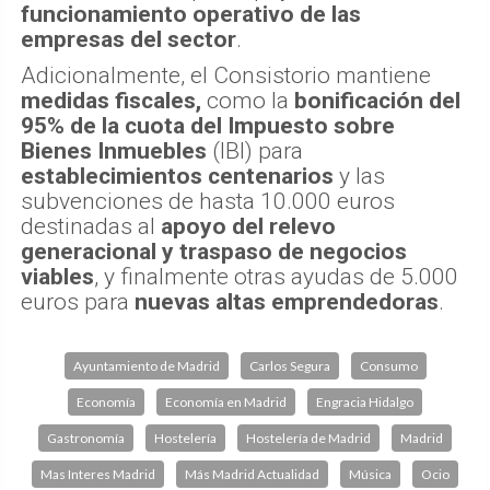
funcionamiento operativo de las
empresas del sector
.
Adicionalmente, el Consistorio mantiene
medidas fiscales,
como la
bonificación del
95% de la cuota del Impuesto sobre
Bienes Inmuebles
(IBI) para
establecimientos centenarios
y las
subvenciones de hasta 10.000 euros
destinadas al
apoyo del relevo
generacional y traspaso de negocios
viables
, y finalmente otras ayudas de 5.000
euros para
nuevas altas emprendedoras
.
Ayuntamiento de Madrid
Carlos Segura
Consumo
Economía
Economía en Madrid
Engracia Hidalgo
Gastronomía
Hostelería
Hostelería de Madrid
Madrid
Mas Interes Madrid
Más Madrid Actualidad
Música
Ocio