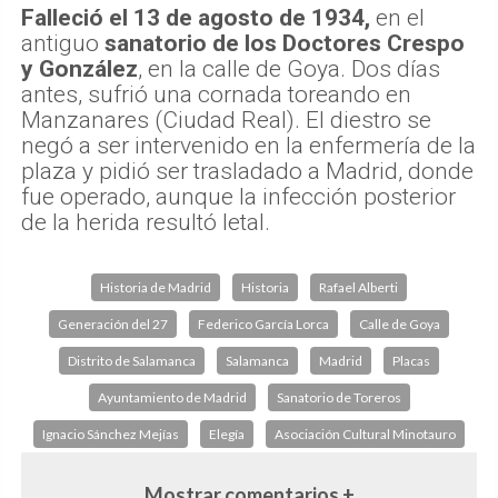
Falleció el 13 de agosto de 1934,
en el
antiguo
sanatorio de los Doctores Crespo
y González
, en la calle de Goya. Dos días
antes, sufrió una cornada toreando en
Manzanares (Ciudad Real). El diestro se
negó a ser intervenido en la enfermería de la
plaza y pidió ser trasladado a Madrid, donde
fue operado, aunque la infección posterior
de la herida resultó letal.
Historia de Madrid
Historia
Rafael Alberti
Generación del 27
Federico García Lorca
Calle de Goya
Distrito de Salamanca
Salamanca
Madrid
Placas
Ayuntamiento de Madrid
Sanatorio de Toreros
Ignacio Sánchez Mejías
Elegía
Asociación Cultural Minotauro
Mostrar comentarios +