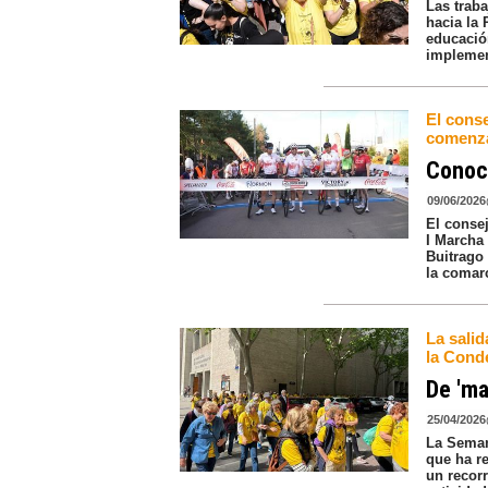
Las traba
hacia la 
educació
implemen
El conse
comenza
Conoce
09/06/2026
El conse
I Marcha 
Buitrago
la comar
La salid
la Cond
De 'ma
25/04/2026
La Seman
que ha r
un recorr