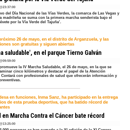
@
23:37:00
vo del Día Nacional de las Vías Verdes, la comarca de Las Vegas y
ria madrileña se suma con la primera marcha senderista bajo el
vete por la Vía Verde del Tajuña’.
próximo 26 de mayo, en el distrito de Arganzuela, y las
iones son gratuitas y siguen abiertas
a saludable', en el parque Tierno Galván
@
09:59:00
promueve la IV Marcha Saludable, el 26 de mayo, en la que se
caminar cinco kilómetros y destacar el papel de la Atención
. Contará con profesionales de salud que ofrecerán información y
preventivas.
desa en funciones, Inma Sanz, ha participado en la entrega
ios de esta prueba deportiva, que ha batido récord de
antes
 en Marcha Contra el Cáncer bate récord
@
13:25:00
3.000 personas se han sumado a la XI edición de la XI Carrera