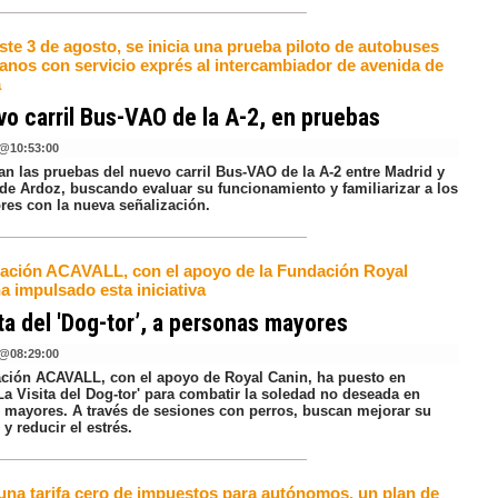
te 3 de agosto, se inicia una prueba piloto de autobuses
banos con servicio exprés al intercambiador de avenida de
a
vo carril Bus-VAO de la A-2, en pruebas
@
10:53:00
n las pruebas del nuevo carril Bus-VAO de la A-2 entre Madrid y
 de Ardoz, buscando evaluar su funcionamiento y familiarizar a los
res con la nueva señalización.
ación ACAVALL, con el apoyo de la Fundación Royal
a impulsado esta iniciativa
ita del 'Dog-tor’, a personas mayores
@
08:29:00
ción ACAVALL, con el apoyo de Royal Canin, ha puesto en
La Visita del Dog-tor' para combatir la soledad no deseada en
 mayores. A través de sesiones con perros, buscan mejorar su
 y reducir el estrés.
 una tarifa cero de impuestos para autónomos, un plan de