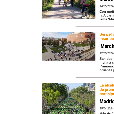
14/05/2024
Con moti
la Alcar
lema ‘Mué
Será el 
inscripc
'March
12/05/2024
Sanidad 
invita a 
Primaria
pruebas 
La alcal
de prem
particip
Madrid
15/04/2024
Más de 2