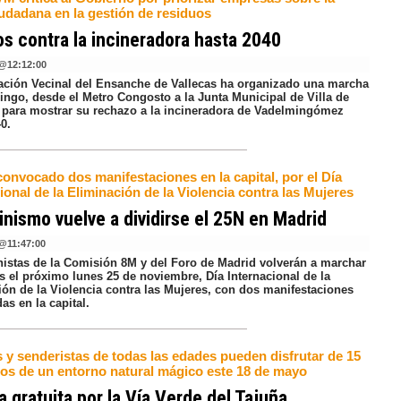
iudadana en la gestión de residuos
s contra la incineradora hasta 2040
@
12:12:00
ación Vecinal del Ensanche de Vallecas ha organizado una marcha
ingo, desde el Metro Congosto a la Junta Municipal de Villa de
, para mostrar su rechazo a la incineradora de Vadelmingómez
0.
onvocado dos manifestaciones en la capital, por el Día
ional de la Eliminación de la Violencia contra las Mujeres
inismo vuelve a dividirse el 25N en Madrid
@
11:47:00
nistas de la Comisión 8M y del Foro de Madrid volverán a marchar
s el próximo lunes 25 de noviembre, Día Internacional de la
ión de la Violencia contra las Mujeres, con dos manifestaciones
s en la capital.
s y senderistas de todas las edades pueden disfrutar de 15
ros de un entorno natural mágico este 18 de mayo
 gratuita por la Vía Verde del Tajuña