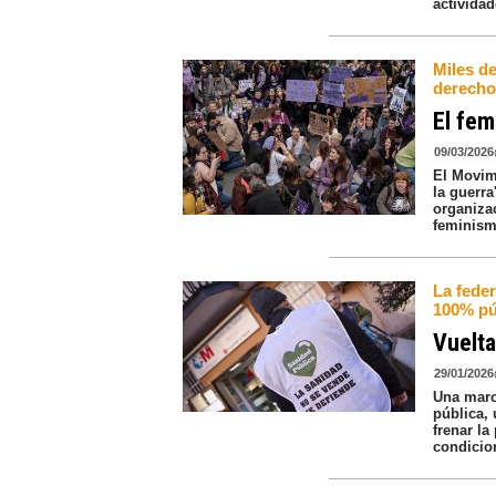
actividad
Miles de
derechos
El fem
09/03/2026
El Movim
la guerr
organizac
feminism
La feder
100% púb
Vuelta
29/01/2026
Una marc
pública, 
frenar la
condicio