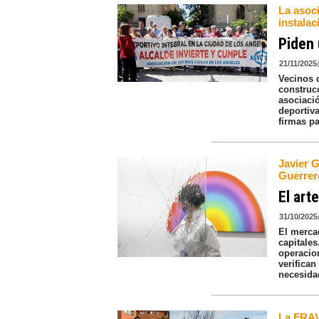
La asoc
instalac
Piden 
21/11/2025
Vecinos 
construc
asociaci
deportiva
firmas p
Javier 
Guerrer
El art
31/10/2025
El merca
capitales
operacio
verifica
necesida
La FRAV