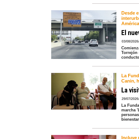
Desde es
interur
Améric
El nue
03/08/2026
Comienza
Torrejón
conducto
La Fund
Canin, h
La vis
29/07/2026
La Funda
marcha '
personas
bienestar
Incluye