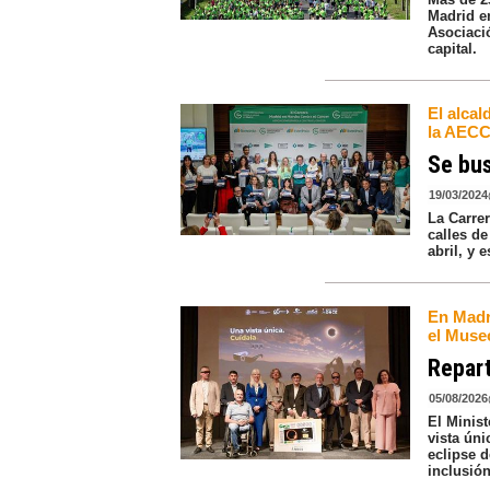
Madrid e
Asociaci
capital.
El alcal
la AEC
Se bus
19/03/2024
La Carre
calles de
abril, y 
En Madr
el Muse
Repart
05/08/2026
El Minis
vista úni
eclipse 
inclusió