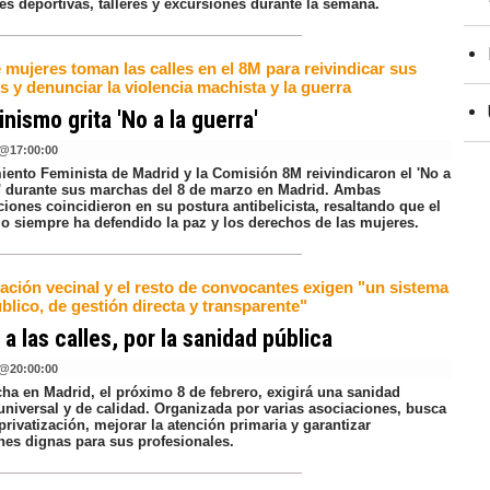
es deportivas, talleres y excursiones durante la semana.
 mujeres toman las calles en el 8M para reivindicar sus
 y denunciar la violencia machista y la guerra
inismo grita 'No a la guerra'
@
17:00:00
iento Feminista de Madrid y la Comisión 8M reivindicaron el 'No a
a' durante sus marchas del 8 de marzo en Madrid. Ambas
iones coincidieron en su postura antibelicista, resaltando que el
o siempre ha defendido la paz y los derechos de las mujeres.
ación vecinal y el resto de convocantes exigen "un sistema
lico, de gestión directa y transparente"
 a las calles, por la sanidad pública
@
20:00:00
ha en Madrid, el próximo 8 de febrero, exigirá una sanidad
universal y de calidad. Organizada por varias asociaciones, busca
 privatización, mejorar la atención primaria y garantizar
nes dignas para sus profesionales.