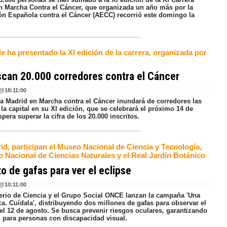
n Marcha Contra el Cáncer, que organizada un año más por la
ón Española contra el Cáncer (AECC) recorrió este domingo la
de ha presentado la XI edición de la carrera, organizada por
C
can 20.000 corredores contra el Cáncer
@
18:11:00
ra Madrid en Marcha contra el Cáncer inundará de corredores las
 la capital en su XI edición, que se celebrará el próximo 14 de
espera superar la cifra de los 20.000 inscritos.
id, participan el Museo Nacional de Ciencia y Tecnología,
o Nacional de Ciencias Naturales y el Real Jardín Botánico
o de gafas para ver el eclipse
@
10:11:00
terio de Ciencia y el Grupo Social ONCE lanzan la campaña 'Una
ca. Cuídala', distribuyendo dos millones de gafas para observar el
del 12 de agosto. Se busca prevenir riesgos oculares, garantizando
n para personas con discapacidad visual.