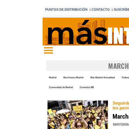
PUNTOS DE DISTRIBUCIÓN
CONTACTO
SUSCRíB
I
I
Edición 7 6 de agosto de 2026
MARCH
Madrid
Mas Interes Madrid
Más Madrid Actualidad
Federa
Comunidad de Madrid
Comisión 8M
Seguirá
les perm
Marcha
09/07/2026