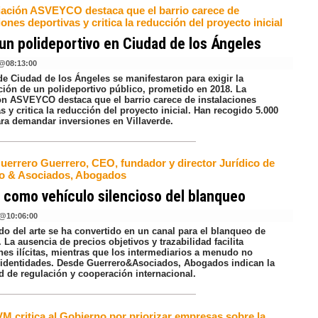
iación ASVEYCO destaca que el barrio carece de
iones deportivas y critica la reducción del proyecto inicial
un polideportivo en Ciudad de los Ángeles
@
08:13:00
de Ciudad de los Ángeles se manifestaron para exigir la
ción de un polideportivo público, prometido en 2018. La
ón ASVEYCO destaca que el barrio carece de instalaciones
s y critica la reducción del proyecto inicial. Han recogido 5.000
ara demandar inversiones en Villaverde.
Guerrero Guerrero, CEO, fundador y director Jurídico de
o & Asociados, Abogados
e como vehículo silencioso del blanqueo
@
10:06:00
do del arte se ha convertido en un canal para el blanqueo de
. La ausencia de precios objetivos y trazabilidad facilita
nes ilícitas, mientras que los intermediarios a menudo no
n identidades. Desde Guerrero&Asociados, Abogados indican la
d de regulación y cooperación internacional.
M critica al Gobierno por priorizar empresas sobre la