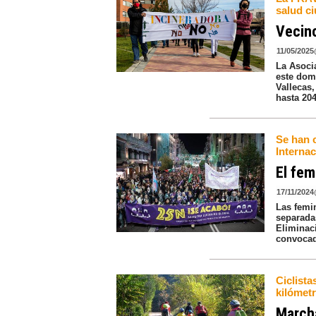
salud c
Vecino
11/05/2025
La Asoci
este dom
Vallecas
hasta 204
Se han c
Internac
El fem
17/11/2024
Las femi
separada
Eliminac
convocada
Ciclista
kilómet
Marcha