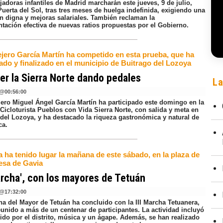
jadoras infantiles de Madrid marcharán este jueves, 9 de julio,
Puerta del Sol, tras tres meses de huelga indefinida, exigiendo una
n digna y mejoras salariales. También reclaman la
tación efectiva de nuevas ratios propuestas por el Gobierno.
jero García Martín ha competido en esta prueba, que ha
do y finalizado en el municipio de Buitrago del Lozoya
r la Sierra Norte dando pedales
La
@
00:56:00
jero Miguel Ángel García Martín ha participado este domingo en la
Cicloturista Pueblos con Vida Sierra Norte, con salida y meta en
 del Lozoya, y ha destacado la riqueza gastronómica y natural de
ca.
a ha tenido lugar la mañana de este sábado, en la plaza de
esa de Gavia
rcha', con los mayores de Tetuán
@
17:32:00
a del Mayor de Tetuán ha concluido con la III Marcha Tetuanera,
eunido a más de un centenar de participantes. La actividad incluyó
ido por el distrito, música y un ágape. Además, se han realizado