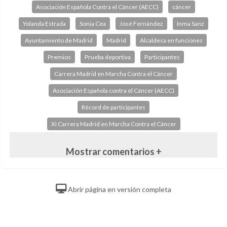
Asociación Española Contra el Cáncer (AECC)
cáncer
Yolanda Estrada
Sonia Cea
José Fernández
Inma Sanz
Ayuntamiento de Madrid
Madrid
Alcaldesa en funciones
Premios
Prueba deportiva
Participantes
Carrera Madrid en Marcha Contra el Cáncer
Asociación Española contra el Cáncer (AECC)
Récord de participantes
XI Carrera Madrid en Marcha Contra el Cáncer
Mostrar comentarios +
Abrir página en versión completa