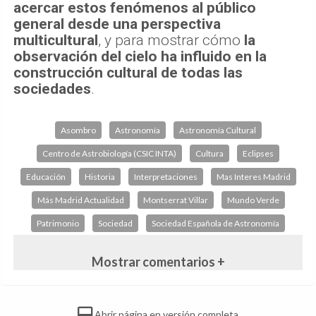
acercar estos fenómenos al público
general desde una perspectiva
multicultural
, y para mostrar cómo
la
observación del cielo ha influido en la
construcción cultural de todas las
sociedades
.
Asombro
Astronomía
Astronomía Cultural
Centro de Astrobiología (CSIC INTA)
Cultura
Eclipses
Educación
Historia
Interpretaciones
Mas Interes Madrid
Más Madrid Actualidad
Montserrat Villar
Mundo Verde
Patrimonio
Sociedad
Sociedad Española de Astronomía
Mostrar comentarios +
Abrir página en versión completa