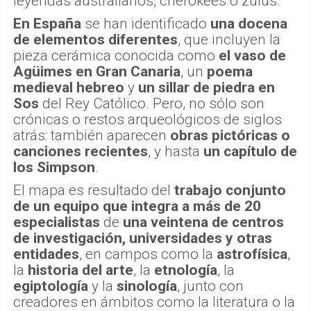
leyendas australianos, cherokees o zulús.
En España
se han identificado
una docena
de elementos diferentes
, que incluyen la
pieza cerámica conocida como
el vaso de
Agüimes
en Gran Canaria
, un
poema
medieval hebreo
y
un sillar de piedra en
Sos
del Rey Católico. Pero, no sólo son
crónicas o restos arqueológicos de siglos
atrás: también aparecen
obras pictóricas o
canciones recientes
, y hasta
un capítulo de
los Simpson
.
El mapa es resultado del
trabajo conjunto
de un equipo que integra a más de 20
especialistas
de
una veintena de centros
de investigación, universidades y otras
entidades
, en campos como la
astrofísica
,
la
historia del arte
, la
etnología
, la
egiptología
y la
sinología
, junto con
creadores en ámbitos como la literatura o la