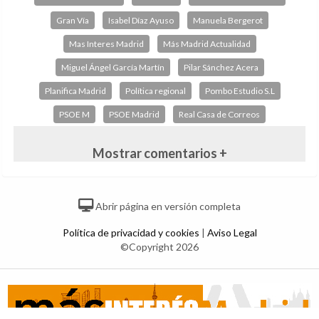
Gran Vía
Isabel Díaz Ayuso
Manuela Bergerot
Mas Interes Madrid
Más Madrid Actualidad
Miguel Ángel García Martín
Pilar Sánchez Acera
Planifica Madrid
Política regional
Pombo Estudio S.L
PSOE M
PSOE Madrid
Real Casa de Correos
Mostrar comentarios +
Abrir página en versión completa
Política de privacidad y cookies
|
Aviso Legal
©Copyright 2026