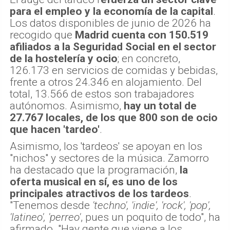
para el empleo y la economía de la capital
.
Los datos disponibles de junio de 2026 ha
recogido que
Madrid cuenta con 150.519
afiliados a la Seguridad Social en el sector
de la hostelería y ocio
; en concreto,
126.173 en servicios de comidas y bebidas,
frente a otros 24.346 en alojamiento. Del
total, 13.566 de estos son trabajadores
autónomos. Asimismo,
hay un total de
27.767 locales, de los que 800 son de ocio
que hacen 'tardeo'
.
Asimismo, los 'tardeos' se apoyan en los
"nichos" y sectores de la música. Zamorro
ha destacado que la programación,
la
oferta musical en sí, es uno de los
principales atractivos de los tardeos
.
"Tenemos desde
'techno', 'indie', 'rock', 'pop',
'latineo', 'perreo'
, pues un poquito de todo", ha
afirmado. "Hay gente que viene a los