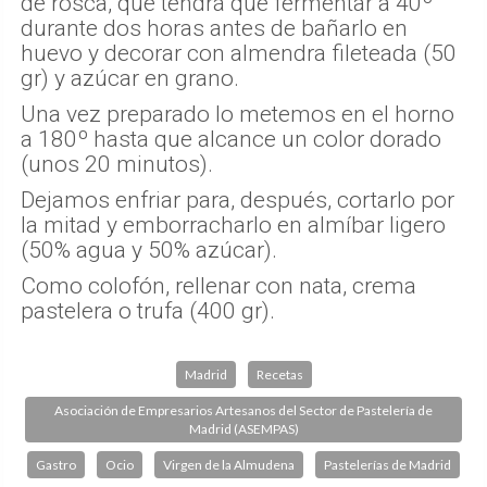
de rosca, que tendrá que fermentar a 40º
durante dos horas antes de bañarlo en
huevo y decorar con almendra fileteada (50
gr) y azúcar en grano.
Una vez preparado lo metemos en el horno
a 180º hasta que alcance un color dorado
(unos 20 minutos).
Dejamos enfriar para, después, cortarlo por
la mitad y emborracharlo en almíbar ligero
(50% agua y 50% azúcar).
Como colofón, rellenar con nata, crema
pastelera o trufa (400 gr).
Madrid
Recetas
Asociación de Empresarios Artesanos del Sector de Pastelería de
Madrid (ASEMPAS)
Gastro
Ocio
Virgen de la Almudena
Pastelerías de Madrid