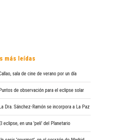
s más leídas
Callao, sala de cine de verano por un día
Puntos de observación para el eclipse solar
La Dra. Sánchez-Ramón se incorpora a La Paz
El eclipse, en una 'peli' del Planetario
Un oasis 'gourmet', en el corazón de Madrid