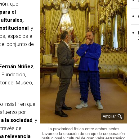
ión, que
para el
ulturales,
institucional
, y
sos, espacios e
del conjunto de
 Fernán Núñez
,
a Fundación,
ector del Museo,
o insistir en que
esfuerzo por
Ampliar
 a la sociedad
, y
 través de
La proximidad física entre ambas sedes
favorece la creación de un eje de cooperación
na relevancia
institucional y cultural de gran valor estratégico,