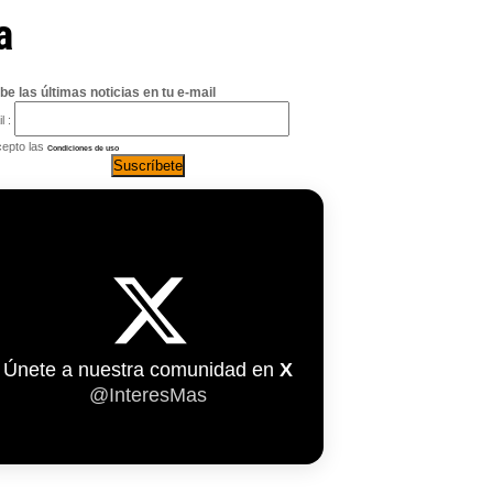
a
be las últimas noticias en tu e-mail
l :
epto las
Condiciones de uso
Únete a nuestra comunidad en
X
@InteresMas