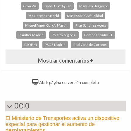
Gran Vía
Isabel Díaz Ayuso
Manuela Bergerot
Mas Interes Madrid
Más Madrid Actualidad
Miguel Ángel García Martín
Pilar Sánchez Acera
Planifica Madrid
Política regional
Pombo Estudio S.L
PSOE M
PSOE Madrid
Real Casa de Correos
Mostrar comentarios +
Abrir página en versión completa
OCIO
El Ministerio de Transportes activa un dispositivo
especial para gestionar el aumento de
desplazamientos