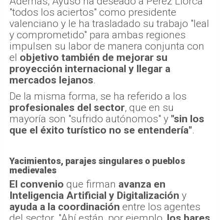
Además, Ayuso ha deseado a Pérez Llorca
"todos los aciertos" como presidente
valenciano y le ha trasladado su trabajo "leal
y comprometido" para ambas regiones
impulsen su labor de manera conjunta con
el
objetivo también de mejorar su
proyección internacional y llegar a
mercados lejanos
.
De la misma forma, se ha referido a los
profesionales del sector
, que en su
mayoría son "sufrido autónomos" y
"sin los
que el éxito turístico no se entendería"
.
Yacimientos, parajes singulares o pueblos
medievales
El convenio
que firman
avanza en
Inteligencia Artificial y Digitalización
y
ayuda a la coordinación
entre los agentes
del sector. "Ahí están, por ejemplo,
los bares