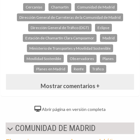
Cercanías
Chamartín
Comunidad de Madrid
Dirección General de Carreteras de la Comunidad de Madrid
Dirección General de Tráfico (DGT)
Eclipse
Estación de Chamartín Clara Campoamor
Madrid
Ministerio de Transportes y Movilidad Sostenible
Movilidad Sostenible
Observadores
Planes
Planes en Madrid
Renfe
Tráfico
Mostrar comentarios +
Abrir página en versión completa
COMUNIDAD DE MADRID