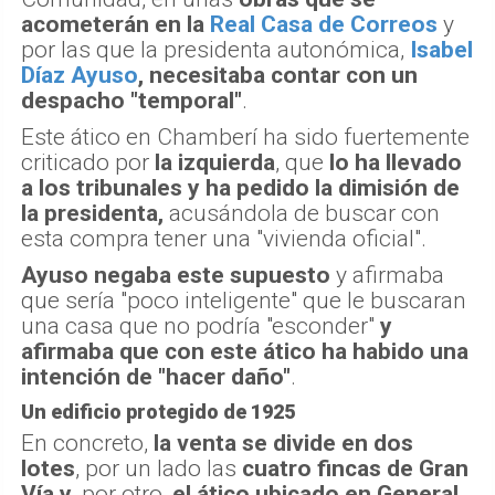
acometerán en la
Real Casa de Correos
y
por las que la presidenta autonómica,
Isabel
Díaz Ayuso
, necesitaba contar con un
despacho "temporal"
.
Este ático en Chamberí ha sido fuertemente
criticado por
la izquierda
, que
lo ha llevado
a los tribunales y ha pedido la dimisión de
la presidenta,
acusándola de buscar con
esta compra tener una "vivienda oficial".
Ayuso negaba este supuesto
y afirmaba
que sería "poco inteligente" que le buscaran
una casa que no podría "esconder"
y
afirmaba que con este ático ha habido una
intención de "hacer daño"
.
Un edificio protegido de 1925
En concreto,
la venta se divide en dos
lotes
, por un lado las
cuatro fincas de Gran
Vía
y
, por otro,
el ático ubicado en General