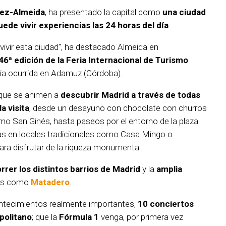
nez-Almeida
, ha presentado la capital como
una ciudad
puede vivir experiencias las 24 horas del día
.
vivir esta ciudad", ha destacado Almeida en
46ª edición de la Feria Internacional de Turismo
aria ocurrida en Adamuz (Córdoba).
as que se animen a
descubrir Madrid a través de todas
a visita
, desde un desayuno con chocolate con churros
 San Ginés, hasta paseos por el entorno de la plaza
s en locales tradicionales como Casa Mingo o
ara disfrutar de la riqueza monumental.
rrer los distintos barrios de Madrid
y la
amplia
ios como
Matadero
.
ntecimientos realmente importantes,
10 conciertos
politano
; que la
Fórmula 1
venga, por primera vez