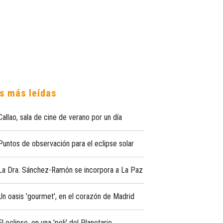
s más leídas
Callao, sala de cine de verano por un día
Puntos de observación para el eclipse solar
La Dra. Sánchez-Ramón se incorpora a La Paz
Un oasis 'gourmet', en el corazón de Madrid
El eclipse, en una 'peli' del Planetario