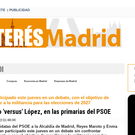
ETE
PUBLICIDAD
I
DI
Compras
Economía en Madrid
Empresas de Madrid
icipado este jueves en un debate, con el objetivo de
r a la militancia para las elecciones de 2027
 'versus' López, en las primarias del PSOE
@
11:48:00
idatas del PSOE a la Alcaldía de Madrid, Reyes Maroto y Enma
an participado este jueves en un debate sin confrontar