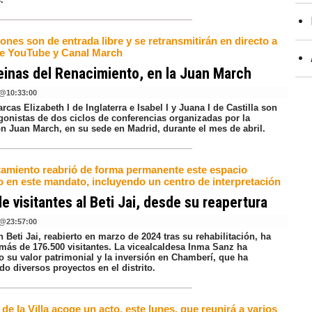
ones son de entrada libre y se retransmitirán en directo a
de YouTube y Canal March
einas del Renacimiento, en la Juan March
@
10:33:00
cas Elizabeth I de Inglaterra e Isabel I y Juana I de Castilla son
agonistas de dos ciclos de conferencias organizadas por la
n Juan March, en su sede en Madrid, durante el mes de abril.
tamiento reabrió de forma permanente este espacio
o en este mandato, incluyendo un centro de interpretación
de visitantes al Beti Jai, desde su reapertura
@
23:57:00
n Beti Jai, reabierto en marzo de 2024 tras su rehabilitación, ha
 más de 176.500 visitantes. La vicealcaldesa Inma Sanz ha
o su valor patrimonial y la inversión en Chamberí, que ha
do diversos proyectos en el distrito.
de la Villa acoge un acto, este lunes, que reunirá a varios