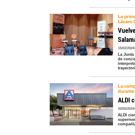
La prime
Lázaro G
Vuelve
Salam
15/02/2024
La Junta
de concie
interpre
trayector
La comp
durante
ALDI 
02/02/2024
ALDI cie
supermer
compañía