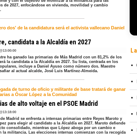
nte y con el objetivo de movilizar a la militancia para las
es de 2027, enfocándose en vivienda, movilidad y cambio
.
ro dos' de la candidatura será el activista vallecano Daniel
e, candidata a la Alcaldía en 2027
La
@
13:00:00
stre ha ganado las primarias de Más Madrid con un 81,2% de los
erá la candidata a la Alcaldía en 2027. Su lista, centrada en los
populares, incluye a Daniel Ayuso como número dos. Maestre
afiar al actual alcalde, José Luis Martínez-Almeida.
ada de turno de oficio y militante de base tratará de ganar
marias a Óscar López a la Comunidad
ias de alto voltaje en el PSOE Madrid
@
13:18:00
de Madrid se enfrenta a intensas primarias entre Reyes Maroto y
ez para elegir al candidato a la Alcaldía en 2027. Maroto defiende
cto consolidado, mientras que López aboga por un cambio e
n la militancia. Las elecciones internas comienzan con la recogida
.