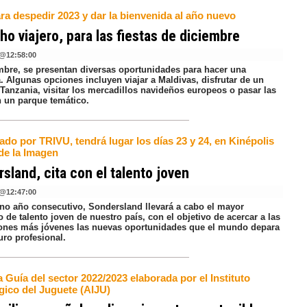
ra despedir 2023 y dar la bienvenida al año nuevo
ho viajero, para las fiestas de diciembre
@
12:58:00
mbre, se presentan diversas oportunidades para hacer una
. Algunas opciones incluyen viajar a Maldivas, disfrutar de un
 Tanzania, visitar los mercadillos navideños europeos o pasar las
n un parque temático.
do por TRIVU, tendrá lugar los días 23 y 24, en Kinépolis
de la Imagen
sland, cita con el talento joven
@
12:47:00
no año consecutivo, Sondersland llevará a cabo el mayor
 de talento joven de nuestro país, con el objetivo de acercar a las
ones más jóvenes las nuevas oportunidades que el mundo depara
uro profesional.
 Guía del sector 2022/2023 elaborada por el Instituto
gico del Juguete (AIJU)