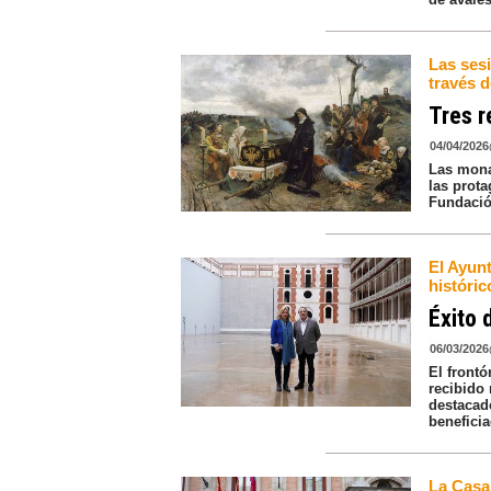
Las sesi
través 
Tres r
04/04/2026
Las monar
las prot
Fundació
El Ayun
históric
Éxito 
06/03/2026
El frontó
recibido
destacad
beneficia
La Casa 