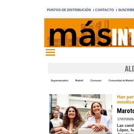
PUNTOS DE DISTRIBUCIÓN
CONTACTO
SUSCRíB
I
I
Edición 7 7 de agosto de 2026
AL
Supermercados
Madrid
Consumo
Comunidad de Madrid
Han part
moviliza
Maroto
17/07/2026
Las cand
López, h