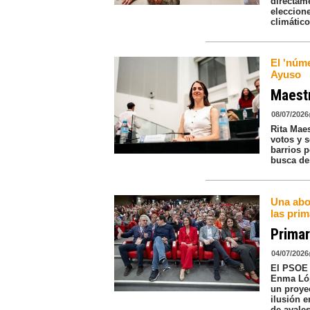
directame
eleccion
climático
El 'núme
Ayuso
Maestr
08/07/2026
Rita Mae
votos y s
barrios 
busca des
Una abog
las pri
Primar
04/07/2026
El PSOE 
Enma Lóp
un proye
ilusión e
de avales