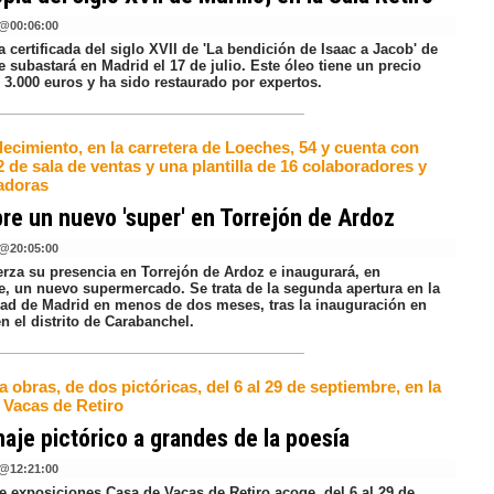
@
00:06:00
 certificada del siglo XVII de 'La bendición de Isaac a Jacob' de
e subastará en Madrid el 17 de julio. Este óleo tiene un precio
e 3.000 euros y ha sido restaurado por expertos.
lecimiento, en la carretera de Loeches, 54 y cuenta con
 de sala de ventas y una plantilla de 16 colaboradores y
adoras
bre un nuevo 'super' en Torrejón de Ardoz
@
20:05:00
erza su presencia en Torrejón de Ardoz e inaugurará, en
e, un nuevo supermercado. Se trata de la segunda apertura en la
d de Madrid en menos de dos meses, tras la inauguración en
n el distrito de Carabanchel.
 obras, de dos pictóricas, del 6 al 29 de septiembre, en la
 Vacas de Retiro
je pictórico a grandes de la poesía
@
12:21:00
e exposiciones Casa de Vacas de Retiro acoge, del 6 al 29 de