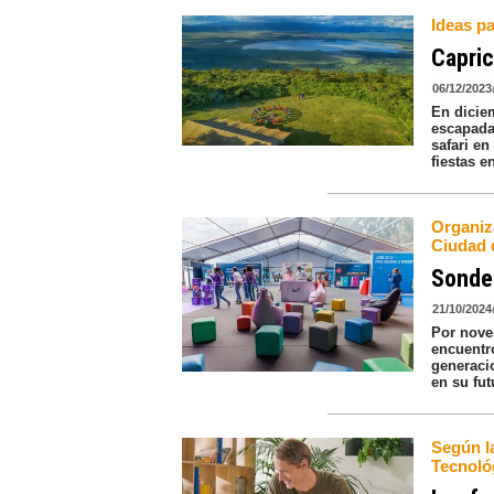
Ideas pa
Capric
06/12/2023
En dicie
escapada
safari en
fiestas e
Organiza
Ciudad 
Sonder
21/10/2024
Por nove
encuentro
generaci
en su fut
Según la
Tecnoló