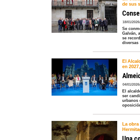
de sus s
Consen
18/01/2026
Se conme
Galván, a
se recor
diversas 
El Alca
en 2027,
Almeid
04/01/2026
El alcal
ser cand
urbanos c
oposició
La obra
Hermita
Una co