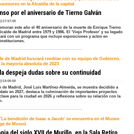
ucesores en la Alcaldía de la capital
so por el aniversario de Tierno Galván
@
17:57:00
moran este año el 40 aniversario de la muerte de Enrique Tierno
lcalde de Madrid entre 1979 y 1986. El 'Viejo Profesor' y su legado
dará con un programa que incluye exposiciones y actos en
instituciones.
lde de Madrid buscará reeditar con su equipo de Gobierno,
 la mayoría absoluta de 2023
a despeja dudas sobre su continuidad
@
14:06:00
de de Madrid, José Luis Martínez-Almeida, se muestra decidido a
idato en 2027, destaca la culminación de importantes proyectos
lave para la ciudad en 2026 y reflexiona sobre su relación con la
n.
 'La bendición de Isaac a Jacob' se encuentra en el Museo
ge de Moscú
pia del siglo XVII de Murillo, en la Sala Retiro