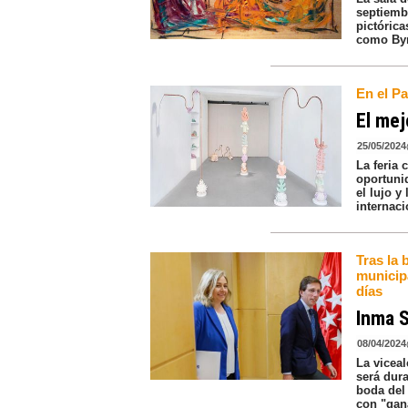
septiemb
pictóric
como Byr
En el Pa
El mej
25/05/2024
La feria
oportuni
el lujo y
internaci
Tras la 
municipa
días
Inma S
08/04/2024
La vicea
será dura
boda del 
con "gan