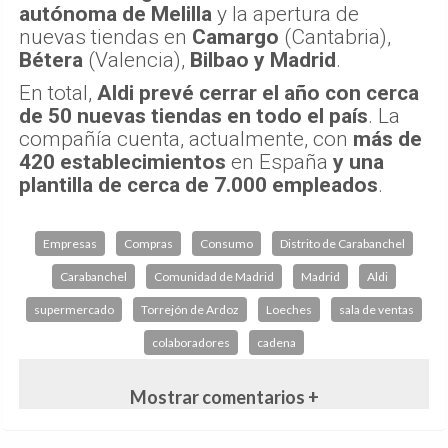
autónoma de Melilla
y la apertura de
nuevas tiendas en
Camargo
(Cantabria),
Bétera
(Valencia),
Bilbao y Madrid
.
En total,
Aldi prevé cerrar el año con cerca
de 50 nuevas tiendas en todo el país
. La
compañía cuenta, actualmente, con
más de
420 establecimientos
en España
y una
plantilla de cerca de 7.000 empleados
.
Empresas
Compras
Consumo
Distrito de Carabanchel
Carabanchel
Comunidad de Madrid
Madrid
Aldi
supermercado
Torrejón de Ardoz
Loeches
sala de ventas
colaboradores
cadena
Mostrar comentarios +