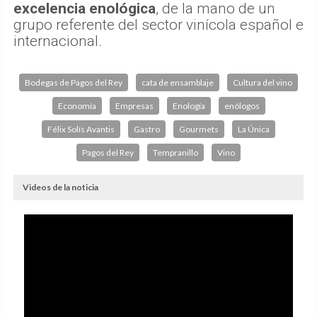
excelencia enológica
, de la mano de un
grupo referente del sector vinícola español e
internacional.
Bodegas de Pagos del Rey
cata de ensamblaje
Cultura del vino
Economía
Empresas
Enología
enólogos
Félix Solís Avantis
Gastro
Gourmets
La Única
Pagos del Rey
Tempranillo
Vino
Videos de la noticia