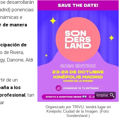
se desarrollarán
drid) ponencias
 dinámicas e
r de manera
icipación de
s de Rivera,
gy, Danone, Aldi
rtir de un
aña a los
profesional
, tan
Ampliar
ar
Organizado por TRIVU, tendrá lugar en
Kinépolis Ciudad de la Imagen. (Foto:
Sondersland )