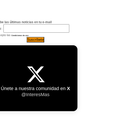
be las últimas noticias en tu e-mail
l :
epto las
Condiciones de uso
Únete a nuestra comunidad en
X
@InteresMas