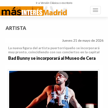
Ir a Versión Clásica o escritorio
Toggle n
ARTISTA
Jueves 21 de mayo de 2026
La nueva figura del artista puertorriqueño se incorporará
muy pronto, coincidiendo con sus conciertos en la capital
Bad Bunny se incorporará al Museo de Cera