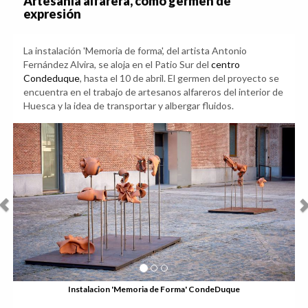
Ánforas, vasijas, jarrones, jarras, vasos o cuencos de
barro son el germen del proyecto
Artesanía alfarera, como germen de
expresión
La instalación 'Memoria de forma', del artista Antonio
Fernández Alvira, se aloja en el Patio Sur del
centro
Condeduque
, hasta el 10 de abril. El germen del proyecto se
encuentra en el trabajo de artesanos alfareros del interior de
Huesca y la idea de transportar y albergar fluidos.
Anterior
Sig