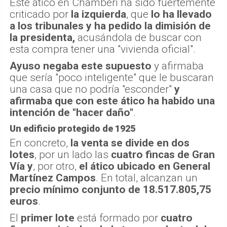
Este ático en Chamberí ha sido fuertemente
criticado por
la izquierda
, que
lo ha llevado
a los tribunales y ha pedido la dimisión de
la presidenta,
acusándola de buscar con
esta compra tener una "vivienda oficial".
Ayuso negaba este supuesto
y afirmaba
que sería "poco inteligente" que le buscaran
una casa que no podría "esconder"
y
afirmaba que con este ático ha habido una
intención de "hacer daño"
.
Un edificio protegido de 1925
En concreto,
la venta se divide en dos
lotes
, por un lado las
cuatro fincas de Gran
Vía
y
, por otro,
el ático ubicado en General
Martínez Campos
. En total, alcanzan un
precio mínimo conjunto de 18.517.805,75
euros
.
El
primer lote
está formado por
cuatro