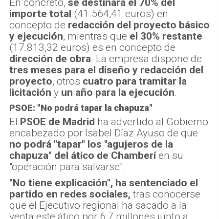
En concreto,
se destinará el 70% del
importe total
(41.564,41 euros) en
concepto de
redacción del proyecto básico
y ejecución
, mientras que
el 30% restante
(17.813,32 euros) es en concepto de
dirección de obra
. La empresa dispone de
tres meses para el diseño y redacción del
proyecto
, otros
cuatro para tramitar la
licitación
y
un año para la ejecución
.
PSOE: "No podrá tapar la chapuza"
El
PSOE de Madrid
ha advertido al Gobierno
encabezado por Isabel Díaz Ayuso de que
no podrá "tapar" los "agujeros de la
chapuza" del ático de Chamberí
en su
"operación para salvarse".
"No tiene explicación", ha sentenciado el
partido en redes sociales,
tras conocerse
que el Ejecutivo regional ha sacado a la
venta este ático por 6,7 millones junto a