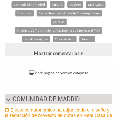
Comunidad de Madrid
Cultura
Deporte
Díaz Ayuso
Economía
Feria Internacional de Arte Contemporáneo
Galerías
Impuesto de Transmisiones Patrimoniales Onerosas (ITPO)
Isabel Díaz Ayuso
Obras de Arte
Turismo
Mostrar comentarios +
Abrir página en versión completa
COMUNIDAD DE MADRID
El Ejecutivo autonómico ha adjudicado el diseño y
la redacción de proyecto de obras en Real Casa de