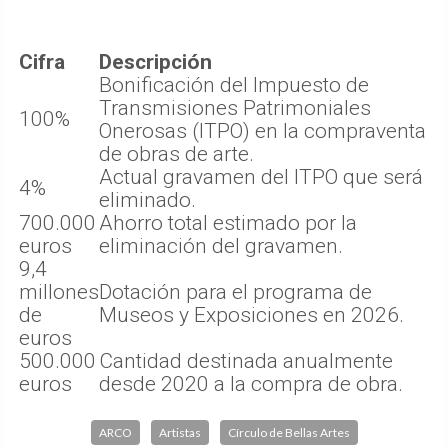
Cifra
Descripción
Bonificación del Impuesto de
Transmisiones Patrimoniales
100%
Onerosas (ITPO) en la compraventa
de obras de arte.
Actual gravamen del ITPO que será
4%
eliminado.
700.000
Ahorro total estimado por la
euros
eliminación del gravamen.
9,4
millones
Dotación para el programa de
de
Museos y Exposiciones en 2026.
euros
500.000
Cantidad destinada anualmente
euros
desde 2020 a la compra de obra.
ARCO
Artistas
Círculo de Bellas Artes