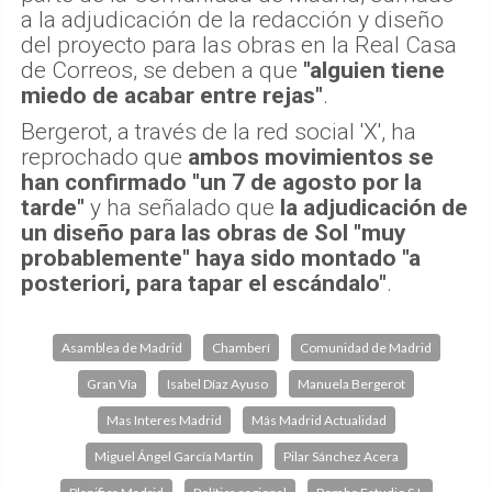
a la adjudicación de la redacción y diseño
del proyecto para las obras en la Real Casa
de Correos, se deben a que
"alguien tiene
miedo de acabar entre rejas"
.
Bergerot, a través de la red social 'X', ha
reprochado que
ambos movimientos se
han confirmado "un 7 de agosto por la
tarde"
y ha señalado que
la adjudicación de
un diseño para las obras de Sol "muy
probablemente" haya sido montado "a
posteriori, para tapar el escándalo"
.
Asamblea de Madrid
Chamberí
Comunidad de Madrid
Gran Vía
Isabel Díaz Ayuso
Manuela Bergerot
Mas Interes Madrid
Más Madrid Actualidad
Miguel Ángel García Martín
Pilar Sánchez Acera