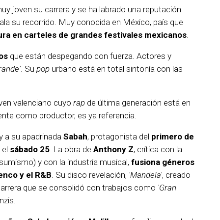
uy joven su carrera y se ha labrado una reputación
vala su recorrido. Muy conocida en México, país que
ura en carteles de grandes festivales mexicanos
.
os
que están despegando con fuerza. Actores y
rande'
. Su
pop
urbano está en total sintonía con las
joven valenciano cuyo
rap
de última generación está en
iente como productor, es ya referencia.
y a su apadrinada
Sabah
, protagonista del
primero de
 el
sábado 25
. La obra de
Anthony Z
, crítica con la
sumismo) y con la industria musical,
fusiona géneros
menco y el R&B
. Su disco revelación,
'Mandela'
, creado
 carrera que se consolidó con trabajos como
'Gran
nzis.