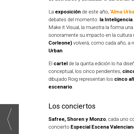
La
exposición
de este año,
'Alma Urba
debates del momento:
la Inteligencia
Make it Visual, la muestra la forma una
sonoramente su impacto en la cultura 
Corleone)
volverá, como cada año, a ret
Urban
.
El
cartel
de la quinta edición lo ha dis
conceptual, los cinco pendientes,
cinco
dibujado Roig representan los
cinco a
escenario
.
Los conciertos
Safree, Shoren y Monzo
, cada uno co
concierto
Especial Escena Valencian