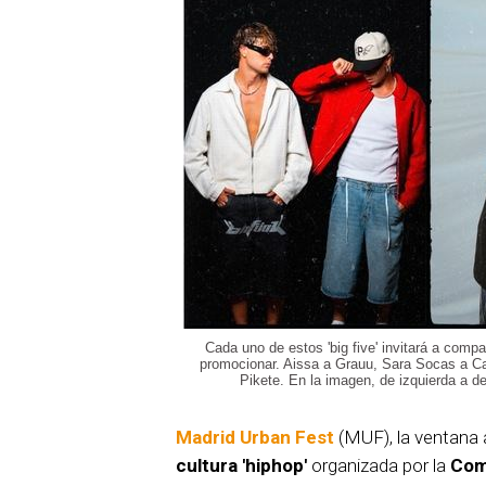
Cada uno de estos 'big five' invitará a compar
promocionar. Aissa a Grauu, Sara Socas a C
Pikete. En la imagen, de izquierda a d
Madrid Urban Fest
(MUF), la ventana a
cultura 'hiphop'
organizada por la
Com