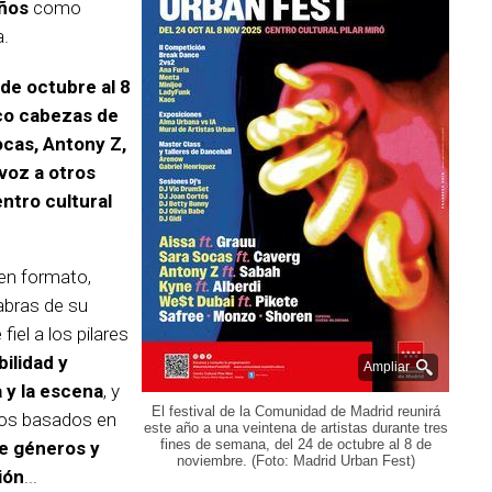
años
como
a.
de octubre al 8
co cabezas de
cas, Antony Z,
voz a otros
ntro cultural
en formato,
abras de su
fiel a los pilares
bilidad y
Ampliar
 y la escena
, y
El festival de la Comunidad de Madrid reunirá
dos basados en
este año a una veintena de artistas durante tres
fines de semana, del 24 de octubre al 8 de
 de géneros y
noviembre. (Foto: Madrid Urban Fest)
sión
...