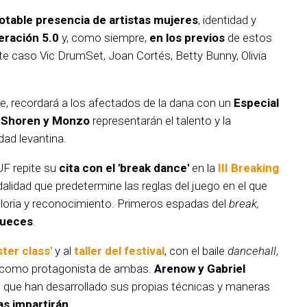
otable presencia de artistas mujeres
, identidad y
ración 5.0
y, como siempre,
en los previos
de estos
ste caso Vic DrumSet, Joan Cortés, Betty Bunny, Olivia
bre, recordará a los afectados de la dana con un
Especial
, Shoren y Monzo
representarán el talento y la
dad levantina.
MUF repite su
cita con el 'break dance'
en la
III Breaking
alidad que predetermine las reglas del juego en el que
loria y reconocimiento. Primeros espadas del
break,
jueces
.
ter class'
y al
taller del festival
, con el baile
dancehall
,
, como protagonista de ambas.
Arenow y Gabriel
s que han desarrollado sus propias técnicas y maneras
as impartirán
.