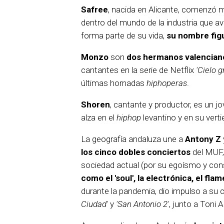
Safree
, nacida en Alicante, comenzó m
dentro del mundo de la industria que a
forma parte de su vida,
su nombre fig
Monzo
son
dos hermanos valencian
cantantes en la serie de Netflix
'Cielo g
últimas hornadas
hiphoperas
.
Shoren
, cantante y productor, es un 
alza en el
hiphop
levantino y en su vert
La geografía andaluza une a
Antony Z
los cinco dobles conciertos
del MUF,
sociedad actual (por su egoísmo y con
como el 'soul', la electrónica, el fla
durante la pandemia, dio impulso a su
Ciudad'
y
'San Antonio 2'
, junto a Toni A