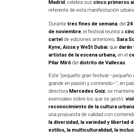
Madrid
, celebra sus
cinco primeros 
referente de esta manifestación urban
Durante
tres fines de semana
, del
24 
de noviembre
, el festival reunirá a
cin
cartel
de ediciones anteriores,
Sara So
Kyne, Aissa y We$t Dubai
, que
darán 
artistas de la escena urbana,
en el
ce
Pilar Miró
del
distrito de Vallecas
.
Este “pequeño gran festival –pequeño 
grande en pasión y contenido–", en pal
directora
Mercedes Goiz
, se mantiene 
esenciales sobre los que se gestó:
visi
reconocimiento de la cultura urbana
una propuesta de calidad con conteni
la diversidad, la variedad y libertad
estilos, la multiculturalidad, la inclu