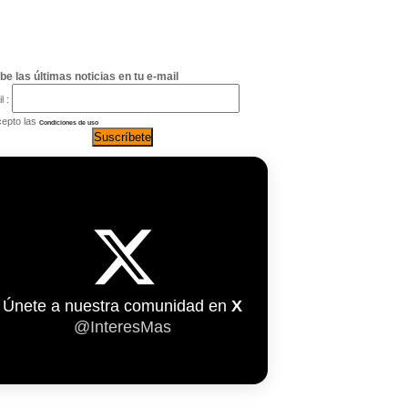
be las últimas noticias en tu e-mail
l :
epto las
Condiciones de uso
Únete a nuestra comunidad en
X
@InteresMas