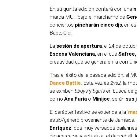
En su quinta edición contará con una
n
marca MUF bajo el marchamo de
Gene
conciertos
pincharán cinco djs
, en e
Babe, Gidi.
La
sesión de apertura
, el 24 de octu
Escena Valenciana,
en el que
Safree
creatividad que se genera en la comuni
Tras el éxito de la pasada edición, el 
Dance Battle
. Esta vez es
2vs2,
la mod
se exhiben
bboys
y
bgirls
en busca de g
como
Ana Furia
o
Minijoe
, serán
sus 
El carácter festivo se extiende a la
'mas
estilo/género proveniente de Jamaica
Enríquez
, dos muy versados bailarine
de acercarse y actualizar el dancehall.
l