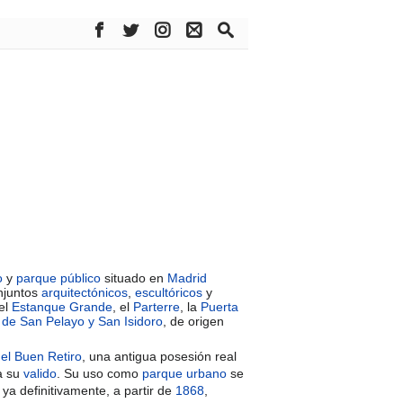
o
y
parque público
situado en
Madrid
njuntos
arquitectónicos
,
escultóricos
y
 el
Estanque Grande
, el
Parterre
, la
Puerta
 de San Pelayo y San Isidoro
, de origen
del Buen Retiro
, una antigua posesión real
a su
valido
. Su uso como
parque urbano
se
 ya definitivamente, a partir de
1868
,