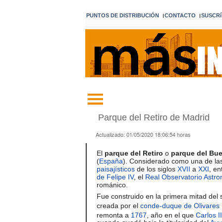
PUNTOS DE DISTRIBUCIÓN
CONTACTO
SUSCRí
I
I
Parque del Retiro de Madrid
Actualizado:
01/05/2020 18:06:54
horas
El
parque del Retiro
o
parque del Bue
(
España
). Considerado como una de las
paisajísticos
de los siglos
XVII
a
XXI
, en
de Felipe IV
, el
Real Observatorio Astr
románico.
Fue construido en la primera mitad del 
creada por el
conde-duque de Olivares
remonta a
1767
, año en el que
Carlos II