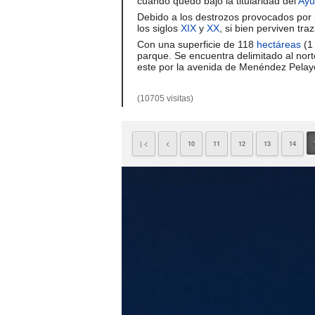
cuando quedó bajo la titularidad del
Ayu
Debido a los destrozos provocados por
los siglos
XIX
y
XX
, si bien perviven tr
Con una superficie de 118
hectáreas
(1
parque. Se encuentra delimitado al nort
este por la avenida de Menéndez Pelay
(10705 visitas)
| <
<
10
11
12
13
14