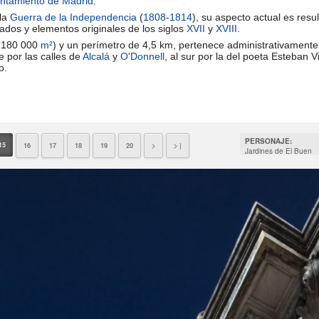
ntamiento de Madrid
.
 la
Guerra de la Independencia
(
1808
-
1814
), su aspecto actual es resu
azados y elementos originales de los siglos
XVII
y
XVIII
.
 180 000
m²
) y un perímetro de 4,5 km, pertenece administrativamente
e por las calles de
Alcalá
y
O'Donnell
, al sur por la del poeta Esteban V
o.
PERSONAJE:
15
16
17
18
19
20
>
> |
Jardines de El Buen
Retiro