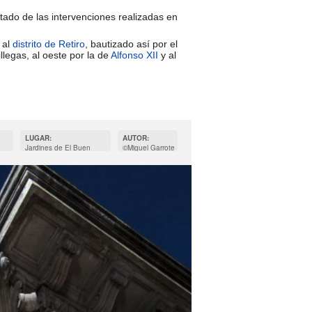
ltado de las intervenciones realizadas en
 al
distrito de Retiro
, bautizado así por el
illegas, al oeste por la de
Alfonso XII
y al
LUGAR:
AUTOR:
Jardines de El Buen
©Miguel Garrote
Retiro Madrid