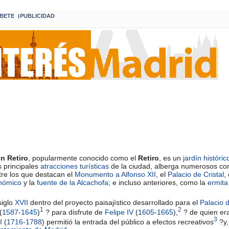
BETE
PUBLICIDAD
I
n Retiro
, popularmente conocido como el
Retiro
, es un
jardín históric
 principales
atracciones turísticas
de la ciudad, alberga numerosos co
tre los que destacan el
Monumento a Alfonso XII
, el
Palacio de Cristal
,
onómico
y la
fuente de la Alcachofa
; e incluso anteriores, como la
ermita
siglo
XVII
dentro del proyecto paisajístico desarrollado para el
Palacio 
1
2
(
1587
-
1645
)
? para disfrute de
Felipe IV
(
1605
-
1665
),
? de quien er
3
I
(
1716
-
1788
) permitió la entrada del público a efectos recreativos
?y,