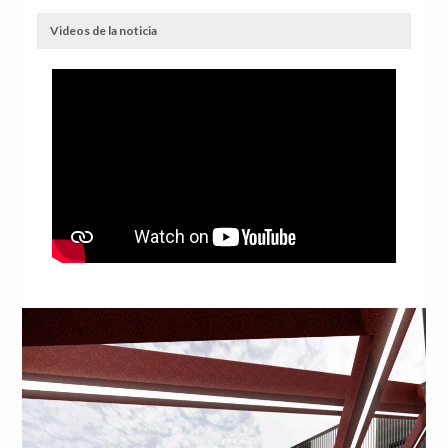
Videos de la noticia
Anterior
Sig