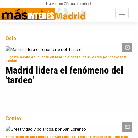
Ir a Versión Clásica o escritorio
Toggle n
Ocio
El gasto medio del cliente en Madrid alcanza los 45 euros por persona y
sesión
Madrid lidera el fenómeno del
'tardeo'
Centro
Enmarcado en las Fiestas de San Lorenzo, propone imaginar futuros más