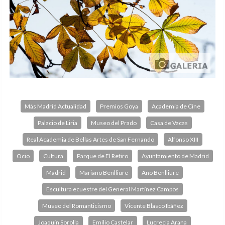
Más Madrid Actualidad
Premios Goya
Academia de Cine
Palacio de Liria
Museo del Prado
Casa de Vacas
Real Academia de Bellas Artes de San Fernando
Alfonso XIII
Ocio
Cultura
Parque de El Retiro
Ayuntamiento de Madrid
Madrid
Mariano Benlliure
Año Benlliure
Escultura ecuestre del General Martínez Campos
Museo del Romanticismo
Vicente Blasco Ibáñez
Joaquín Sorolla
Emilio Castelar
Lucrecia Arana