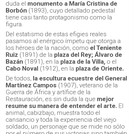
duda el
monumento a María Cristina de
Borbón
(1893), cuyo detallado pedestal
tiene casi tanto protagonismo como la
figura.
Del estatismo de estas efigies reales
pasamos al enérgico ímpetu que otorga a
los héroes de la nación, como
el Teniente
Ruiz
(1891) de la
plaza del Rey;
Álvaro de
Bazán
(1891), en la
plaza de la Villa,
o el
Cabo Noval
(1912), en la
plaza de Oriente.
De todos,
la escultura ecuestre del General
Martínez Campos
(1907), veterano de la
Guerra de África y artífice de la
Restauración, es sin duda la que
mejor
resume su manera de entender el arte.
El
animal, cabizbajo, muestra todo el
cansancio y toda la experiencia del viejo
soldado, un personaje que se mide no sólo
por el número de sus victorias sino también