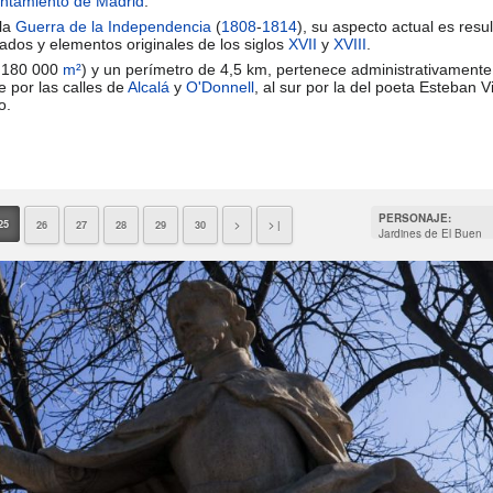
ntamiento de Madrid
.
 la
Guerra de la Independencia
(
1808
-
1814
), su aspecto actual es resu
azados y elementos originales de los siglos
XVII
y
XVIII
.
 180 000
m²
) y un perímetro de 4,5 km, pertenece administrativamente
e por las calles de
Alcalá
y
O'Donnell
, al sur por la del poeta Esteban V
o.
PERSONAJE:
25
26
27
28
29
30
>
> |
Jardines de El Buen
Retiro