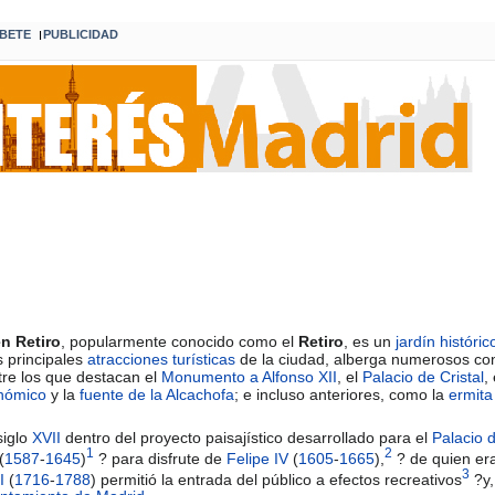
BETE
PUBLICIDAD
I
n Retiro
, popularmente conocido como el
Retiro
, es un
jardín históric
 principales
atracciones turísticas
de la ciudad, alberga numerosos co
tre los que destacan el
Monumento a Alfonso XII
, el
Palacio de Cristal
,
onómico
y la
fuente de la Alcachofa
; e incluso anteriores, como la
ermita
siglo
XVII
dentro del proyecto paisajístico desarrollado para el
Palacio 
1
2
(
1587
-
1645
)
? para disfrute de
Felipe IV
(
1605
-
1665
),
? de quien er
3
I
(
1716
-
1788
) permitió la entrada del público a efectos recreativos
?y,