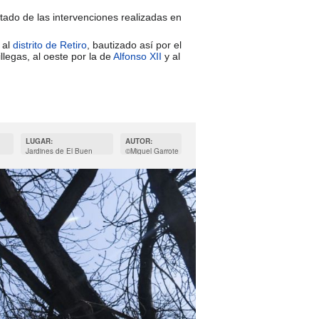
ltado de las intervenciones realizadas en
 al
distrito de Retiro
, bautizado así por el
illegas, al oeste por la de
Alfonso XII
y al
LUGAR:
AUTOR:
Jardines de El Buen
©Miguel Garrote
Retiro Madrid