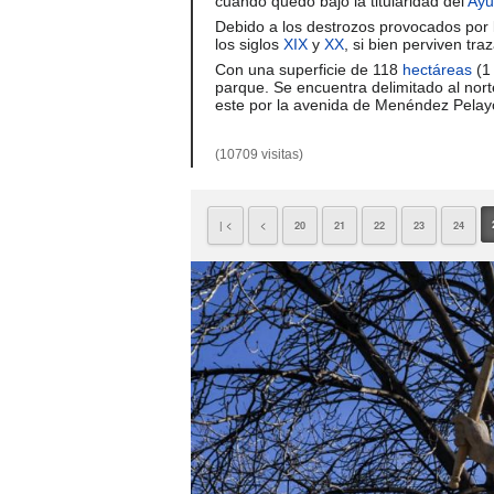
cuando quedó bajo la titularidad del
Ayu
Debido a los destrozos provocados por
los siglos
XIX
y
XX
, si bien perviven tr
Con una superficie de 118
hectáreas
(1
parque. Se encuentra delimitado al nort
este por la avenida de Menéndez Pelay
(10709 visitas)
| <
<
20
21
22
23
24