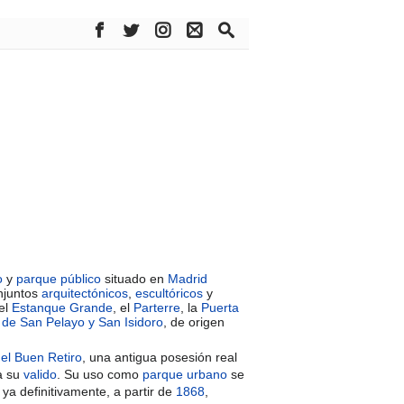
o
y
parque público
situado en
Madrid
njuntos
arquitectónicos
,
escultóricos
y
 el
Estanque Grande
, el
Parterre
, la
Puerta
 de San Pelayo y San Isidoro
, de origen
del Buen Retiro
, una antigua posesión real
a su
valido
. Su uso como
parque urbano
se
 ya definitivamente, a partir de
1868
,