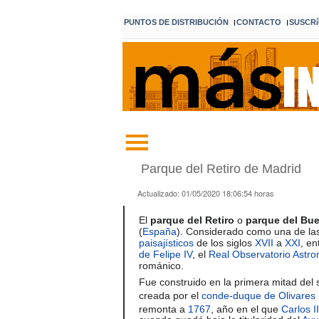
PUNTOS DE DISTRIBUCIÓN
CONTACTO
SUSCRí
I
I
Parque del Retiro de Madrid
Actualizado:
01/05/2020 18:06:54
horas
El
parque del Retiro
o
parque del Bue
(
España
). Considerado como una de las
paisajísticos
de los siglos
XVII
a
XXI
, en
de Felipe IV
, el
Real Observatorio Astr
románico.
Fue construido en la primera mitad del 
creada por el
conde-duque de Olivares
remonta a
1767
, año en el que
Carlos II