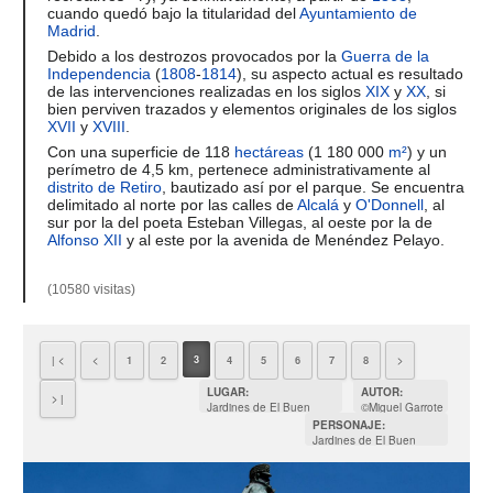
cuando quedó bajo la titularidad del
Ayuntamiento de
Madrid
.
Debido a los destrozos provocados por la
Guerra de la
Independencia
(
1808
-
1814
), su aspecto actual es resultado
de las intervenciones realizadas en los siglos
XIX
y
XX
, si
bien perviven trazados y elementos originales de los siglos
XVII
y
XVIII
.
Con una superficie de 118
hectáreas
(1 180 000
m²
) y un
perímetro de 4,5 km, pertenece administrativamente al
distrito de Retiro
, bautizado así por el parque. Se encuentra
delimitado al norte por las calles de
Alcalá
y
O'Donnell
, al
sur por la del poeta Esteban Villegas, al oeste por la de
Alfonso XII
y al este por la avenida de Menéndez Pelayo.
(10580 visitas)
3
| <
<
1
2
4
5
6
7
8
>
LUGAR:
AUTOR:
> |
Jardines de El Buen
©Miguel Garrote
Retiro Madrid
PERSONAJE:
Jardines de El Buen
Retiro