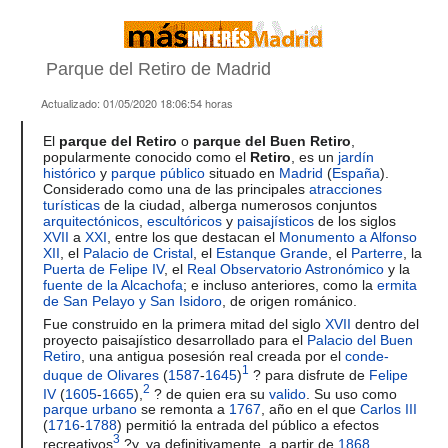
Parque del Retiro de Madrid
Actualizado:
01/05/2020 18:06:54
horas
El
parque del Retiro
o
parque del Buen Retiro
,
popularmente conocido como el
Retiro
, es un
jardín
histórico
y
parque público
situado en
Madrid
(
España
).
Considerado como una de las principales
atracciones
turísticas
de la ciudad, alberga numerosos conjuntos
arquitectónicos
,
escultóricos
y
paisajísticos
de los siglos
XVII
a
XXI
, entre los que destacan el
Monumento a Alfonso
XII
, el
Palacio de Cristal
, el
Estanque Grande
, el
Parterre
, la
Puerta de Felipe IV
, el
Real Observatorio Astronómico
y la
fuente de la Alcachofa
; e incluso anteriores, como la
ermita
de San Pelayo y San Isidoro
, de origen románico.
Fue construido en la primera mitad del siglo
XVII
dentro del
proyecto paisajístico desarrollado para el
Palacio del Buen
Retiro
, una antigua posesión real creada por el
conde-
1
duque de Olivares
(
1587
-
1645
)
? para disfrute de
Felipe
2
IV
(
1605
-
1665
),
? de quien era su
valido
. Su uso como
parque urbano
se remonta a
1767
, año en el que
Carlos III
(
1716
-
1788
) permitió la entrada del público a efectos
3
recreativos
?y, ya definitivamente, a partir de
1868
,