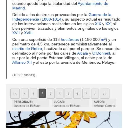
cuando quedó bajo la titularidad del
Ayuntamiento de
Madrid
.
Debido a los destrozos provocados por la
Guerra de la
Independencia
(
1808
-
1814
), su aspecto actual es resultado
de las intervenciones realizadas en los siglos
XIX
y
XX
, si
bien perviven trazados y elementos originales de los siglos
XVII
y
XVIII
.
Con una superficie de 118
hectáreas
(1 180 000
m²
) y un
perímetro de 4,5 km, pertenece administrativamente al
distrito de Retiro
, bautizado así por el parque. Se encuentra
delimitado al norte por las calles de
Alcalá
y
O'Donnell
, al
sur por la del poeta Esteban Villegas, al oeste por la de
Alfonso XII
y al este por la avenida de Menéndez Pelayo.
(10585 visitas)
2
| <
<
1
3
4
5
6
7
>
> |
PERSONAJE:
LUGAR:
AUTOR:
Jardines de El Buen
Jardines de El Buen
©Miguel Garrote
Retiro
Retiro Madrid