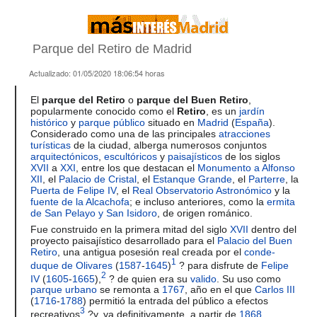
Parque del Retiro de Madrid
Actualizado:
01/05/2020 18:06:54
horas
El
parque del Retiro
o
parque del Buen Retiro
,
popularmente conocido como el
Retiro
, es un
jardín
histórico
y
parque público
situado en
Madrid
(
España
).
Considerado como una de las principales
atracciones
turísticas
de la ciudad, alberga numerosos conjuntos
arquitectónicos
,
escultóricos
y
paisajísticos
de los siglos
XVII
a
XXI
, entre los que destacan el
Monumento a Alfonso
XII
, el
Palacio de Cristal
, el
Estanque Grande
, el
Parterre
, la
Puerta de Felipe IV
, el
Real Observatorio Astronómico
y la
fuente de la Alcachofa
; e incluso anteriores, como la
ermita
de San Pelayo y San Isidoro
, de origen románico.
Fue construido en la primera mitad del siglo
XVII
dentro del
proyecto paisajístico desarrollado para el
Palacio del Buen
Retiro
, una antigua posesión real creada por el
conde-
1
duque de Olivares
(
1587
-
1645
)
? para disfrute de
Felipe
2
IV
(
1605
-
1665
),
? de quien era su
valido
. Su uso como
parque urbano
se remonta a
1767
, año en el que
Carlos III
(
1716
-
1788
) permitió la entrada del público a efectos
3
recreativos
?y, ya definitivamente, a partir de
1868
,