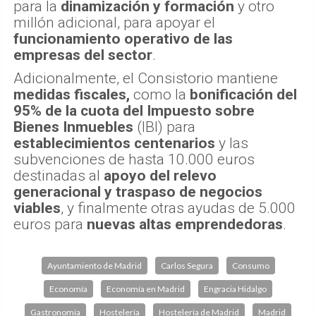
para la
dinamización y formación
y otro
millón adicional, para apoyar el
funcionamiento operativo de las
empresas del sector
.
Adicionalmente, el Consistorio mantiene
medidas fiscales,
como la
bonificación del
95% de la cuota del Impuesto sobre
Bienes Inmuebles
(IBI) para
establecimientos centenarios
y las
subvenciones de hasta 10.000 euros
destinadas al
apoyo del relevo
generacional y traspaso de negocios
viables
, y finalmente otras ayudas de 5.000
euros para
nuevas altas emprendedoras
.
Ayuntamiento de Madrid
Carlos Segura
Consumo
Economía
Economía en Madrid
Engracia Hidalgo
Gastronomía
Hostelería
Hostelería de Madrid
Madrid