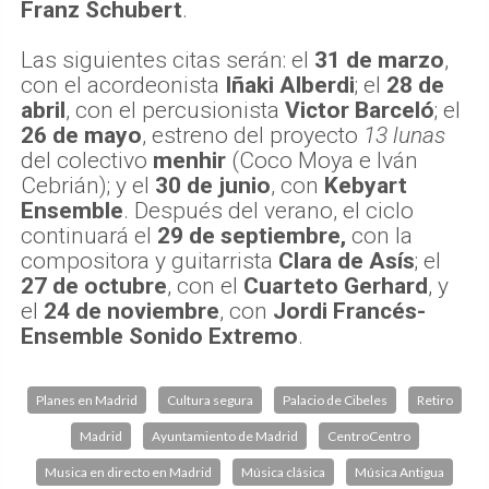
Franz Schubert
.
Las siguientes citas serán: el
31 de marzo
,
con el acordeonista
Iñaki Alberdi
; el
28 de
abril
, con el percusionista
Victor Barceló
; el
26 de mayo
, estreno del proyecto
13 lunas
del colectivo
menhir
(Coco Moya e Iván
Cebrián); y el
30 de junio
, con
Kebyart
Ensemble
. Después del verano, el ciclo
continuará el
29 de septiembre,
con la
compositora y guitarrista
Clara de Asís
; el
27 de octubre
, con el
Cuarteto Gerhard
, y
el
24 de noviembre
, con
Jordi Francés-
Ensemble Sonido Extremo
.
Planes en Madrid
Cultura segura
Palacio de Cibeles
Retiro
Madrid
Ayuntamiento de Madrid
CentroCentro
Musica en directo en Madrid
Música clásica
Música Antigua