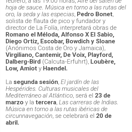
febrero, a las 19.00 horas,
Aire del satén de
hoja de sauce. Música en torno a las rutas del
oro, la seda y las especias
,
Pedro Bonet
,
solista de flauta de pico y fundador y
director de La Folía, interpretará obras de
Romano el Méloda, Alfonso X El Sabio,
Diego Ortiz, Escobar, Bowdich y Sloane
(Anónimos Costa de Oro y Jamaica),
Virgiliano, Cantemir, De Voix, Playford,
Dalberg-Bird
(Calcuta-Erfuhrt),
Loubère,
Low, Amiot
y
Haendel.
La
segunda sesión
,
El jardín de las
Hespérides. Culturas musicales del
Mediterráneo al Atlántico
, será el
23 de
marzo
y la
tercera
,
Las carreras de Indias.
Música en torno a las rutas ibéricas de
circunnavegación
, se celebrará el
20 de
abril.