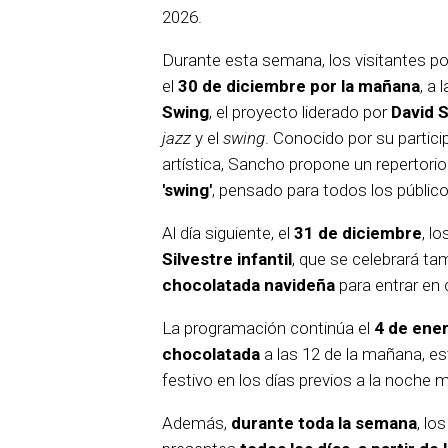
2026.
Durante esta semana, los visitantes po
el
30 de diciembre por la mañana
, a
Swing
, el proyecto liderado por
David 
jazz
y el
swing
. Conocido por su partic
artística, Sancho propone un repertori
'swing'
, pensado para todos los público
Al día siguiente, el
31 de diciembre
, l
Silvestre infantil
, que se celebrará ta
chocolatada navideña
para entrar en 
La programación continúa el
4 de ene
chocolatada
a las 12 de la mañana, e
festivo en los días previos a la noche 
Además,
durante toda la semana
, lo