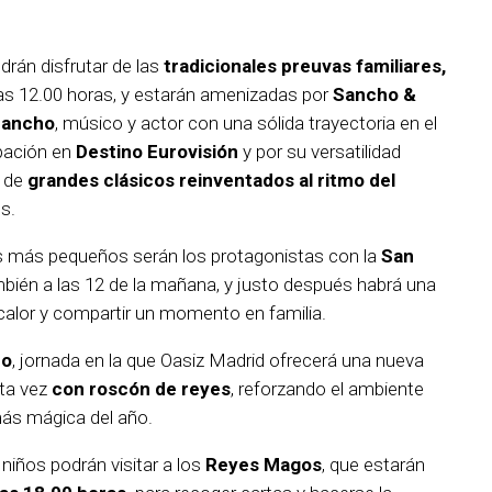
drán disfrutar de las
tradicionales preuvas familiares,
 las 12.00 horas, y estarán amenizadas por
Sancho &
Sancho
, músico y actor con una sólida trayectoria en el
ipación en
Destino Eurovisión
y por su versatilidad
o de
grandes clásicos reinventados al ritmo del
s.
os más pequeños serán los protagonistas con la
San
mbién a las 12 de la mañana, y justo después habrá una
calor y compartir un momento en familia.
ro
, jornada en la que Oasiz Madrid ofrecerá una nueva
sta vez
con roscón de reyes
, reforzando el ambiente
más mágica del año.
s niños podrán visitar a los
Reyes Magos
, que estarán