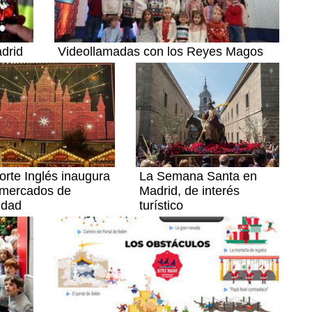
adrid
Videollamadas con los Reyes Magos
orte Inglés inaugura
La Semana Santa en
 mercados de
Madrid, de interés
idad
turístico