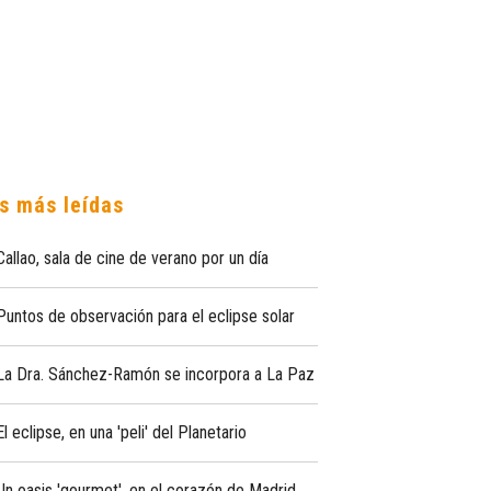
s más leídas
Callao, sala de cine de verano por un día
Puntos de observación para el eclipse solar
La Dra. Sánchez-Ramón se incorpora a La Paz
El eclipse, en una 'peli' del Planetario
Un oasis 'gourmet', en el corazón de Madrid