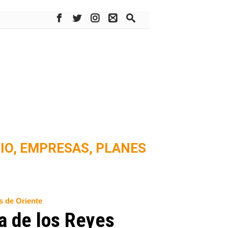
IO,
EMPRESAS,
PLANES
es de Oriente
da de los Reyes