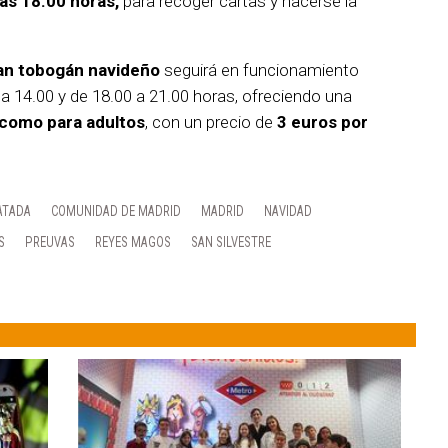
 las 18.00 horas,
para recoger cartas y hacerse la
an tobogán navideño
seguirá en funcionamiento
 a 14.00 y de 18.00 a 21.00 horas, ofreciendo una
 como para adultos
, con un precio de
3 euros por
ATADA
COMUNIDAD DE MADRID
MADRID
NAVIDAD
S
PREUVAS
REYES MAGOS
SAN SILVESTRE