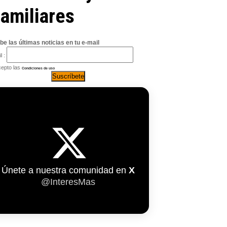
amiliares
be las últimas noticias en tu e-mail
l :
epto las
Condiciones de uso
Únete a nuestra comunidad en
X
@InteresMas