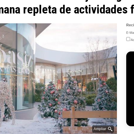
na repleta de actividades f
Reci
E-Mai
Ac
Ampliar