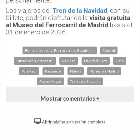
personalmente.
Los viajeros del
Tren de la Navidad
, con su
billete, podrán disfrutar de la
visita gratuita
al Museo del Ferrocarril de Madrid
hasta el
31 de enero de 2026.
Fundación de los Ferrocarriles Españoles
Madrid
Museo del Ferrocarril
Navidad
Navidad 2025
Ocio
Paje Real
Pasajeros
Planes
Planes en Madrid
Reyes Magos
Tren de la Navidad
Mostrar comentarios +
Abrir página en versión completa