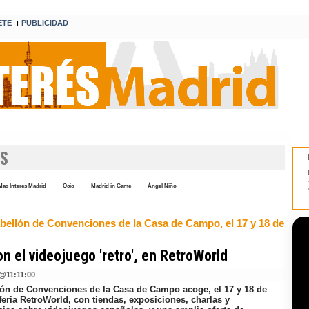
ETE
PUBLICIDAD
I
OS
Mas Interes Madrid
Ocio
Madrid in Game
Ángel Niño
abellón de Convenciones de la Casa de Campo, el 17 y 18 de
on el videojuego 'retro', en RetroWorld
@
11:11:00
lón de Convenciones de la Casa de Campo acoge, el 17 y 18 de
 feria RetroWorld, con tiendas, exposiciones, charlas y