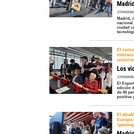
Madri
27/04/2026
Madrid, c
nacional 
ciudad c
tecnológ
El conce
interac
universi
Los vi
17/03/2026
El Espor
edición d
de 40 per
positiva 
El alcal
Europa d
'gaming
Madrid