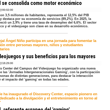
d se consolida como motor económico
@
00:02:00
on 3,5 millones de habitantes, representa el 12,5% del PIB
y destaca por su economía de servicios (89,2%). En 2025, la
reció un 2,9% y tiene una tasa de desempleo del 6,6%. El sector
ico y el videojuego son clave en su desarrollo económico.
jal Ángel Niño participa en una jornada para fomentar la
ción entre personas mayores, niños y estudiantes
tarios
deojuegos y sus beneficios para los mayores
@
18:29:00
ts Center del Campus del Videojuego ha organizado una nueva
e las 'Jornadas Intergeneracionales Gaming', con la participación
sonas de distintas generaciones, para destacar la interacción
y el impacto del 'gaming' en todas las edades.
de ha inaugurado el Discovery Center, espacio pionero en
edicado a la divulgación y el entretenimiento en torno al
'
, referente europeo del 'gaming'