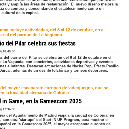
ecta y amplía las áreas de restauración. El nuevo diseño mejora la
cia de compra y consolidando el establecimiento como un
 cultural de la capital.
ama incluye actividades, del 8 al 12 de octubre, en el
ferial del parque de La Vaguada
rio del Pilar celebra sus fiestas
@
10:40:00
as del barrio del Pilar se celebrarán del 8 al 12 de octubre en el
e La Vaguada, con conciertos, actividades deportivas y eventos
enes e infantes. Destacan actuaciones de Nacha Pop, Efecto Pasillo
Dúrcal, además de un desfile folclórico y torneos deportivos.
a del mayor escaparate europeo de videojuegos, que se
en la localidad alemana de Colonia
d in Game, en la Gamescom 2025
@
17:34:00
tiva del Ayuntamiento de Madrid viaja a la ciudad de Colonia, en
 con diez 'startups' del Start IN UP Program, para mostrar el
español en la Gamescom 2025, el mayor escaparate europeo de
gos.