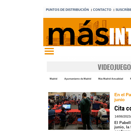
PUNTOS DE DISTRIBUCIÓN
CONTACTO
SUSCRíB
I
I
Edición 7 7 de agosto de 2026
VIDEOJUEG
Madrid
Ayuntamiento de Madrid
Más Madrid Actualidad
En el P
junio
Cita c
14/06/2023
El Pabel
junio, la