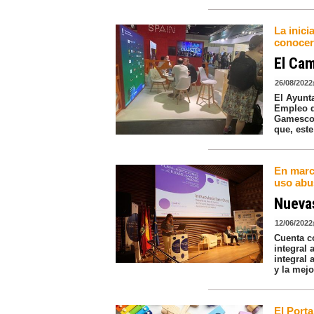
La inic
conocer
El Cam
26/08/2022
El Ayunt
Empleo q
Gamescom
que, este
En marc
uso abus
Nueva
12/06/2022
Cuenta co
integral
integral 
y la mejo
El Port