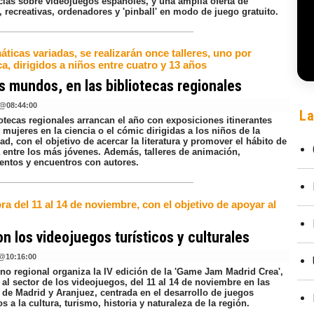
cias sobre videojuegos españoles, y una amplia oferta de
 recreativas, ordenadores y 'pinball' en modo de juego gratuito.
ticas variadas, se realizarán once talleres, uno por
ca, dirigidos a niños entre cuatro y 13 años
 mundos, en las bibliotecas regionales
@
08:44:00
La
otecas regionales arrancan el año con exposiciones itinerantes
 mujeres en la ciencia o el cómic dirigidas a los niños de la
, con el objetivo de acercar la literatura y promover el hábito de
a entre los más jóvenes. Además, talleres de animación,
entos y encuentros con autores.
ra del 11 al 14 de noviembre, con el objetivo de apoyar al
on los videojuegos turísticos y culturales
@
10:16:00
rno regional organiza la IV edición de la 'Game Jam Madrid Crea',
al sector de los videojuegos, del 11 al 14 de noviembre en las
 de Madrid y Aranjuez, centrada en el desarrollo de juegos
s a la cultura, turismo, historia y naturaleza de la región.