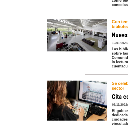
conferen
consolas,
Con temá
bibliote
Nuevos
10/01/2023
Las bibli
sobre las
Comunidad
la lectur
cuentacu
Se celeb
sector
Cita c
03/11/2022
El gobie
dedicada 
ciudades
vinculado