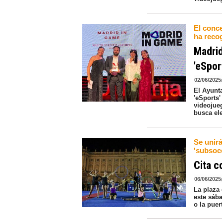
El conc
ha reco
Madrid
'eSpor
02/06/2025
El Ayunt
'eSports'
videojue
busca ele
Se unirá
'subsocc
Cita c
06/06/2025
La plaza 
este sába
o la puer