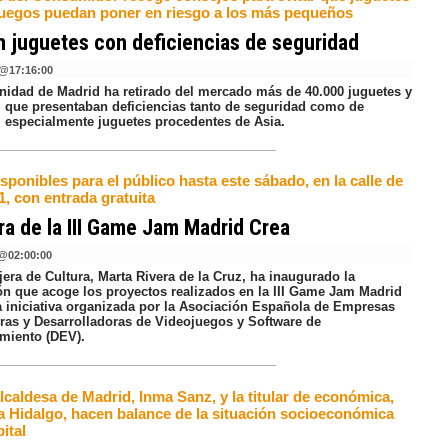
juegos puedan poner en riesgo a los más pequeños
n juguetes con deficiencias de seguridad
@
17:16:00
idad de Madrid ha retirado del mercado más de 40.000 juguetes y
s, que presentaban deficiencias tanto de seguridad como de
 especialmente juguetes procedentes de Asia.
sponibles para el público hasta este sábado, en la calle de
1, con entrada gratuita
a de la III Game Jam Madrid Crea
@
02:00:00
era de Cultura, Marta Rivera de la Cruz, ha inaugurado la
ón que acoge los proyectos realizados en la III Game Jam Madrid
a iniciativa organizada por la Asociación Española de Empresas
ras y Desarrolladoras de Videojuegos y Software de
imiento (DEV).
lcaldesa de Madrid, Inma Sanz, y la titular de económica,
a Hidalgo, hacen balance de la situación socioeconómica
pital