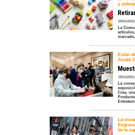
y video
Retira
05/01/2022
La Comun
artículo
marcado,
Están di
Alcalá 3
Muestr
18/11/2021
La consej
exposici
Crea, un
Producto
Entreten
La vicea
Engraci
de la ca