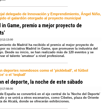
ejal delegado de Innovación y Emprendimiento, Ángel Niño,
gido el galardón otorgado al proyecto municipal
 in Game, premio a mejor proyecto de
ts'
@
12:13:00
amiento de Madrid ha recibido el premio al mejor proyecto de
 por su iniciativa Madrid in Game, que promueve la industria del
go. Desde su inicio, se han realizado más de 120 eventos y se
var el talento 'amateur' a nivel profesional.
n deportes novedosos como el 'pickleball', el fútbol
e' o el 'teqball'
on el deporte, la noche de este sábado
@
17:56:00
de España se convertirá en el eje central de la 'Noche del Deporte'
do y se unirá a otros escenarios, como Cibeles, plaza de Oriente
ta de Alcalá, donde se ofrecerán exhibiciones.