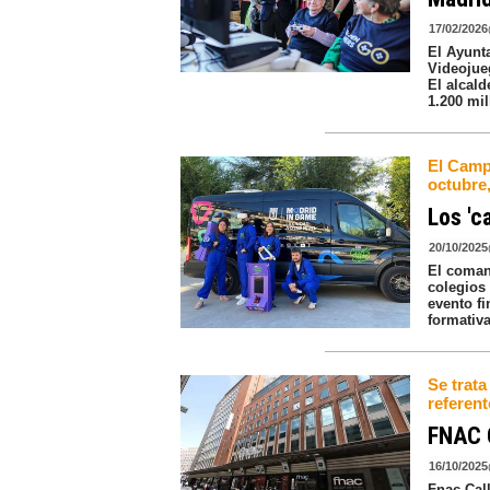
17/02/2026
El Ayunt
Videojueg
El alcal
1.200 mil
El Camp
octubre,
Los 'c
20/10/2025
El coman
colegios 
evento fi
formativ
Se trata
referent
FNAC C
16/10/2025
Fnac Call