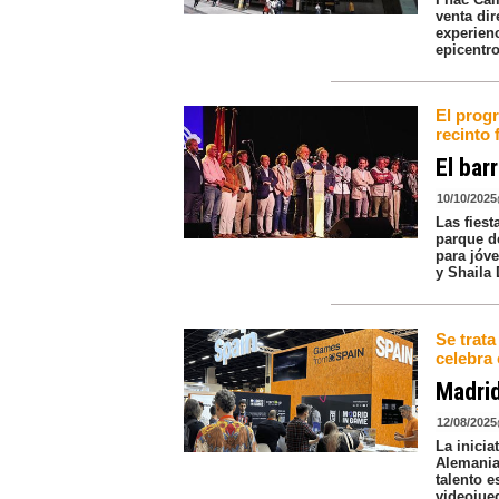
venta dir
experien
epicentro
El progr
recinto 
El bar
10/10/2025
Las fiest
parque d
para jóv
y Shaila 
Se trat
celebra 
Madri
12/08/2025
La inicia
Alemania,
talento 
videojue