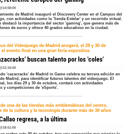
@
14:58:00
amiento de Madrid inauguró el Discovery Center en el Campus del
o, con actividades como la 'Senda Estelar' y un recorrido virtual.
de destacó la importancia del sector 'gaming', que genera más de
lones de euros y ofrece 40 grados educativos en la ciudad.
us del Videojuego de Madrid acogerá, el 29 y 30 de
 el evento final en una gran feria expositiva
azacracks' buscan talento por los 'coles'
@
12:16:00
do 'cazacracks' de Madrid in Game celebra su tercera edición en
de Madrid, para identificar futuros talentos del videojuego. El
nal, los días 29 y 30 de octubre, contará con actividades
as y competiciones de 'eSports'.
 de una de las tiendas más emblemáticas del centro,
e de la cultura y la tecnología durante más de 30 años
allao regresa, a la última
@
18:51:00
ao reabre este 30 de octubre, tras una renovación que prioriza la