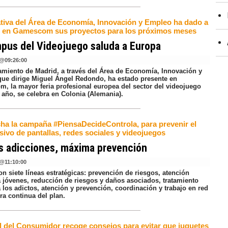
iativa del Área de Economía, Innovación y Empleo ha dado a
 en Gamescom sus proyectos para los próximos meses
pus del Videojuego saluda a Europa
@
09:26:00
amiento de Madrid, a través del Área de Economía, Innovación y
ue dirige Miguel Ángel Redondo, ha estado presente en
, la mayor feria profesional europea del sector del videojuego
 año, se celebra en Colonia (Alemania).
ha la campaña #PiensaDecideControla, para prevenir el
ivo de pantallas, redes sociales y videojuegos
s adicciones, máxima prevención
@
11:10:00
n siete líneas estratégicas: prevención de riesgos, atención
 a jóvenes, reducción de riesgos y daños asociados, tratamiento
a los adictos, atención y prevención, coordinación y trabajo en red
ra continua del plan.
al del Consumidor recoge consejos para evitar que juguetes