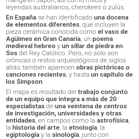
manga en Japón, así como mitos y
leyendas australianos, cherokees o zulús.
En España
se han identificado
una docena
de elementos diferentes
, que incluyen la
pieza cerámica conocida como
el vaso de
Agüimes
en Gran Canaria
, un
poema
medieval hebreo
y
un sillar de piedra en
Sos
del Rey Católico. Pero, no sólo son
crónicas o restos arqueológicos de siglos
atrás: también aparecen
obras pictóricas o
canciones recientes
, y hasta
un capítulo de
los Simpson
.
El mapa es resultado del
trabajo conjunto
de un equipo que integra a más de 20
especialistas
de
una veintena de centros
de investigación, universidades y otras
entidades
, en campos como la
astrofísica
,
la
historia del arte
, la
etnología
, la
egiptología
y la
sinología
, junto con