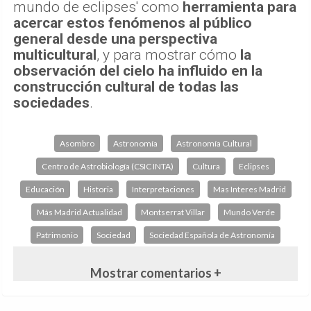
mundo de eclipses' como
herramienta para
acercar estos fenómenos al público
general desde una perspectiva
multicultural
, y para mostrar cómo
la
observación del cielo ha influido en la
construcción cultural de todas las
sociedades
.
Asombro
Astronomía
Astronomía Cultural
Centro de Astrobiología (CSIC INTA)
Cultura
Eclipses
Educación
Historia
Interpretaciones
Mas Interes Madrid
Más Madrid Actualidad
Montserrat Villar
Mundo Verde
Patrimonio
Sociedad
Sociedad Española de Astronomía
Mostrar comentarios +