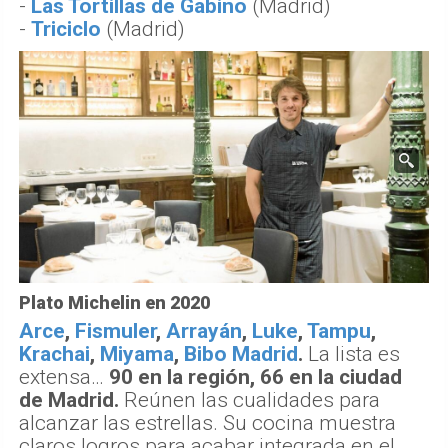
-
Las Tortillas de Gabino
(Madrid)
-
Triciclo
(Madrid)
Plato Michelin en 2020
Arce
,
Fismuler
,
Arrayán
,
Luke
,
Tampu
,
Krachai
,
Miyama
,
Bibo Madrid
.
La lista es
extensa…
90 en la región, 66 en la ciudad
de Madrid.
Reúnen las cualidades para
alcanzar las estrellas. Su cocina muestra
claros logros para acabar integrada en el