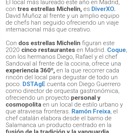
El local más laureado este año en Madrid,
con
tres estrellas Michelin,
es
DiverXO.
David Muñoz al frente y un amplio equipo
de chefs han seguido ofreciendo un viaje
internacional más que creativo.
Con
dos estrellas Michelin
figuran este
2020
cinco restaurantes
en Madrid.
Coque
,
con los hermanos Diego, Rafael y el chef
Sandoval al frente de la cocina, ofrece una
experiencia 360º,
en la que recorrer cada
rincón del local para degustar de todo un
poco.
DSTAgE
cuenta con Diego Guerrero
como director de orquesta gastronómica,
ofreciendo un proyecto
personal y
cosmopolita
en un local de estilo urbano y
que atraviesa fronteras.
Ramón Freixa
, el
chef catalán elabora desde el barrio de
Salamanca un producto centrado en la
fusión de la tradición y la vanguardia.