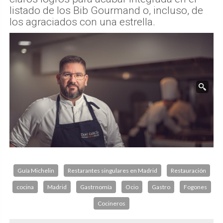
listado de los Bib Gourmand o, incluso, de
los agraciados con una estrella.
Guía Michelin
Restarantes singulares en Madrid
Restauración
cocina
Madrid
Gastrnomía
Ocio
Gastro
Fogones
Cocineros