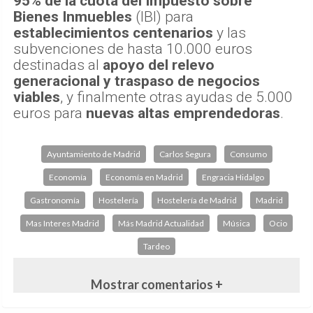
95% de la cuota del Impuesto sobre
Bienes Inmuebles
(IBI) para
establecimientos centenarios
y las
subvenciones de hasta 10.000 euros
destinadas al
apoyo del relevo
generacional y traspaso de negocios
viables
, y finalmente otras ayudas de 5.000
euros para
nuevas altas emprendedoras
.
Ayuntamiento de Madrid
Carlos Segura
Consumo
Economía
Economía en Madrid
Engracia Hidalgo
Gastronomía
Hostelería
Hostelería de Madrid
Madrid
Mas Interes Madrid
Más Madrid Actualidad
Música
Ocio
Tardeo
Mostrar comentarios +