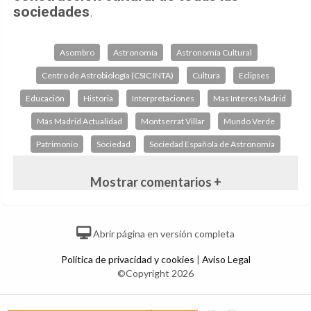
sociedades
.
Asombro
Astronomía
Astronomía Cultural
Centro de Astrobiología (CSIC INTA)
Cultura
Eclipses
Educación
Historia
Interpretaciones
Mas Interes Madrid
Más Madrid Actualidad
Montserrat Villar
Mundo Verde
Patrimonio
Sociedad
Sociedad Española de Astronomía
Mostrar comentarios +
Abrir página en versión completa
Política de privacidad y cookies
|
Aviso Legal
©Copyright 2026