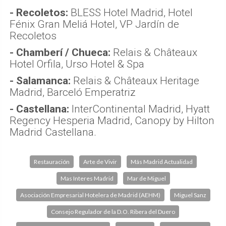
- Recoletos:
BLESS Hotel Madrid, Hotel
Fénix Gran Meliá Hotel, VP Jardín de
Recoletos
- Chamberí / Chueca:
Relais & Châteaux
Hotel Orfila, Urso Hotel & Spa
- Salamanca:
Relais & Châteaux Heritage
Madrid, Barceló Emperatriz
- Castellana:
InterContinental Madrid, Hyatt
Regency Hesperia Madrid, Canopy by Hilton
Madrid Castellana.
Restauración
Arte de Vivir
Más Madrid Actualidad
Mas Interes Madrid
Mar de Miguel
Asociación Empresarial Hotelera de Madrid (AEHM)
Miguel Sanz
Consejo Regulador de la D.O. Ribera del Duero