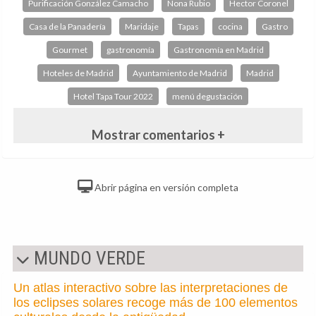
Purificación González Camacho
Nona Rubio
Hector Coronel
Casa de la Panadería
Maridaje
Tapas
cocina
Gastro
Gourmet
gastronomía
Gastronomía en Madrid
Hoteles de Madrid
Ayuntamiento de Madrid
Madrid
Hotel Tapa Tour 2022
menú degustación
Mostrar comentarios +
Abrir página en versión completa
MUNDO VERDE
Un atlas interactivo sobre las interpretaciones de
los eclipses solares recoge más de 100 elementos