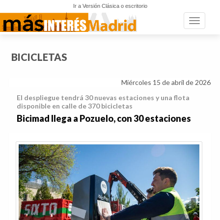
Ir a Versión Clásica o escritorio
Toggle n
BICICLETAS
Miércoles 15 de abril de 2026
El despliegue tendrá 30 nuevas estaciones y una flota
disponible en calle de 370 bicicletas
Bicimad llega a Pozuelo, con 30 estaciones