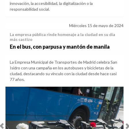
innovación, la accesibilidad, la digitalización o la
responsabilidad social.
Miércoles 15 de mayo de 2024
La empresa pública rinde homenaje a la ciudad en su día
más castizo
En el bus, con parpusa y mantón de manila
La Empresa Municipal de Transportes de Madrid celebra San
Isidro con una campaña en los autobuses y bicicletas de la
ciudad, destacando su vínculo con la ciudad desde hace casi
77 años.
Anterior
Sig