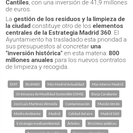
Cantiles
, con una inversión de 41,9 millones
de euros.
La
gestión de los residuos y la limpieza de
la ciudad
constituye otro de los
elementos
centrales de la Estrategia Madrid 360
. El
Ayuntamiento ha trasladado esta prioridad a
sus presupuestos al concretar
una
"inversión histórica"
en esta materia:
800
millones anuales
para los nuevos contratos
de limpieza y recogida.
EMT
BiciMAD
Más Madrid Actualidad
Mas Interes Madrid
Ordenanza de Movilidad Sostenible (OMS)
Borja Carabante
José Luis Martínez Almeida
Contaminación
Mundo Verde
Medio Ambiente
Madrid
Calidad del aire
Madrid 360
Estrategia medioambiental
Árboles
Bicicletas públicas