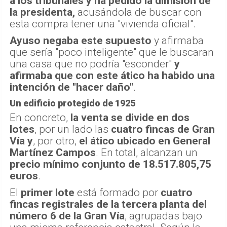
a los tribunales y ha pedido la dimisión de
la presidenta,
acusándola de buscar con
esta compra tener una "vivienda oficial".
Ayuso negaba este supuesto
y afirmaba
que sería "poco inteligente" que le buscaran
una casa que no podría "esconder"
y
afirmaba que con este ático ha habido una
intención de "hacer daño"
.
Un edificio protegido de 1925
En concreto,
la venta se divide en dos
lotes
, por un lado las
cuatro fincas de Gran
Vía
y
, por otro,
el ático ubicado en General
Martínez Campos
. En total, alcanzan un
precio mínimo conjunto de 18.517.805,75
euros
.
El
primer lote
está formado por
cuatro
fincas registrales de la tercera planta del
número 6 de la Gran Vía
, agrupadas bajo