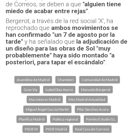
de Correos, se deben a que
"alguien tiene
miedo de acabar entre rejas"
.
Bergerot, a través de la red social 'X', ha
reprochado que
ambos movimientos se
han confirmado "un 7 de agosto por la
tarde"
y ha señalado que
la adjudicación de
un diseño para las obras de Sol "muy
probablemente" haya sido montado "a
posteriori, para tapar el escándalo"
.
Asamblea de Madrid
Chamberí
Comunidad de Madrid
Gran Vía
Isabel Díaz Ayuso
Manuela Bergerot
Mas Interes Madrid
Más Madrid Actualidad
Miguel Ángel García Martín
Pilar Sánchez Acera
Planifica Madrid
Política regional
Pombo Estudio S.L
PSOE M
PSOE Madrid
Real Casa de Correos