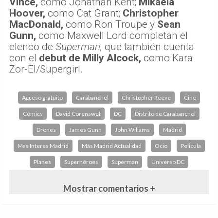
Vince,
como Jonathan Kent;
Mikaela
Hoover,
como Cat Grant;
Christopher
MacDonald,
como Ron Troupe y
Sean
Gunn,
como Maxwell Lord completan el
elenco de
Superman,
que también cuenta
con el
debut de Milly Alcock,
como Kara
Zor-El/Supergirl.
Acceso gratuito
Carabanchel
Christopher Reeve
Cine
Cómics
David Corenswet
DC
Distrito de Carabanchel
Drones
James Gunn
John Wiliams
Madrid
Mas Interes Madrid
Más Madrid Actualidad
Ocio
Pelicula
Planes
Superhéroes
Superman
Universo DC
Mostrar comentarios +