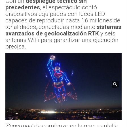
Con un
despliegue técnico sin
precedentes
, el espectáculo contó
dispositivos equipados con luces LED
capaces de reproducir hasta 16 millones de
tonalidades, conectadas mediante
sistemas
avanzados de geolocalización RTK
y seis
antenas WiFi para garantizar una ejecución
precisa.
'Superman'
da comienzo en la gran pantalla