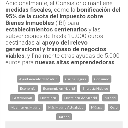
Adicionalmente, el Consistorio mantiene
medidas fiscales,
como la
bonificación del
95% de la cuota del Impuesto sobre
Bienes Inmuebles
(IBI) para
establecimientos centenarios
y las
subvenciones de hasta 10.000 euros
destinadas al
apoyo del relevo
generacional y traspaso de negocios
viables
, y finalmente otras ayudas de 5.000
euros para
nuevas altas emprendedoras
.
Ayuntamiento de Madrid
Carlos Segura
Consumo
Economía
Economía en Madrid
Engracia Hidalgo
Gastronomía
Hostelería
Hostelería de Madrid
Madrid
Mas Interes Madrid
Más Madrid Actualidad
Música
Ocio
Tardeo