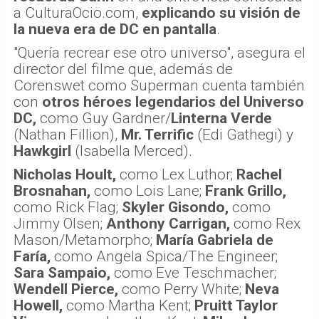
a CulturaOcio.com,
explicando su visión de
la nueva era de DC en pantalla
.
"Quería recrear ese otro universo", asegura el
director del filme que, además de
Corenswet como Superman cuenta también
con
otros héroes legendarios del Universo
DC,
como Guy Gardner/
Linterna Verde
(Nathan Fillion),
Mr. Terrific
(Edi Gathegi) y
Hawkgirl
(Isabella Merced).
Nicholas Hoult,
como Lex Luthor;
Rachel
Brosnahan,
como Lois Lane;
Frank Grillo,
como Rick Flag;
Skyler Gisondo,
como
Jimmy Olsen;
Anthony Carrigan,
como Rex
Mason/Metamorpho;
María Gabriela de
Faría,
como Angela Spica/The Engineer;
Sara Sampaio,
como Eve Teschmacher;
Wendell Pierce,
como Perry White;
Neva
Howell,
como Martha Kent;
Pruitt Taylor