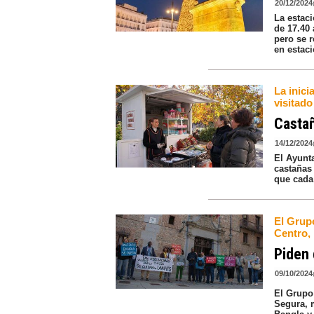
20/12/2024
La estaci
de 17.40 
pero se r
en estac
La inici
visitado
Castañ
14/12/2024
El Ayunt
castañas
que cada 
El Grupo
Centro,
Piden 
09/10/2024
El Grupo 
Segura, 