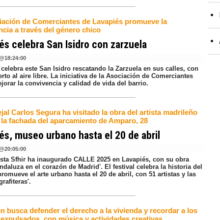
iación de Comerciantes de Lavapiés promueve la
cia a través del género chico
és celebra San Isidro con zarzuela
@
18:24:00
celebra este San Isidro rescatando la Zarzuela en sus calles, con
rto al aire libre. La iniciativa de la Asociación de Comerciantes
orar la convivencia y calidad de vida del barrio.
jal Carlos Segura ha visitado la obra del artista madrileño
n la fachada del aparcamiento de Amparo, 28
és, museo urbano hasta el 20 de abril
@
20:05:00
ista Sfhir ha inaugurado CALLE 2025 en Lavapiés, con su obra
ndaluza en el corazón de Madrid'. El festival celebra la historia del
promueve el arte urbano hasta el 20 de abril, con 51 artistas y las
grafiteras'.
n busca defender el derecho a la vivienda y recordar a los
 expulsados, con música y actividades creativas