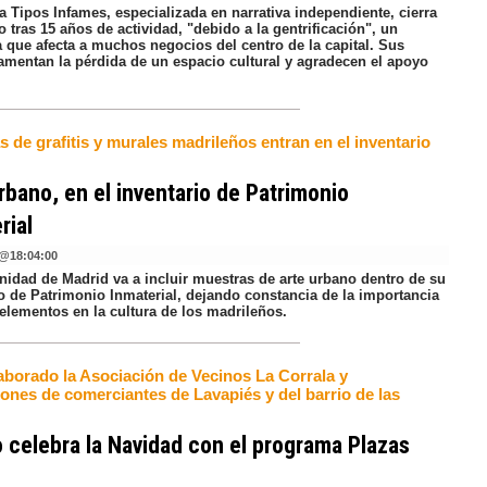
ía Tipos Infames, especializada en narrativa independiente, cierra
o tras 15 años de actividad, "debido a la gentrificación", un
 que afecta a muchos negocios del centro de la capital. Sus
amentan la pérdida de un espacio cultural y agradecen el apoyo
 de grafitis y murales madrileños entran en el inventario
rbano, en el inventario de Patrimonio
rial
@
18:04:00
idad de Madrid va a incluir muestras de arte urbano dentro de su
io de Patrimonio Inmaterial, dejando constancia de la importancia
elementos en la cultura de los madrileños.
aborado la Asociación de Vecinos La Corrala y
iones de comerciantes de Lavapiés y del barrio de las
 celebra la Navidad con el programa Plazas