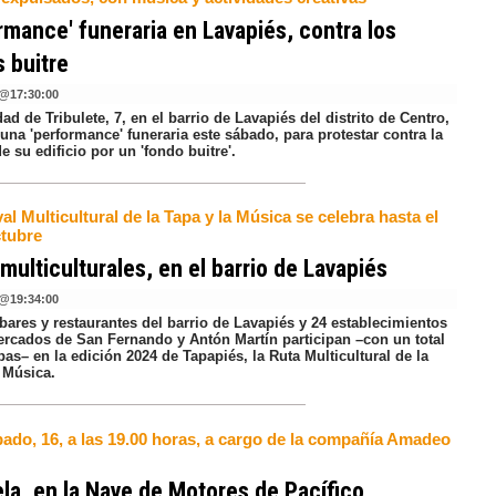
rmance' funeraria en Lavapiés, contra los
 buitre
@
17:30:00
ad de Tribulete, 7, en el barrio de Lavapiés del distrito de Centro,
 una 'performance' funeraria este sábado, para protestar contra la
 su edificio por un 'fondo buitre'.
val Multicultural de la Tapa y la Música se celebra hasta el
ctubre
multiculturales, en el barrio de Lavapiés
@
19:34:00
bares y restaurantes del barrio de Lavapiés y 24 establecimientos
ercados de San Fernando y Antón Martín participan –con un total
pas– en la edición 2024 de Tapapiés, la Ruta Multicultural de la
 Música.
bado, 16, a las 19.00 horas, a cargo de la compañía Amadeo
la, en la Nave de Motores de Pacífico