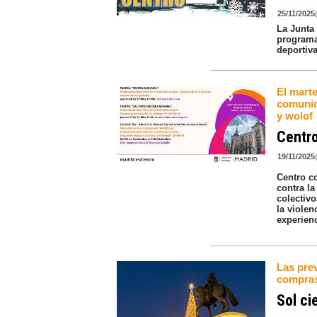
25/11/2025
La Junta 
programa 
deportiva
El marte
comunida
y wolof
Centro
19/11/2025
Centro c
contra l
colectivo
la violen
experienc
Las pre
compras 
Sol ci