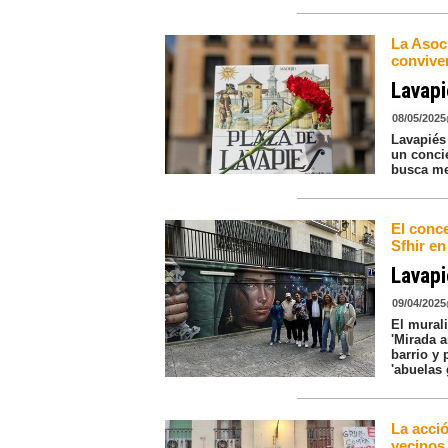
La Asoc
conviven
Lavapi
08/05/2025
Lavapiés 
un concie
busca mej
El conce
Sfhir e
Lavapi
09/04/2025
El mural
'Mirada a
barrio y 
'abuelas 
La acció
vecinos