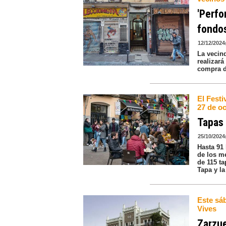
'Perfo
fondos
12/12/2024
La vecind
realizará
compra de
El Festi
27 de o
Tapas 
25/10/2024
Hasta 91 
de los m
de 115 ta
Tapa y la
Este sá
Vives
Zarzue