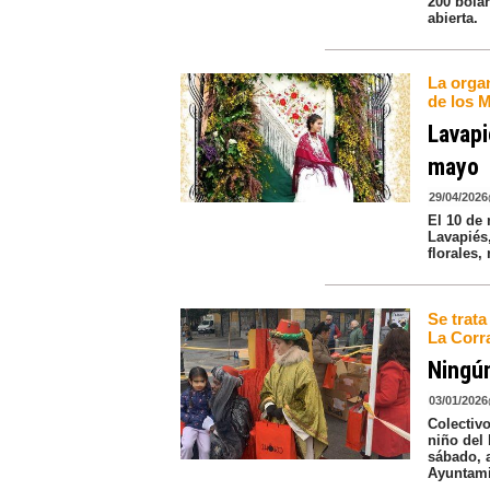
200 bolar
abierta.
La organ
de los 
Lavapi
mayo
29/04/2026
El 10 de 
Lavapiés,
florales,
Se trata
La Corr
Ningún
03/01/2026
Colectiv
niño del 
sábado, a
Ayuntami