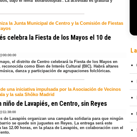
dos, bajo el lema 'Bolardotopías'. La actividad es gratuita y
iza la Junta Municipal de Centro y la Comisión de Fiestas
Mayos
és celebra la Fiesta de los Mayos el 10 de
La
@
00:00:00
mayo, el distrito de Centro celebrará la Fiesta de los Mayos en
 reconocida como Bien de Interés Cultural (BIC). Habrá altares
 música, danza y participación de agrupaciones folclóricas.
 de una iniciativa impulsada por la Asociación de Vecinos
ala y la sala Shôko Madrid
 niño de Lavapiés, en Centro, sin Reyes
@
11:38:00
os de Lavapiés organizan una campaña solidaria para que ningún
barrio se quede sin juguetes en Reyes. La entrega será este
 las 12.00 horas, en la plaza de Lavapiés, en colaboración con el
ento.