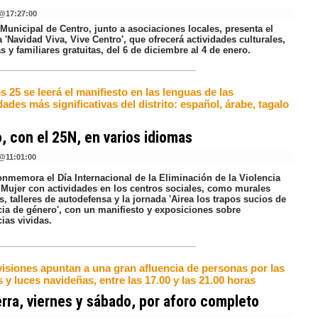
@
17:27:00
Municipal de Centro, junto a asociaciones locales, presenta el
'Navidad Viva, Vive Centro', que ofrecerá actividades culturales,
s y familiares gratuitas, del 6 de diciembre al 4 de enero.
s 25 se leerá el manifiesto en las lenguas de las
des más significativas del distrito: español, árabe, tagalo
, con el 25N, en varios idiomas
@
11:01:00
onmemora el Día Internacional de la Eliminación de la Violencia
a Mujer con actividades en los centros sociales, como murales
s, talleres de autodefensa y la jornada 'Airea los trapos sucios de
cia de género', con un manifiesto y exposiciones sobre
ias vividas.
visiones apuntan a una gran afluencia de personas por las
y luces navideñas, entre las 17.00 y las 21.00 horas
erra, viernes y sábado, por aforo completo