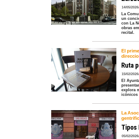
14/05/2026
La Comun
un conci
con La N
obras emb
recital.
El prim
direcci
Ruta p
15/02/2026
El Ayunt
presentan
explora m
icónicos 
La Asoci
gentrifi
Tipos 
05/02/2026