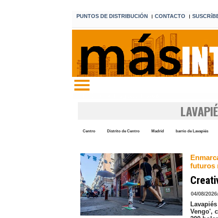
PUNTOS DE DISTRIBUCIÓN
CONTACTO
SUSCRíB
I
I
Edición 7 7 de agosto de 2026
LAVAPI
Centro
Distrito de Centro
Madrid
barrio de Lavapiés
Enmarca
futuros 
Creati
04/08/2026
Lavapiés
Vengo', 