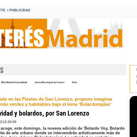
ETE
PUBLICIDAD
I
ÉS
Más Madrid Actualidad
Junta Municipal de Centro
Ocio
do en las Fiestas de San Lorenzo, propone imaginar
más verdes y habitables bajo el lema 'Bolardotopías'
vidad y bolardos, por San Lorenzo
@
12:42:00
 acoge, este domingo, la novena edición de 'Bolardo Voy, Bolardo
cita de arte urbano donde se intervendrán artísticamente más de