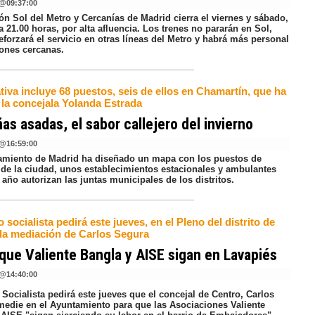
@
09:37:00
ón Sol del Metro y Cercanías de Madrid cierra el viernes y sábado,
a 21.00 horas, por alta afluencia. Los trenes no pararán en Sol,
eforzará el servicio en otras líneas del Metro y habrá más personal
iones cercanas.
ativa incluye 68 puestos, seis de ellos en Chamartín, que ha
 la concejala Yolanda Estrada
as asadas, el sabor callejero del invierno
@
16:59:00
amiento de Madrid ha diseñado un mapa con los puestos de
 de la ciudad, unos establecimientos estacionales y ambulantes
año autorizan las juntas municipales de los distritos.
 socialista pedirá este jueves, en el Pleno del distrito de
 la mediación de Carlos Segura
que Valiente Bangla y AISE sigan en Lavapiés
@
14:40:00
Socialista pedirá este jueves que el concejal de Centro, Carlos
medie en el Ayuntamiento para que las Asociaciones Valiente