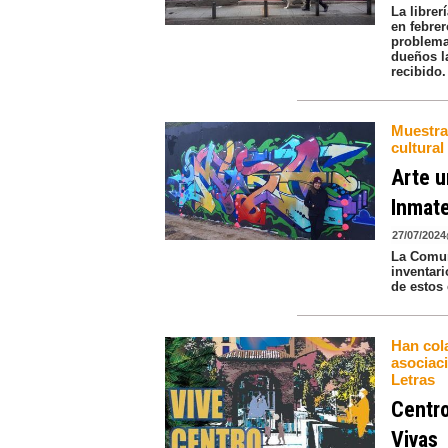
La librer
en febrer
problema
dueños l
recibido.
Muestras
cultural
Arte u
Inmate
27/07/2024
La Comun
inventar
de estos 
Han col
asociac
Letras
Centro
Vivas