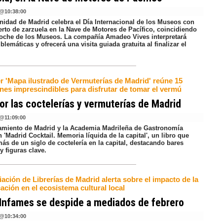
@
10:38:00
idad de Madrid celebra el Día Internacional de los Museos con
erto de zarzuela en la Nave de Motores de Pacífico, coincidiendo
oche de los Museos. La compañía Amadeo Vives interpretará
lemáticas y ofrecerá una visita guiada gratuita al finalizar el
er 'Mapa ilustrado de Vermuterías de Madrid' reúne 15
ones imprescindibles para disfrutar de tomar el vermú
or las coctelerías y vermuterías de Madrid
@
11:09:00
amiento de Madrid y la Academia Madrileña de Gastronomía
 'Madrid Cocktail. Memoria líquida de la capital', un libro que
ás de un siglo de coctelería en la capital, destacando bares
y figuras clave.
ación de Librerías de Madrid alerta sobre el impacto de la
cación en el ecosistema cultural local
Infames se despide a mediados de febrero
@
10:34:00