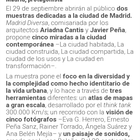
El 29 de septiembre abrirán al público
dos
muestras dedicadas a la ciudad de Madrid.
Madrid Diversa
, comisariada por los
arquitectos
Ariadna Cantis
y
Javier Peña
,
propone
cinco miradas a la ciudad
contemporánea
–La ciudad habitada, La
ciudad construida, La ciudad compartida, La
ciudad de los usos y La ciudad en
transformación–.
La muestra pone el
foco en la diversidad y
la complejidad como hecho identitario de
la vida urbana
, y lo hace a través de
tres
herramientas
diferentes: un
atlas de mapas
a gran escala
, desarrollado por el
think tank
300.000 Km/s; un recorrido con la
visión de
cinco fotógrafos
–Eva G. Herrero, Ernesto
Peña Sanz, Rainer Torrado, Ángela Suárez y
Ana Belén Mejía– y
un paisaje de sonidos,